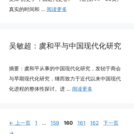
真实的时间和 …
阅读更多
吴敏超：虞和平与中国现代化研究
摘要：虞和平从事的中国现代化研究，发轫于商会
与早期现代化研究，继而致力于近代以来中国现代
化进程的整体性探讨。进 …
阅读更多
页
页
页
页
页
←
上一页
1
…
159
160
161
162
下一页
面
面
面
面
面
→