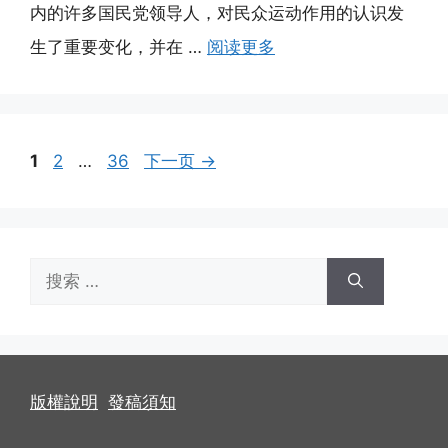
内的许多国民党领导人，对民众运动作用的认识发
生了重要变化，并在 …
阅读更多
页
页
页
1
2
…
36
下一页
→
面
面
面
搜
索：
版權說明
發稿須知