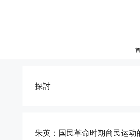
跳
至
内
容
探討
朱英：国民革命时期商民运动