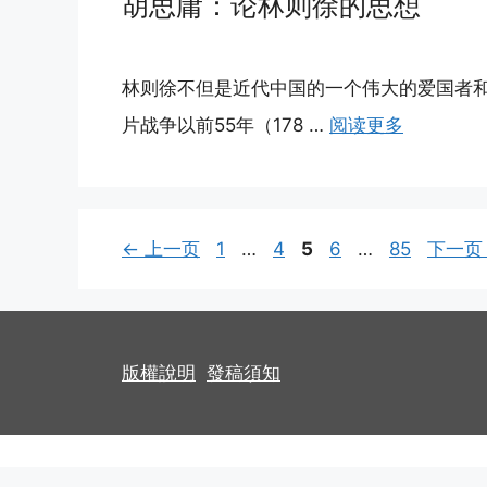
胡思庸：论林则徐的思想
林则徐不但是近代中国的一个伟大的爱国者
片战争以前55年（178 …
阅读更多
页
页
页
页
页
←
上一页
1
…
4
5
6
…
85
下一
面
面
面
面
面
版權說明
發稿須知