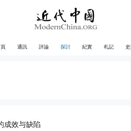
首頁
通訊
評論
探討
紀實
札記
史
的成效与缺陷