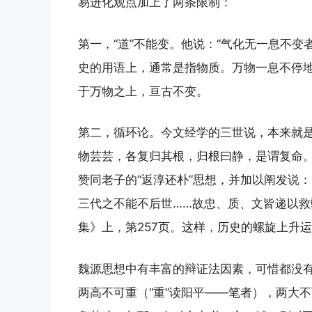
易进化观点加上了两条限制：
第一，“道”不能变。他说：“气化无一息不变
史的用语上，通常是指物质。万物一息不停地
于万物之上，亘古不变。
第二，循环论。今文经学的三世说，本来就是-
物芸芸，各复归其根，归根曰静，是谓复命。
赞同老子的“返淳还朴”思想，并加以阐发说
三代之不能不后世……故忠、质、文皆递以救
集》上，第257页。这样，历史的螺旋上升
魏源思想中有丰富的辩证法因素，可惜都没有
两高不可重（“重”读阳平——笔者），两大