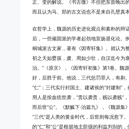
正、变的解说。《书古微》不但把东晋晚出
而且认为马、郑的古文说也不是来自孔壁真
在哲学上，魏源的历史进化观点和素朴的辩
后，一些顽固派的学者起劲地宣扬退化论。例如
桐城派古文家，著有《因寄轩集》。就认为整
初之天如婴孩，虞、周如少壮，自汉迄今为
治。”《原灾》，《因寄轩初集》第1卷。魏
好，后胜于前。他说，三代惩罚罪人，有劓、
“仁”；三代实行封国土、建诸侯的“封建制”，
用人是按血统世袭，“贵以袭贵，贱以袭贱”
而后世“公”。《默觚下·治篇九》，《魏源集
“三代”是人类的黄金时代，后世则每况愈下
的“仁”和“公”是根据地主阶级的利益判别