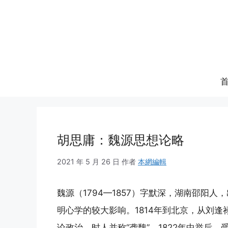
跳
至
内
容
胡思庸：魏源思想论略
2021 年 5 月 26 日
作者
本網編輯
魏源（1794—1857）字默深，湖南邵阳
明心学的较大影响。1814年到北京，从刘
论政治，时人并称“龚魏”。1822年中举后