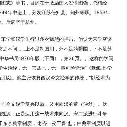
国图志》等书，目的在于激励国人发愤图强，总结经
44年中进士，分发江苏任知县、知州等职。1853年
命。后病卒于杭州。
对宋学和汉学进行过多次猛烈的抨击。他认为宋学空谈
防之不问……上不足制国用，外不足靖疆圉，下不足苏
中华书局1976年版（下同），第36页。。这样的学问
毕生治经，无一言益已，无一事可验诸治”《默觚上·学
无用处。他主张恢复西汉今文经学的传统，“以经术为
；而今文经学复兴以后，又用西汉的董（仲舒）、伏
的魏源，正是运用这一战术来同汉、宋二派进行斗争
于东京典章制度，此‘齐一变至鲁’也；由典章制度以进