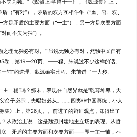
不失为独。”《默觚上·学篇十一》，《魏源集》上，
盾（“有对”），矛盾的双方互相斗争（“重、容、双、
一方是矛盾的主要方面（“一主”），另一方是次要方面
“对而不失为独”）。
物之理无独必有对。”“虽说无独必有对，然独中又自有
5卷，第19—20页。——程、朱说过不少这样的话。
主一辅”的道理。魏源确实比程、朱前进了一大步。
一主一辅”吗？那末，表现在自然界就是“乾尊坤卑，天
，父命子必宗，夫唱妇必从。……四夷非中国莫统，小人
魏源集》上，第26页。。前进了的辩证观点，却得出了
么？从政治上说，这是魏源封建地主立场的表现。从哲
到底。矛盾的主要方面和次要方面——即一主一辅，不