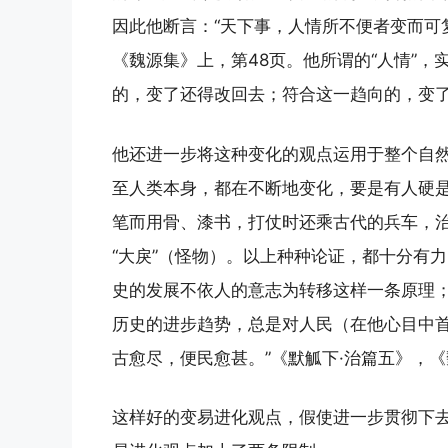
因此他断言：“天下事，人情所不便者变而可
《魏源集》上，第48页。他所谓的“人情”
的，变了还得改回去；符合这一趋向的，变
他还进一步将这种变化的观点运用于整个自
至人类本身，都在不断地变化，要是有人硬
笔而用骨、漆书，打仗时还乘古代的兵车，治
“大戾”（怪物）。以上种种论证，都十分有
史的发展不依人的意志为转移这样一条原理
历史的进步趋势，总是对人民（在他心目中首
古愈尽，便民愈甚。”《默觚下·治篇五》，《
这样好的变易进化观点，假使进一步贯彻下