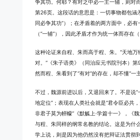
争其功。何耶？有对之中必一主一辅，则对而
第26页。这段话的意思是：一切事物都包涵矛
同必争其功”）；在矛盾着的两方面中，必有
（“一辅”），因此矛盾才作为统一体而存在（
这种论证来自程、朱而高于程、朱。“天地万
对。”《朱子语类》（同治应元书院刊本）第9
然而程、朱看到了“有对”的存在，却不懂“一
不过，魏源前进以后，又退回来了。不是说“
地定位”；表现在人类社会就是“君令臣必共
非君子莫为帡幪”《默觚上·学篇十一》，《
与程、朱同样的纲常名教的结论。这是为什
学上说，则是因为他仍然没有把辩证法贯彻