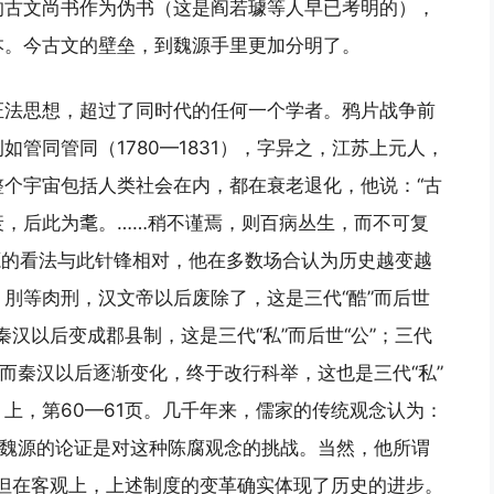
的古文尚书作为伪书（这是阎若璩等人早已考明的），
本。今古文的壁垒，到魏源手里更加分明了。
证法思想，超过了同时代的任何一个学者。鸦片战争前
管同管同（1780—1831），字异之，江苏上元人，
个宇宙包括人类社会在内，都在衰老退化，他说：“古
衰，后此为耄。……稍不谨焉，则百病丛生，而不可复
源的看法与此针锋相对，他在多数场合认为历史越变越
刖等肉刑，汉文帝以后废除了，这是三代“酷”而后世
秦汉以后变成郡县制，这是三代“私”而后世“公”；三代
，而秦汉以后逐渐变化，终于改行科举，这也是三代“私”
》上，第60—61页。几千年来，儒家的传统观念认为：
。魏源的论证是对这种陈腐观念的挑战。当然，他所谓
的，但在客观上，上述制度的变革确实体现了历史的进步。