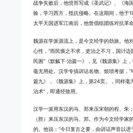
战争失败后，他愤而写成《圣武记》、《海
验，学习西方，抵抗侵略。在这期间，他于18
太平天国进军江南后，他曾倡组团练对抗革
魏源在学派源流上，是今文经学的劲旅。他
心性，“而民瘼之不求，吏治之不习，国计边
民困”《默觚下·治篇一》，见《魏源集》上，
毫无用处。汉学专搞训诂名物、烦琐考据，“
篇九》，《魏源集》上，第24页。，同样毫
治术”，即通经致用。
汉学一派用东汉的马、郑来压宋朝的程、朱
（胜）来压东汉的马、郑。作为今文经学家
的。他说：“今日复古之要，由训诂声音以进