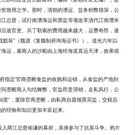
经世致用之学。那时，清朝的漕运、盐务积弊很深，公
两江总督，试行南漕海运和票盐等项改革清代江南漕米
和沿途官吏、兵丁勒索的费用越来越大，运费奇昂，速
或黯坏”（魏源《复魏制府询海运书》）。道光六年以
行海运，雇商人的沙船由上海经海道直运天津，效果很
政府指定‘官商垄断食盐的收购和运销，从食盐的产地到
吏同垄断商人勾结舞弊，官盐昂贵滞销，走私风行，公
制度”，废除官商垄断，由私商自愿领票买盐，交税后
他的经验和知识更加丰富起来。
他投入两江总督裕谦的幕府，亲身参与了抗英斗争。鸦片