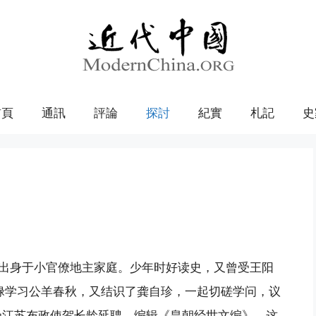
首頁
通訊
評論
探討
紀實
札記
史
人，出身于小官僚地主家庭。少年时好读史，又曾受王阳
逢禄学习公羊春秋，又结识了龚自珍，一起切磋学问，议
，受江苏布政使贺长龄延聘，编辑《皇朝经世文编》，这