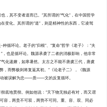
者也，其不变者道而已。”其所谓的“气化”，在中国哲学
在变化。其所谓的“道”，则是精神性的东西，它凌驾
种循环论。老子的“归根”、“复命”哲学《老子》：“夫
”，也是循环论。魏源承袭了二者的消极影响，他非常
：“气化递嬗，如寒暑然。太古之不能不唐虞三代，唐虞
弊，而弊极则将复返其初。”《论老子二》，《魏源
运动被误解为忠——质——文的反复循环。
彻底地贯彻。例如他说：“天下物无独必有对，而又谓
不可容，两贵不可双，两势不可同。重、容、双、同必