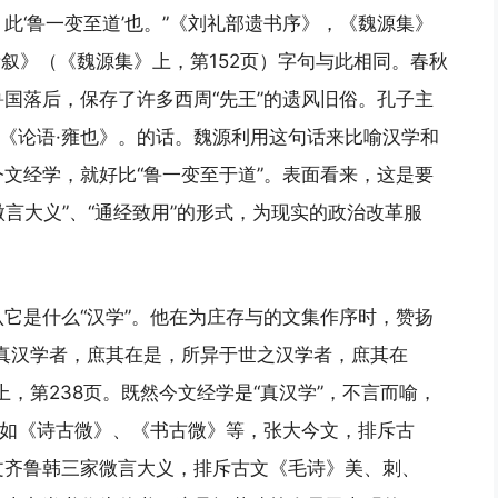
此‘鲁一变至道’也。”《刘礼部遗书序》，《魏源集》
考叙》（《魏源集》上，第152页）字句与此相同。春秋
国落后，保存了许多西周“先王”的遗风旧俗。孔子主
”《论语·雍也》。的话。魏源利用这句话来比喻汉学和
文经学，就好比“鲁一变至于道”。表面看来，这是要
微言大义”、“通经致用”的形式，为现实的政治改革服
它是什么“汉学”。他在为庄存与的文集作序时，赞扬
真汉学者，庶其在是，所异于世之汉学者，庶其在
，第238页。既然今文经学是“真汉学”，不言而喻，
，如《诗古微》、《书古微》等，张大今文，排斥古
文齐鲁韩三家微言大义，排斥古文《毛诗》美、刺、