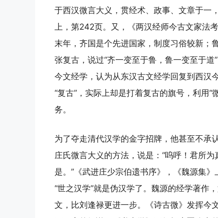
于西汉微言大义，贯经术、政事、文章于一，
上，第242页。又，《两汉经师今古文家法
末年，齐国是个先进国家，制度习俗较新；鲁
张复古，说过“齐一变至于鲁，鲁一变至于道
今文经学，认为从东汉古文经学回复到西汉今
“复古”，实际上却是打着复古的旗号，利用“
务。
为了夺走清代汉学的金字招牌，他甚至不承认
庄氏微言大义的方法，说是：“呜呼！君所为
是。”《武进庄少宗伯遗书序》，《魏源集》上
“世之汉学”就是伪汉学了。魏源的经学著作
文，比刘逢禄更进一步。《诗古微》发挥今