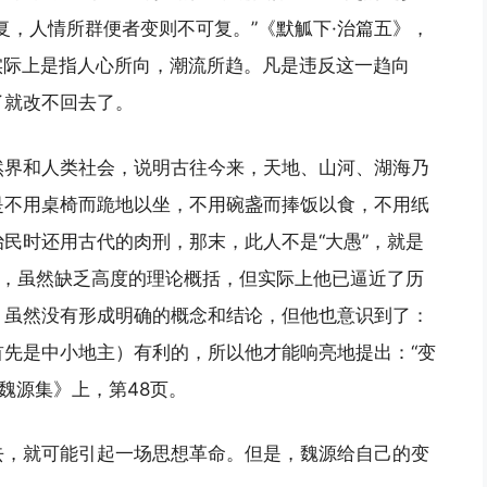
复，人情所群便者变则不可复。”《默觚下·治篇五》，
，实际上是指人心所向，潮流所趋。凡是违反这一趋向
了就改不回去了。
然界和人类社会，说明古往今来，天地、山河、湖海乃
是不用桌椅而跪地以坐，不用碗盏而捧饭以食，不用纸
民时还用古代的肉刑，那末，此人不是“大愚”，就是
力，虽然缺乏高度的理论概括，但实际上他已逼近了历
；虽然没有形成明确的概念和结论，但他也意识到了：
先是中小地主）有利的，所以他才能响亮地提出：“变
魏源集》上，第48页。
去，就可能引起一场思想革命。但是，魏源给自己的变