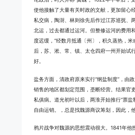
使他接触了大量有关时政的文献，更加留心
私交病，陶澍、林则徐先后作过江苏巡抚、
北运，过去都通过运河。但整修运河的费用
度迟缓，“经数月抵通〔州〕，积久蒸热，米
后，苏、淞、常、镇、太仓四府一州开始试
好。
盐务方面，清政府原来实行“纲盐制度”，由
销售的地区都划定范围，垄断经营。结果官
私俱病。道光初叶以后，两淮开始推行“票盐
自由运销。，总是找魏源商议筹划，因此，
鸦片战争对魏源的思想震动很大。1841年