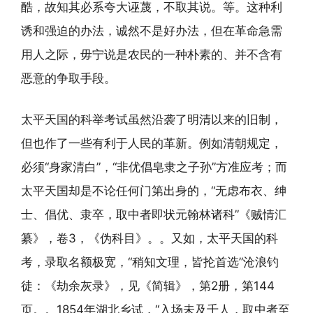
酷，故知其必系夸大诬蔑，不取其说。等。这种利
诱和强迫的办法，诚然不是好办法，但在革命急需
用人之际，毋宁说是农民的一种朴素的、并不含有
恶意的争取手段。
太平天国的科举考试虽然沿袭了明清以来的旧制，
但也作了一些有利于人民的革新。例如清朝规定，
必须“身家清白”，“非优倡皂隶之子孙”方准应考；而
太平天国却是不论任何门第出身的，“无虑布衣、绅
士、倡优、隶卒，取中者即状元翰林诸科”《贼情汇
纂》，卷3，《伪科目》。。又如，太平天国的科
考，录取名额极宽，“稍知文理，皆抡首选”沧浪钓
徒：《劫余灰录》，见《简辑》，第2册，第144
页。。1854年湖北乡试，“入场未及千人，取中者至