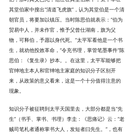
其堂伯家中搜出“清道飞虎旗”，认为其堂伯是一个清
朝官员，将要加以镇压。当时陈思伯就表示：“伯为
贸易中人，并未作官，惟予父曾仕湖南，旗为父
物，可释伯，予愿以身代死。”太平军看他是一个书
生，就劝他投效革命，“令充书理，掌管笔墨事件”陈
思伯：《复生录》抄本。。在这里，太平军能够把
官绅地主本人和官绅地主家庭的知识分子区别开
来，从政策的意义看来，这是一个十分值得注意的
现象。
知识分子被征聘到太平天国里去，大部分都是当“先
生”（书手、掌书、书理）李圭：《思痛记》云：“老
贼司笔札者通称掌书大人，发短者曰先生。”，也有