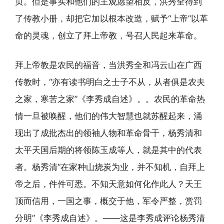
页。但是事实和他们的主观愿望相反，洪秀全得到
了传教小册，却把它加以根本改造，赋予“上帝”以革
命的灵魂，创立了拜上帝教，号召人民起来革命。
拜上帝教是农民的福音，当洪秀全和冯云山在广西
传教时，“亦有读书明白之士子不从，从者俱是农夫
之家，寒苦之家”《李秀成自述》。。农民的革命热
情一旦被唤醒，他们的伟大智慧也就苏醒起来，涌
现出了成批杰出的领袖人物和革命骨干，杨秀清和
太平天国后期的将领陈玉成等人，就是其中的代表
者。杨秀清“在家种山烧炭为业，并不知机，自拜上
帝之后，件件可悉。不知天意如何化作此人？天王
顶而信用，一国之事，概交于他，军令严整，赏罚
分明”《李秀成自述》。——这是李秀成评论杨秀清