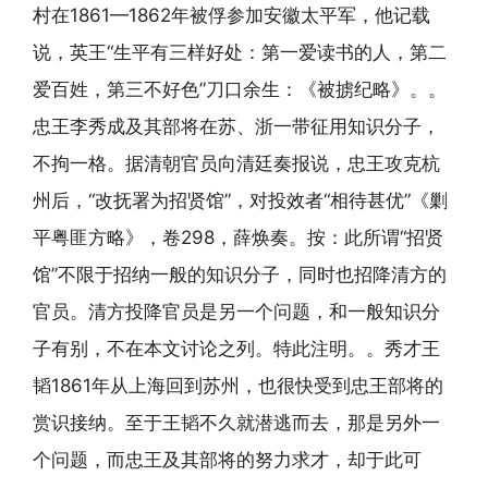
村在1861—1862年被俘参加安徽太平军，他记载
说，英王“生平有三样好处：第一爱读书的人，第二
爱百姓，第三不好色”刀口余生：《被掳纪略》。。
忠王李秀成及其部将在苏、浙一带征用知识分子，
不拘一格。据清朝官员向清廷奏报说，忠王攻克杭
州后，“改抚署为招贤馆”，对投效者“相待甚优”《剿
平粤匪方略》，卷298，薛焕奏。按：此所谓“招贤
馆”不限于招纳一般的知识分子，同时也招降清方的
官员。清方投降官员是另一个问题，和一般知识分
子有别，不在本文讨论之列。特此注明。。秀才王
韬1861年从上海回到苏州，也很快受到忠王部将的
赏识接纳。至于王韬不久就潜逃而去，那是另外一
个问题，而忠王及其部将的努力求才，却于此可