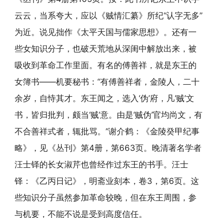
云云，当系夸大，应以《贼情汇纂》所纪“认字无多”
为近。说见拙作《太平天国与儒家思想》。还有一
些女知识分子，也破天荒地从深闺中解放出来，被
吸收到革命工作里面。有名的傅善祥，就是东王的
女簿书——机要秘书：“有傅善祥者，金陵人，二十
余岁，自恃其才。东王闻之，选入‘伪’府，凡‘贼’文
书，皆归批判，颇当‘贼’意。由是‘贼伪’官均尚文，有
不合善祥式者，辄批骂。”谢介鹤：《金陵癸甲纪事
略》，见《丛刊》第4册，第663页。晚清著名学者
汪士铎的长女淑芹也曾经作过东王的书手。汪士
铎：《乙丙日记》，明斋业刻本，卷3，第6页。这
些知识分子虽然参加革命较晚，但在东王周围，参
与机要，不能不说是受到高度信任。