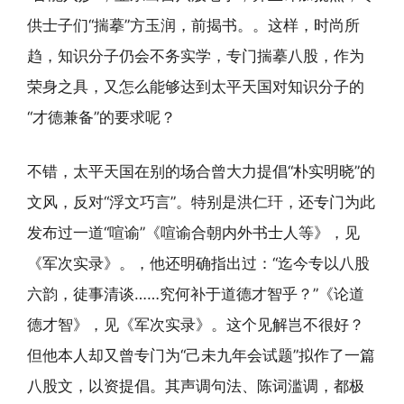
供士子们“揣摹”方玉润，前揭书。。这样，时尚所
趋，知识分子仍会不务实学，专门揣摹八股，作为
荣身之具，又怎么能够达到太平天国对知识分子的
“才德兼备”的要求呢？
不错，太平天国在别的场合曾大力提倡“朴实明晓”的
文风，反对“浮文巧言”。特别是洪仁玕，还专门为此
发布过一道“喧谕”《喧谕合朝内外书士人等》，见
《军次实录》。，他还明确指出过：“迄今专以八股
六韵，徒事清谈……究何补于道德才智乎？”《论道
德才智》，见《军次实录》。这个见解岂不很好？
但他本人却又曾专门为“己未九年会试题”拟作了一篇
八股文，以资提倡。其声调句法、陈词滥调，都极