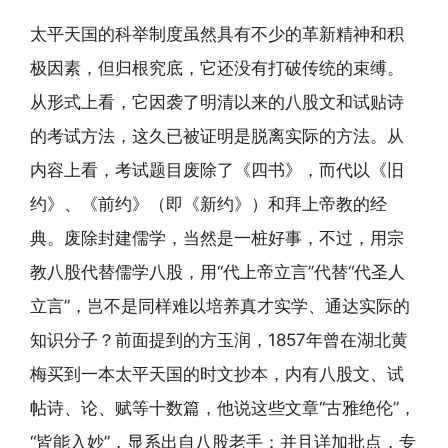
太平天国的科举制度虽然具有不少的革新精神和积
极因素，但归根究底，它还没有打破传统的束缚。
从形式上看，它因袭了明清以来的八股文和试贴诗
的考试方法，这久已被证明是脱离实际的方法。从
内容上看，考试题目废除了《四书》，而代以《旧
约》、《前约》（即《新约》）和拜上帝教的经
典。废除封建儒学，当然是一桩好事，不过，用宗
教八股代替儒学八股，用“代上帝立言”代替“代圣人
立言”，岂不是同样难以培养真才实学、通达实际的
知识分子？前面提到的方玉润，1857年曾在湖北黄
梅买到一本太平天国的时文抄本，内有八股文、试
帖诗、论、赋等十数篇，他说这些文章“古雅绝伦”，
“皆能入妙”，显系出自八股老手；并且详加批点，专