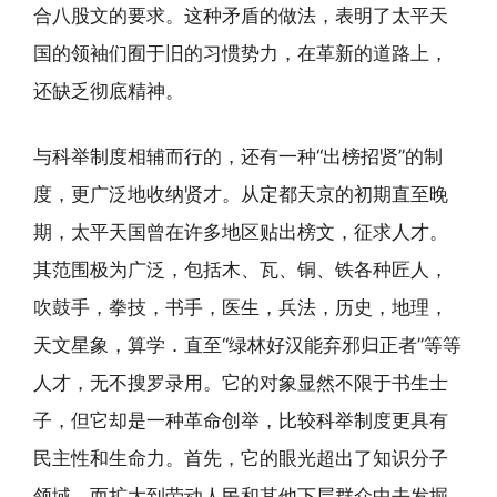
合八股文的要求。这种矛盾的做法，表明了太平天
国的领袖们囿于旧的习惯势力，在革新的道路上，
还缺乏彻底精神。
与科举制度相辅而行的，还有一种“出榜招贤”的制
度，更广泛地收纳贤才。从定都天京的初期直至晚
期，太平天国曾在许多地区贴出榜文，征求人才。
其范围极为广泛，包括木、瓦、铜、铁各种匠人，
吹鼓手，拳技，书手，医生，兵法，历史，地理，
天文星象，算学．直至“绿林好汉能弃邪归正者”等等
人才，无不搜罗录用。它的对象显然不限于书生士
子，但它却是一种革命创举，比较科举制度更具有
民主性和生命力。首先，它的眼光超出了知识分子
领域，而扩大到劳动人民和其他下层群众中去发掘