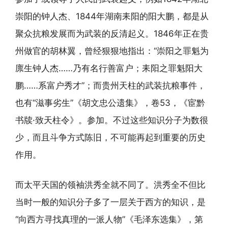
崇阳的钟人杰、1844年湖南耒阳的阳大鹏，都是从
聚众抗粮发展而为武装的反清起义。1846年正在贵
州做官的胡林翼，曾经狠狠地指出：“崇阳之罪魁为
廪生钟人杰……乃有名行善富户；耒阳之罪魁阳大
鹏……系富户秀才”；而贵州天柱的武装抗粮事件，
也有“滋事劣生”《胡文忠公遗集》，卷53，《宦黔
书牍·致天柱令》。参加。不过这些知识分子为数很
少，而且斗争方式陈旧，不可能再起到重要的历史
作用。
而太平天国的领袖洪秀全就不同了。洪秀全不但比
当时一般的知识分子多了一层关于西方的知识，是
“向西方寻找真理的一派人物”《毛泽东选集》，第