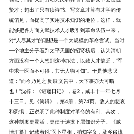
贤才；超出了只有读诗书、写文章才算有才学的传
统偏见，而提高了实用技术知识的地位，这样，就
能够把各方面文武技术人才吸引到革命队伍中来，
对“人尽其才”的理想是一个大规模的革命尝试。当时
一个地主分子看到太平天国的招贤榜后，认为清朝
方面没有一个人想到这种办法，以致人才缺乏，“军
中求一医而不可得，其无人物可知”。于是他悲叹
道：“而今乃见之‘反贼’文告中，天下事亦大可喟
也！”沈梓：《避寇日记》，卷2，咸丰十一年七月
十三日。见《简辑》，第4册，第74页。敌人的悲哀
和恐惧，正说明了此种制度对革命的有利。其次，
这种制度更灵活，更便于选拔下层知识分子。《贼
情汇纂》记载着说“医卜星相，稍知字义，及乡俗浅