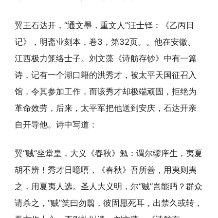
翼王石达开，“通文墨，重文人”汪士铎：《乙丙日
记》，明斋业刻本，卷3，第32页。。他在安徽、
江西极力笼络士子。刘文藻《诗舫存钞》中有一篇
诗，记有一个湖口籍的洪秀才，被太平天国征召入
馆，令其参加工作，而该秀才却极端顽固，拒绝为
革命效劳，后来，太平军把他送到安庆，石达开亲
自开导他。诗中写道：
翼“贼”坐堂皇，大义《春秋》勉：谓尔缪庠生，夷夏
胡不辨！秀才日噫嘻，《春秋》吾所善，用夷则夷
之，用夏夷人选。圣人大义明，尔“贼”岂能眄？群众
请杀之，“贼”笑曰勿翦，彼固愿死耳，出禁久或转，