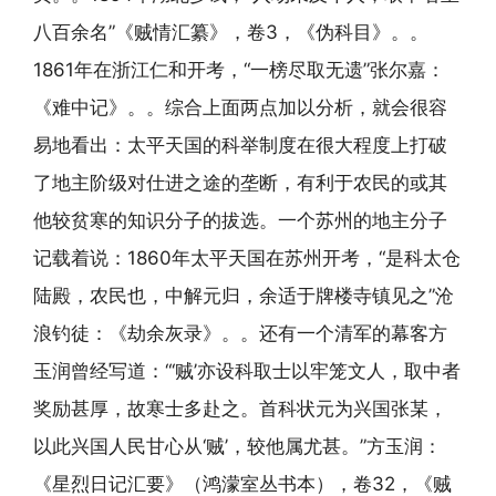
八百余名”《贼情汇纂》，卷3，《伪科目》。。
1861年在浙江仁和开考，“一榜尽取无遗”张尔嘉：
《难中记》。。综合上面两点加以分析，就会很容
易地看出：太平天国的科举制度在很大程度上打破
了地主阶级对仕进之途的垄断，有利于农民的或其
他较贫寒的知识分子的拔选。一个苏州的地主分子
记载着说：1860年太平天国在苏州开考，“是科太仓
陆殿，农民也，中解元归，余适于牌楼寺镇见之”沧
浪钓徒：《劫余灰录》。。还有一个清军的幕客方
玉润曾经写道：“‘贼’亦设科取士以牢笼文人，取中者
奖励甚厚，故寒士多赴之。首科状元为兴国张某，
以此兴国人民甘心从‘贼’，较他属尤甚。”方玉润：
《星烈日记汇要》（鸿濛室丛书本），卷32，《贼