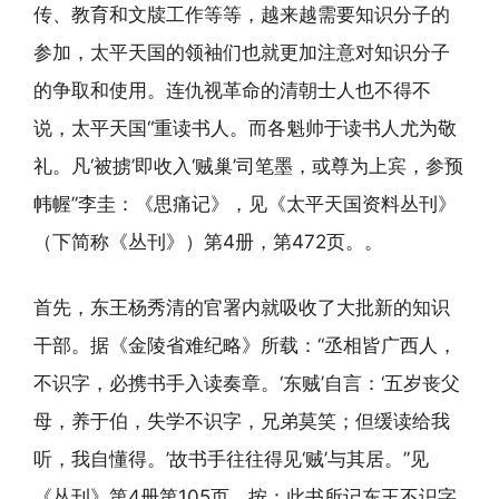
传、教育和文牍工作等等，越来越需要知识分子的
参加，太平天国的领袖们也就更加注意对知识分子
的争取和使用。连仇视革命的清朝士人也不得不
说，太平天国“重读书人。而各魁帅于读书人尤为敬
礼。凡‘被掳’即收入‘贼巢’司笔墨，或尊为上宾，参预
帏幄”李圭：《思痛记》，见《太平天国资料丛刊》
（下简称《丛刊》）第4册，第472页。。
首先，东王杨秀清的官署内就吸收了大批新的知识
干部。据《金陵省难纪略》所载：“丞相皆广西人，
不识字，必携书手入读奏章。‘东贼’自言：‘五岁丧父
母，养于伯，失学不识字，兄弟莫笑；但缓读给我
听，我自懂得。’故书手往往得见‘贼’与其居。”见
《丛刊》第4册第105页。按：此书所记东王不识字