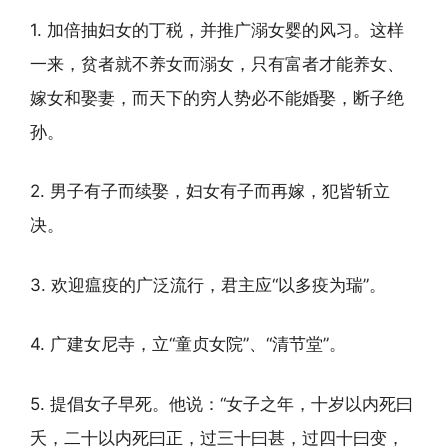
1. 加倍抽妇女的丁税，并推广溺女婴的风习。这样
一来，贫者就不养女而溺女，只有富者才能养女、
嫁女和娶妻，而天下的穷人势必不能婚娶，断子绝
孙。
2. 男子有子而续娶，妇女有子而再嫁，犯皆斩立
决。
3. 欢迎瘟疫的广泛流行，君主应“以多疫为瑞”。
4. 广建女尼寺，立“童贞女院”、“清节堂”。
5. 提倡女子早死。他说：“女子之年，十岁以内死曰
夭，二十以内死曰正，过三十曰甚，过四十曰变，