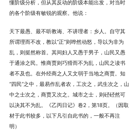
懂阶级分析，但从其反动的阶级本能出发，对当时
的各个阶级有敏锐的观察。他说：
天下最愚、最不听教诲、不讲理者：乡人。自守其
所谓理而不改，教以“正”则哗然动怒，导以为非为
乱，则挺然称首。其间妇人又愚于男子，山民又愚
于通涂之民。惟商贾则巧猾而不为乱，山民之读书
者不及也。在外经商之人又文弱于当地之商贾。知
“四民”之中，最易作乱者农，工次之，武生次之，山
中之士次之，商贾又次之。城市之士，则硁硁然可
以决其不为乱。《乙丙日记》卷2，第18页。（因取
材于此书较多，以下凡引自此书的，一般不再注
明）