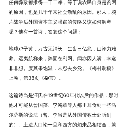
任何弊政都推得一干二净，等于说农民自身是贫困
的原因，也是几千年来社会动乱的原因。那末，鸦
片战争后外国资本主义强盗的侵略又该如何解释
呢？他有一首诗，答复这个问题：
地球鸡子黄，万古无消长。生齿日亿兆，山泽力难
养。远夷航梯来，弊固在利网。闻亦因人满，幸遂
非非想。度其果饱温，未忍去乡党。《梅村剩稿》
上卷，第38页《杂言》。
这篇诗当是汪氏在19世纪60年代以后的作品，那时
他才可能从曾国藩、李鸿章等人那里耳食到一些马
尔萨斯的说法（曾、李当是从外国传教士处听到
的）。土造人口论一旦和西方的舶来品相结合，就