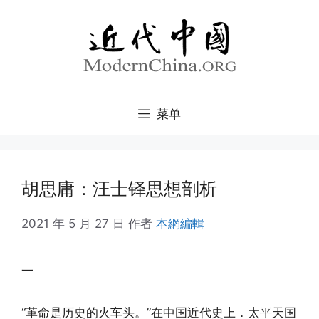
跳
至
内
容
菜单
胡思庸：汪士铎思想剖析
2021 年 5 月 27 日
作者
本網編輯
一
“革命是历史的火车头。”在中国近代史上．太平天国