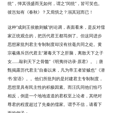
统”，惮其强盛而无如何，谓之“闰统”，皆可笑也。
彼岂知有《春秋》？又焉惧之？溺其冠而已！
这种“成则王侯败则贼”的论调，表面看来，是反对儒
家正统观念的，把历代君王都骂倒了。但这同进步
思想家批判君主专制制度却没有丝毫共同之处。黄
宗羲痛斥历代君主“屠毒天下之肝脑，离散天下之子
女……敲剥天下之骨髓”《明夷待访录·原君》。；唐
甄揭露历代君主“自秦以来，凡为帝王者皆贼也”《潜
书·室语》。。他们所批判的是封建君主专制制度，
思想里具有民主性的积极因素。而汪氏同他们恰巧
相反，倒是一个地地道道的君权至上论者，其绝对
尊君的程度超过了先秦的儒家。谓予不信，请看下
面的例子：