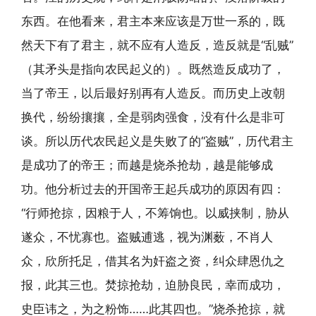
东西。在他看来，君主本来应该是万世一系的，既
然天下有了君主，就不应有人造反，造反就是“乱贼”
（其矛头是指向农民起义的）。既然造反成功了，
当了帝王，以后最好别再有人造反。而历史上改朝
换代，纷纷攘攘，全是弱肉强食，没有什么是非可
谈。所以历代农民起义是失败了的“盗贼”，历代君主
是成功了的帝王；而越是烧杀抢劫，越是能够成
功。他分析过去的开国帝王起兵成功的原因有四：
“行师抢掠，因粮于人，不筹饷也。以威挟制，胁从
遂众，不忧寡也。盗贼逋逃，视为渊薮，不肖人
众，欣所托足，借其名为奸盗之资，纠众肆恩仇之
报，此其三也。焚掠抢劫，迫胁良民，幸而成功，
史臣讳之，为之粉饰……此其四也。”烧杀抢掠，就