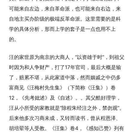
可能来自左边，来自革命派，也可能来自右边，来
自地主买办阶级的极端反革命派。这里需要的是科
学的具体分析，形而上学的套子是一点也用不上
的。
汪的家世原为南京的大商人，“以资雄于时”，到祖父
时因为和人争财产，打了17年官司，最后大概是输
了，赔累不堪，从此家道中落，然而姻戚之中仍多
富商见《汪梅村先生集》（下简称《汪集》）卷
12，《先考妣述》及《自述》。。其父酷好理学，
汪从小所受的家教就是“除程朱经注之外，禁勿观”。
后来他多次习商未成，又转而读书，曾从程恩泽、
胡培翚等人受教。《汪集》卷4，《感知己赞》列有