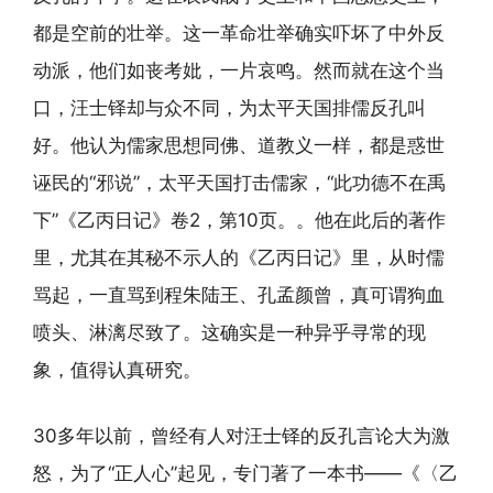
都是空前的壮举。这一革命壮举确实吓坏了中外反
动派，他们如丧考妣，一片哀鸣。然而就在这个当
口，汪士铎却与众不同，为太平天国排儒反孔叫
好。他认为儒家思想同佛、道教义一样，都是惑世
诬民的“邪说”，太平天国打击儒家，“此功德不在禹
下”《乙丙日记》卷2，第10页。。他在此后的著作
里，尤其在其秘不示人的《乙丙日记》里，从时儒
骂起，一直骂到程朱陆王、孔孟颜曾，真可谓狗血
喷头、淋漓尽致了。这确实是一种异乎寻常的现
象，值得认真研究。
30多年以前，曾经有人对汪士铎的反孔言论大为激
怒，为了“正人心”起见，专门著了一本书——《〈乙