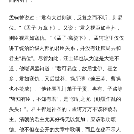
孟轲曾说过：“君有大过则谏，反复之而不听，则易
位。”《孟子·万章下》。又说：“君之视臣如草芥，
则臣视君如寇仇。”《孟子·离娄下》。孟轲这里仅仅
讲了统治阶级内部的君臣关系，并没有让庶民去和
君主“易位”。尽管如此，汪士铎也认为这是大逆不
道，他嘲讽孟轲道：“君可易位，故后世伊、霍之
多，君如寇仇，又后世莽、操所薄（连王莽、曹操
也不赞成）。”他还骂孔门弟子子贡、冉有、子路等
“皆知有臣，不知有君”，是“倾乱之尤（颠覆作乱的
头头）”。君主都是神圣的，孟轲万万不该轻藐君
主。清朝的君主尤其好得无以复加，应该歌功颂
德。他不但在公开的文章中歌颂，而且在秘不示人