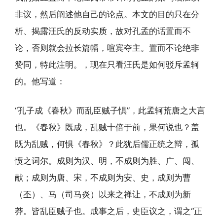
非议，然后阐述他自己的论点。本文的目的只在分
析、揭露汪氏的反动实质，故对孔孟的话置而不
论，否则就会拉长篇幅，喧宾夺主。置而不论绝非
赞同，特此注明。，现在只看汪氏是如何驳斥孟轲
的。他写道：
“孔子成《春秋》而乱臣贼子惧”，此孟轲荒唐之大言
也。《春秋》既成，乱贼十倍于前，果何说也？盖
既为乱贼，何惧《春秋》？此犹后儒正统之辩，孤
愤之词尔。成则为汉、明，不成则为胜、广、闯、
献；成则为唐、宋，不成则为安、史，成则为曹
（丕）、马（司马炎）以来之禅让，不成则为新
莽。皆乱臣贼子也。成事之后，史臣议之，谓之“正