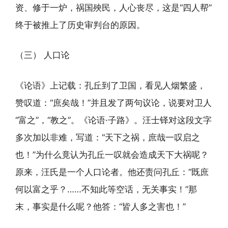
资、修于一炉，祸国殃民，人心丧尽，这是“四人帮”
终于被推上了历史审判台的原因。
（三） 人口论
《论语》上记载：孔丘到了卫国，看见人烟繁盛，
赞叹道：“庶矣哉！”并且发了两句议论，说要对卫人
“富之”，“教之”。《论语·子路》。汪士铎对这段文字
多次加以非难，写道：“天下之祸，庶哉一叹启之
也！”为什么竟认为孔丘一叹就会造成天下大祸呢？
原来，汪氏是一个人口论者。他还责问孔丘：“既庶
何以富之乎？……不知此等空话，无关事实！”那
末，事实是什么呢？他答：“皆人多之害也！”