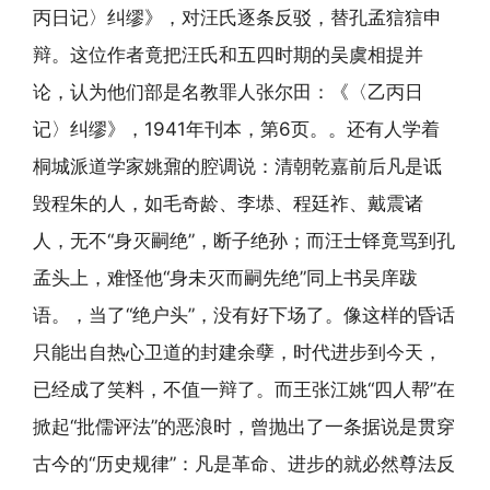
丙日记〉纠缪》，对汪氏逐条反驳，替孔孟狺狺申
辩。这位作者竟把汪氏和五四时期的吴虞相提并
论，认为他们部是名教罪人张尔田：《〈乙丙日
记〉纠缪》，1941年刊本，第6页。。还有人学着
桐城派道学家姚鼐的腔调说：清朝乾嘉前后凡是诋
毁程朱的人，如毛奇龄、李塨、程廷祚、戴震诸
人，无不“身灭嗣绝”，断子绝孙；而汪士铎竟骂到孔
孟头上，难怪他“身未灭而嗣先绝”同上书吴庠跋
语。，当了“绝户头”，没有好下场了。像这样的昏话
只能出自热心卫道的封建余孽，时代进步到今天，
已经成了笑料，不值一辩了。而王张江姚“四人帮”在
掀起“批儒评法”的恶浪时，曾抛出了一条据说是贯穿
古今的“历史规律”：凡是革命、进步的就必然尊法反