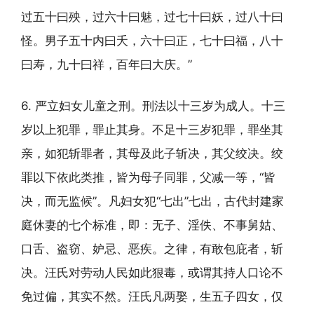
过五十曰殃，过六十曰魅，过七十曰妖，过八十曰
怪。男子五十内曰夭，六十曰正，七十曰福，八十
曰寿，九十曰祥，百年曰大庆。”
6. 严立妇女儿童之刑。刑法以十三岁为成人。十三
岁以上犯罪，罪止其身。不足十三岁犯罪，罪坐其
亲，如犯斩罪者，其母及此子斩决，其父绞决。绞
罪以下依此类推，皆为母子同罪，父减一等，“皆
决，而无监候”。凡妇女犯“七出”七出，古代封建家
庭休妻的七个标准，即：无子、淫佚、不事舅姑、
口舌、盗窃、妒忌、恶疾。之律，有敢包庇者，斩
决。汪氏对劳动人民如此狠毒，或谓其持人口论不
免过偏，其实不然。汪氏凡两娶，生五子四女，仅