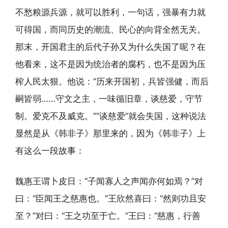
不愁粮源兵源，就可以胜利，一句话，强暴有力就
可得国，而同历史的潮流、民心的向背全然无关。
那末，开国君主的后代子孙又为什么失国了呢？在
他看来，这不是因为统治者的腐朽，也不是因为压
榨人民太狠。他说：“历来开国初，兵皆强健，而后
嗣皆弱……守文之主，一味循旧章，谈慈爱，守节
制。爱克不及威克。”“谈慈爱”就会失国，这种说法
显然是从《韩非子》那里来的，因为《韩非子》上
有这么一段故事：
魏惠王谓卜皮日：“子闻寡人之声闻亦何如焉？”对
曰：“臣闻王之慈惠也。”王欣然喜曰：“然则功且安
至？”对曰：“王之功至于亡。”王曰：“慈惠，行善