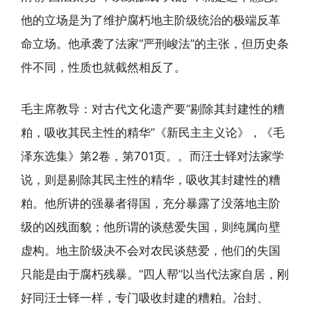
他的立场是为了维护腐朽地主阶级统治的极端反革
命立场。他承袭了法家“严刑峻法”的主张，但历史条
件不同，性质也就截然相反了。
毛主席教导：对古代文化遗产要“剔除其封建性的糟
粕，吸收其民主性的精华”《新民主主义论》，《毛
泽东选集》第2卷，第701页。。而汪士铎对法家学
说，则是剔除其民主性的精华，吸收其封建性的糟
粕。他所讲的强暴者得国，充分暴露了没落地主阶
级的凶残面貌；他所谓的谈慈爱失国，则纯属向壁
虚构。地主阶级决不会对农民谈慈爱，他们的失国
只能是由于腐朽残暴。“四人帮”以当代法家自居，刚
好同汪士铎一样，专门吸收封建的糟粕。冶封、