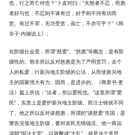
也，行之而亡何也？”卜皮对曰：“夫慈者不忍，而惠
者好与也，不忍则不诛有过，好予则不待有功而
赏。有过不罪，无功受赏，虽亡，不亦可乎？”《韩
非子·内储说上》。
在阶级社会里，所谓“慈爱”、“慈惠”等概念，是有阶
级性的。韩非所以反对慈惠是为了严明赏罚，去个
人的私爱，行新兴地主阶级的公法，从而使新兴地
主的国家强大有力。因而，是进步的。《商君书·更
法》篇上所说：“法者，所以爱民也。”这里所谓“爱
民”，实质上是爱护新兴地主阶级。而汪士铎就不同
了。他之所以反对谈慈惠，所谓的“谈慈爱”失国，是
警告没落地主阶级，要对农民无情镇压。他一再说
清朝“国法太宽”，以致酿成“大乱”，就是这个意思。