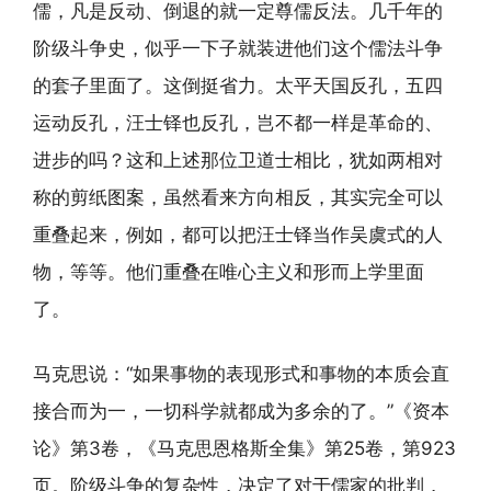
儒，凡是反动、倒退的就一定尊儒反法。几千年的
阶级斗争史，似乎一下子就装进他们这个儒法斗争
的套子里面了。这倒挺省力。太平天国反孔，五四
运动反孔，汪士铎也反孔，岂不都一样是革命的、
进步的吗？这和上述那位卫道士相比，犹如两相对
称的剪纸图案，虽然看来方向相反，其实完全可以
重叠起来，例如，都可以把汪士铎当作吴虞式的人
物，等等。他们重叠在唯心主义和形而上学里面
了。
马克思说：“如果事物的表现形式和事物的本质会直
接合而为一，一切科学就都成为多余的了。”《资本
论》第3卷，《马克思恩格斯全集》第25卷，第923
页。阶级斗争的复杂性，决定了对于儒家的批判，