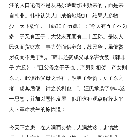
汪的人口论倒不是从马尔萨斯那里贩来的，而是来
自韩非。韩非认为人口成倍地增加，结果人多物
少，天下纷争。《韩非子·五蠹》：“今人有五子不为
多，子又有五子，大父未死而有二十五孙。是以人
民众而货财寡，事力劳而供养薄，故民争，虽倍赏
累罚而不免于乱。”韩非还赞成父母杀害女婴《韩非
子·六反》：“且父母之于子也，产男则相贺，产女则
杀之。此俱出父母之怀衽，然男子受贺，女子杀之
者，虑其后便，计之长利也。”。汪氏承袭了韩非这
一思想，并加以恶性发展。他用这种观点解释太平
天国革命发生的原因道：
今天下之患，在人满而吏惰，人满故贫，吏惰故