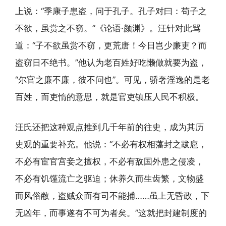
上说：“季康子患盗，问于孔子。孔子对曰：苟子之
不欲，虽赏之不窃。”《论语·颜渊》。汪针对此骂
道：“子不欲虽赏不窃，更荒唐！今日岂少廉吏？而
盗窃日不绝书。”他认为老百姓好吃懒做就要为盗，
“尔官之廉不廉，彼不问也”。可见，骄奢淫逸的是老
百姓，而吏惰的意思，就是官吏镇压人民不积极。
汪氏还把这种观点推到几千年前的往史，成为其历
史观的重要补充。他说：“不必有权相藩封之跋扈，
不必有宦官宫妾之擅权，不必有敌国外患之侵凌，
不必有饥馑流亡之驱迫；休养久而生齿繁，文物盛
而风俗敝，盗贼众而有司不能捕……虽上无昏政，下
无凶年，而事遂有不可为者矣。”这就把封建制度的