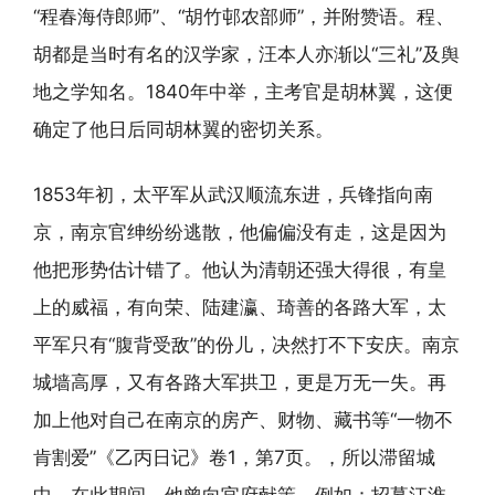
“程春海侍郎师”、“胡竹邨农部师”，并附赞语。程、
胡都是当时有名的汉学家，汪本人亦渐以“三礼”及舆
地之学知名。1840年中举，主考官是胡林翼，这便
确定了他日后同胡林翼的密切关系。
1853年初，太平军从武汉顺流东进，兵锋指向南
京，南京官绅纷纷逃散，他偏偏没有走，这是因为
他把形势估计错了。他认为清朝还强大得很，有皇
上的威福，有向荣、陆建瀛、琦善的各路大军，太
平军只有“腹背受敌”的份儿，决然打不下安庆。南京
城墙高厚，又有各路大军拱卫，更是万无一失。再
加上他对自己在南京的房产、财物、藏书等“一物不
肯割爱”《乙丙日记》卷1，第7页。，所以滞留城