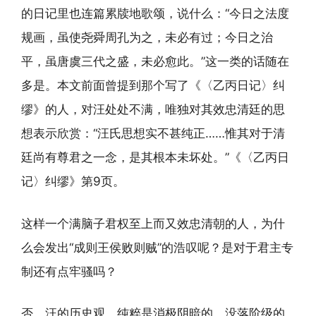
的日记里也连篇累牍地歌颂，说什么：“今日之法度
规画，虽使尧舜周孔为之，未必有过；今日之治
平，虽唐虞三代之盛，未必愈此。”这一类的话随在
多是。本文前面曾提到那个写了《〈乙丙日记〉纠
缪》的人，对汪处处不满，唯独对其效忠清廷的思
想表示欣赏：“汪氏思想实不甚纯正……惟其对于清
廷尚有尊君之一念，是其根本未坏处。”《〈乙丙日
记〉纠缪》第9页。
这样一个满脑子君权至上而又效忠清朝的人，为什
么会发出“成则王侯败则贼”的浩叹呢？是对于君主专
制还有点牢骚吗？
否。汪的历史观，纯粹是消极阴暗的、没落阶级的