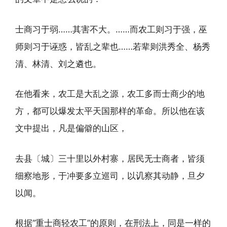
士商习于弱……其害不大。……而农工则习于强，巫
师则习于诬惑，皆乱之辈也……若辈则洪秀全、杨秀
清、林清、刘之遴也。
在他看来，农工是大乱之源，农工多而士商少的地
方，都可以爆发太平天国那样的革命。所以他在该
文中提出，凡是偏僻的山区，
去县〔城〕三十里以外村寨，居民无士商者，皆须
细察地形，于冲要多立巡司，以讥察其动静，旦夕
以闻。
根据“重士商轻农工”的原则，在刑法上，同是一样的