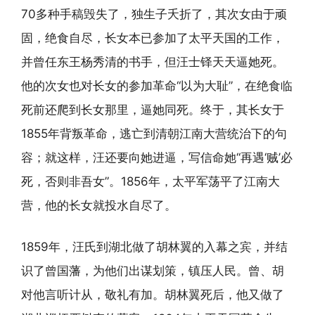
70多种手稿毁失了，独生子夭折了，其次女由于顽
固，绝食自尽，长女本已参加了太平天国的工作，
并曾任东王杨秀清的书手，但汪士铎天天逼她死。
他的次女也对长女的参加革命“以为大耻”，在绝食临
死前还爬到长女那里，逼她同死。终于，其长女于
1855年背叛革命，逃亡到清朝江南大营统治下的句
容；就这样，汪还要向她进逼，写信命她“再遇‘贼’必
死，否则非吾女”。1856年，太平军荡平了江南大
营，他的长女就投水自尽了。
1859年，汪氏到湖北做了胡林翼的入幕之宾，并结
识了曾国藩，为他们出谋划策，镇压人民。曾、胡
对他言听计从，敬礼有加。胡林翼死后，他又做了