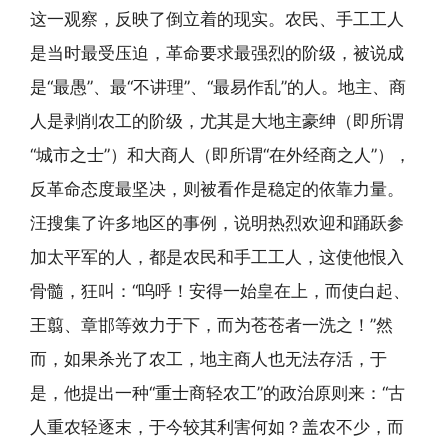
这一观察，反映了倒立着的现实。农民、手工工人
是当时最受压迫，革命要求最强烈的阶级，被说成
是“最愚”、最“不讲理”、“最易作乱”的人。地主、商
人是剥削农工的阶级，尤其是大地主豪绅（即所谓
“城市之士”）和大商人（即所谓“在外经商之人”），
反革命态度最坚决，则被看作是稳定的依靠力量。
汪搜集了许多地区的事例，说明热烈欢迎和踊跃参
加太平军的人，都是农民和手工工人，这使他恨入
骨髓，狂叫：“呜呼！安得一始皇在上，而使白起、
王翦、章邯等效力于下，而为苍苍者一洗之！”然
而，如果杀光了农工，地主商人也无法存活，于
是，他提出一种“重士商轻农工”的政治原则来：“古
人重农轻逐末，于今较其利害何如？盖农不少，而