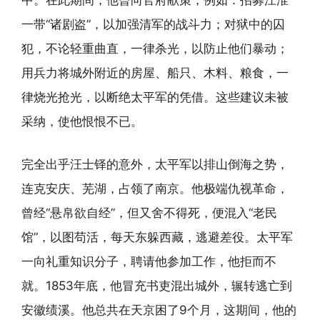
中。在此期间，他曾向官府献策，例如：招募江淮
一带“诸剧盗”，以加强清军的战斗力；对狱中的囚
犯，不论轻重曲直，一律杀光，以防止他们暴动；
用兵力将城外附近的房屋、船只、木料、粮食，一
律烧光抢光，以断绝太平军的凭借。这些建议未被
采纳，使他恨恨不已。
完全出乎汪士铎的意外，太平军以排山倒海之势，
连克安庆、芜湖，占领了南京。他极端仇视革命，
曾经“悬帛欲自经”，但又舍不得死，便混入“老民
馆”，以图苟活，每天东躲西藏，逃避差役。太平军
一向礼重知识分子，聘请他参加工作，他拒而不
就。1853年底，他冒充书吏混出城外，辗转逃亡到
安徽绩溪。他总共在天京困了9个月，这期间，他的