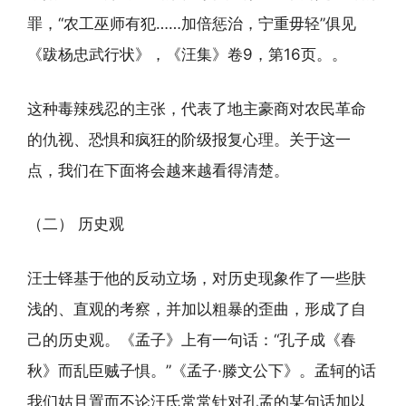
罪，“农工巫师有犯……加倍惩治，宁重毋轻”俱见
《跋杨忠武行状》，《汪集》卷9，第16页。。
这种毒辣残忍的主张，代表了地主豪商对农民革命
的仇视、恐惧和疯狂的阶级报复心理。关于这一
点，我们在下面将会越来越看得清楚。
（二） 历史观
汪士铎基于他的反动立场，对历史现象作了一些肤
浅的、直观的考察，并加以粗暴的歪曲，形成了自
己的历史观。《孟子》上有一句话：“孔子成《春
秋》而乱臣贼子惧。”《孟子·滕文公下》。孟轲的话
我们姑且置而不论汪氏常常针对孔孟的某句话加以