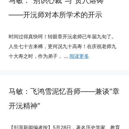
马敏：“别识心裁”与“贯穴熔铸”
——开沅师对本所学术的开示
时间过得真快呵！转眼章开沅老师已年届九旬了。
人生七十古来稀，更何况九十高寿！在庆祝老师九
十大寿之时，作为弟子， …
阅读更多
马敏：飞鸿雪泥忆吾师——兼谈“章
开沅精神”
【彭湃新闻编者按】5月28日，著名历史学家、教育