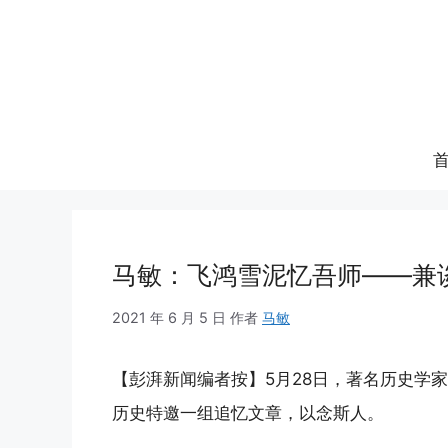
跳
至
内
容
马敏：飞鸿雪泥忆吾师——兼谈
2021 年 6 月 5 日
作者
马敏
【彭湃新闻编者按】5月28日，著名历史学家
历史特邀一组追忆文章，以念斯人。