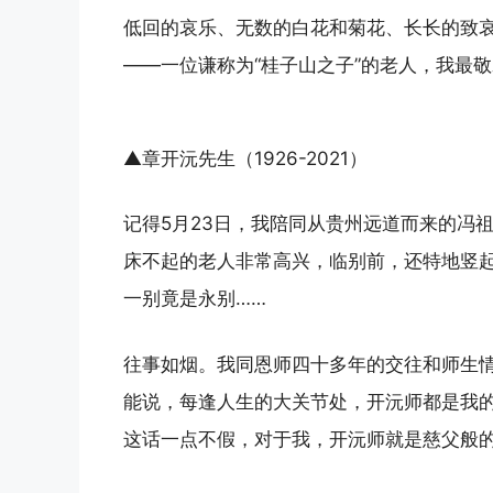
低回的哀乐、无数的白花和菊花、长长的致
——一位谦称为“桂子山之子”的老人，我最
▲章开沅先生（1926-2021）
记得5月23日，我陪同从贵州远道而来的冯
床不起的老人非常高兴，临别前，还特地竖
一别竟是永别……
往事如烟。我同恩师四十多年的交往和师生
能说，每逢人生的大关节处，开沅师都是我的
这话一点不假，对于我，开沅师就是慈父般