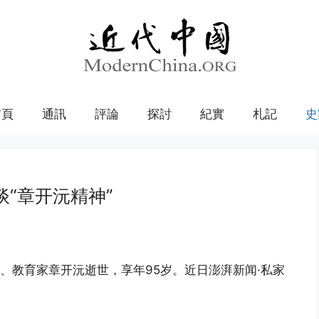
首頁
通訊
評論
探討
紀實
札記
史
“章开沅精神”
、教育家章开沅逝世，享年95岁。近日澎湃新闻·私家