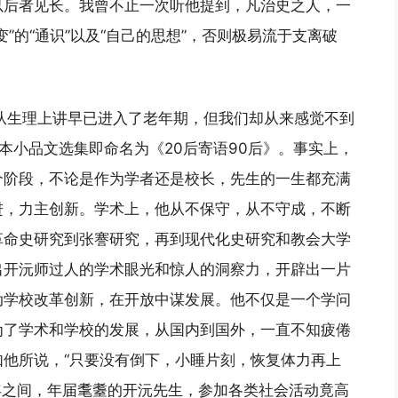
以后者见长。我曾不止一次听他提到，凡治史之人，一
”的“通识”以及“自己的思想”，否则极易流于支离破
从生理上讲早已进入了老年期，但我们却从来感觉不到
的一本小品文选集即命名为《20后寄语90后》。事实上，
个阶段，不论是作为学者还是校长，先生的一生都充满
进，力主创新。学术上，他从不保守，从不守成，不断
革命史研究到张謇研究，再到现代化史研究和教会大学
出开沅师过人的学术眼光和惊人的洞察力，开辟出一片
动学校改革创新，在开放中谋发展。他不仅是一个学问
为了学术和学校的发展，从国内到国外，一直不知疲倦
他所说，“只要没有倒下，小睡片刻，恢复体力再上
11年之间，年届耄耋的开沅先生，参加各类社会活动竟高