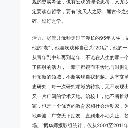
观的史实考证，也有宏观的理论思考，又尤
定要读点哲学，要有“究天人之际、通古今之变
碎、饾饤之学。
活力。尽管开沅师走过了漫长的95年人生，
他的“老”，他喜欢戏称自己为“20后”，他
从青年到中年再到老年，不论在人生的哪一
了四射的活力，一辈子都锲而不舍地与时俱
开拓新的领域，不断实现自我超越。从辛亥
史研究，每一次研究领域的转换，无不表现
又一片广阔的学术天地。治校上，他不断推
家，也是一个优秀的教育家和社会活动家，
地奔波，广交天下朋友，直到走不动为止。如
场。”据华师摄影组统计，仅从2001至20