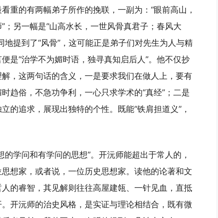
看重的有两幅弟子所作的挽联，一副为：“眼前高山，
”；另一幅是“山高水长，一世风骨真君子；春风大
同地提到了“风骨”，这可能正是弟子们对先生为人与精
便是“治学不为媚时语，独寻真知启后人”。他不仅抄
理解，这两句话的含义，一是要求我们在做人上，要有
时趋俗，不急功争利，一心只求学术的“真经”；二是
立的追求，展现出独特的个性。既能“铁肩担道义”，
想的学问和有学问的思想”。开沅师能超出于常人的，
位思想家，或者说，一位历史思想家。读他的论著和文
哲人的睿智，其见解则往往高屋建瓴、一针见血，直抵
开。开沅师的治史风格，是实证与理论相结合，既有微