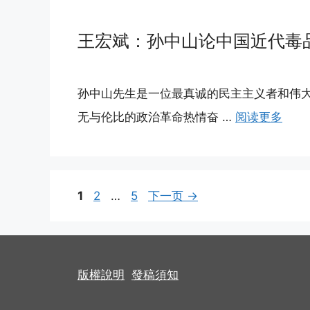
王宏斌：孙中山论中国近代毒
孙中山先生是一位最真诚的民主主义者和伟
无与伦比的政治革命热情奋 …
阅读更多
页
页
页
1
2
…
5
下一页
→
面
面
面
版權說明
發稿須知