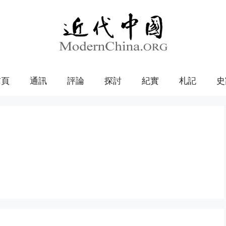
首頁
通訊
評論
探討
紀實
札記
史