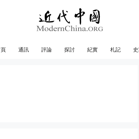
首頁
通訊
評論
探討
紀實
札記
史