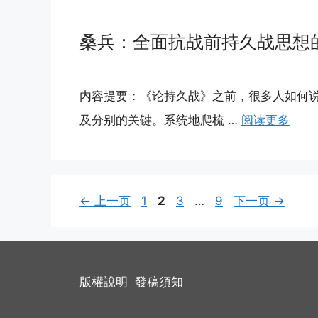
桑兵：全面抗战前持久战思想
内容提要：《论持久战》之前，很多人如何
及分别的关键。系统地爬梳 …
阅读更多
页
页
页
页
←
上一页
1
2
3
…
9
下一页
→
面
面
面
面
版權說明
發稿須知