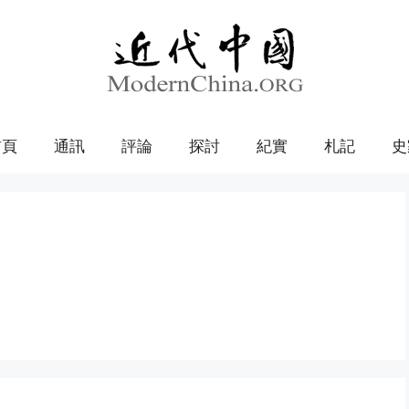
首頁
通訊
評論
探討
紀實
札記
史