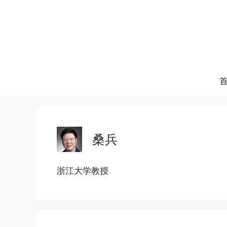
跳
至
内
容
桑兵
浙江大学教授