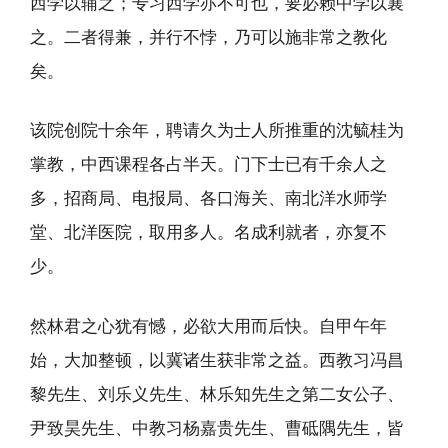
西学以辅之；专习西学亦不可也，要必赖中学以襄
之。二者得兼，并行不悖，乃可以施非常之教化
矣。
该院创院十余年，聘请久为士人所推重的沈毓桂为
掌教，中西课程各占半天。门下士已有千余人之
多，招商局、电报局、各口海关、南北洋水师学
堂、北洋医院，取用多人。名成利就者，亦复不
少。
然林君之心犹有憾，必欲大用而后快。自甲午年
始，大加整顿，以冀诸生获非常之益。西教习冯昌
黎先生、刘乐义先生、林乐知先生之第二女公子、
尹致昊先生、中教习杨嘉贵先生、曹砥隅先生，皆