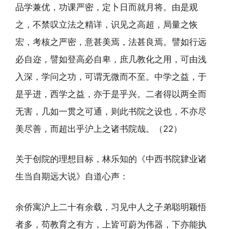
品学兼优，功课严密，定卜日而就月将。由是观
之，不禁叹立法之精详，识见之高超，局量之恢
宏，考核之严密，意甚美焉，法甚良焉。譬如行远
必自迩，譬如登高必自卑，庶几教化之用，可由浅
入深，学问之功，可谓无微而不至。中学之益，于
是乎进，西学之益，亦于是乎兴。二者得以两全而
无害，几如一贯之可通，则此书院之设也，不亦尽
美尽善，而超出乎沪上之诸书院哉。（22）
关于创院的理想目标，林乐知的《中西书院肄业诸
生当自期远大说》自道心声：
余侨寓沪上二十有余载，习见中人之子弟聪明颖悟
者多，苟教育之有方，上皆可蔚为伟器，下亦能执