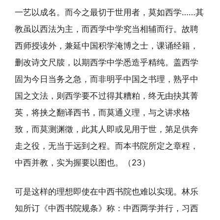
一艺以成名。而今之最切于世用者，莫如西学……其
教虽以西法为主，而西学中学究当相辅而行。故聘
西师授读外，兼延中国积学淹博之士，课诵经籍，
删改诗文尺牍，以期西学中学悉造乎精纯。盖西学
固为今日当务之急，而非明乎中国之书理，熟乎中
国之文法，则西学要不过得其糟粕，终无由抉其菁
英，将挟之翻译西书，而莫通义理，与之讲求格
致，而莫测渊徵，此其人即或见用于世，第足供奔
走之役，无当于远到之程。而本书院所定之章程，
中西并教，实为握要以图也。（23）
可是这样的理想即使在中西书院也难以实现。林乐
知所订《中西书院规条》称：中西两学并行，习西