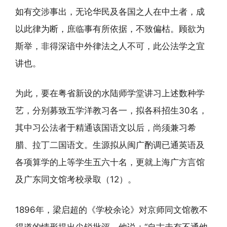
如有交涉事出，无论华民及各国之人在中土者，成
以此律为断，庶临事有所依据，不致偏枯。顾欲为
斯举，非得深谙中外律法之人不可，此公法学之宜
讲也。
为此，要在粤省新设的水陆师学堂讲习上述数种学
艺，分别募致五学洋教习各一，拟各科招生30名，
其中习公法者于精通该国语文以后，尚须兼习希
腊、拉丁二国语文。生源拟从闽广酌调已通英语及
各项算学的上等学生五六十名，更就上海广方言馆
及广东同文馆考校录取（12）。
1896年，梁启超的《学校余论》对京师同文馆教不
得道的情形提出尖锐批评，他说：“自古未有不通他