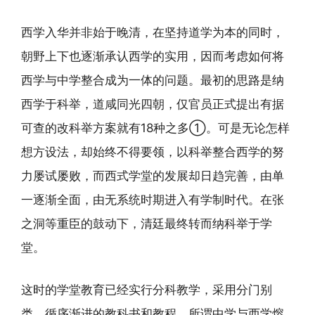
西学入华并非始于晚清，在坚持道学为本的同时，
朝野上下也逐渐承认西学的实用，因而考虑如何将
西学与中学整合成为一体的问题。最初的思路是纳
西学于科举，道咸同光四朝，仅官员正式提出有据
可查的改科举方案就有18种之多①。可是无论怎样
想方设法，却始终不得要领，以科举整合西学的努
力屡试屡败，而西式学堂的发展却日趋完善，由单
一逐渐全面，由无系统时期进入有学制时代。在张
之洞等重臣的鼓动下，清廷最终转而纳科举于学
堂。
这时的学堂教育已经实行分科教学，采用分门别
类、循序渐进的教科书和教程，所谓中学与西学熔