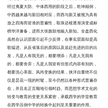
经过夷夏大防、中体西用的阶段之后，乾坤颠倒，
中西越来越与新旧相对应，而西与新又被视为具有
放之四海而皆准的普遍性，取珠还椟逐渐演变成标
榜华洋兼备，进而大张旗鼓地输入新知。全盘西化
虽然在认识层面引起不少反弹，在事实层面却是高
歌猛进。从反省落后的原因以及追赶先进的目的出
发，凡是人有我无的，都要增添；凡是人无我有
的，都要舍弃；凡是人我皆有但形式内容有别的，
都要洗心革面。风尚变换的结果，挟洋自重绝不仅
仅是昙花一现的时髦，至今仍然以各种形式普遍存
在，并且名正言顺地引领时趋。而思想学术文化的
转变与教育的变更关系紧密，承载西学的学堂教育
在西学压倒中学的转换中起到至关重要的作用。