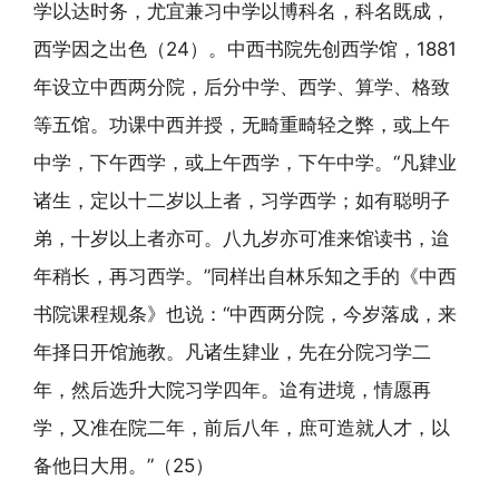
学以达时务，尤宜兼习中学以博科名，科名既成，
西学因之出色（24）。中西书院先创西学馆，1881
年设立中西两分院，后分中学、西学、算学、格致
等五馆。功课中西并授，无畸重畸轻之弊，或上午
中学，下午西学，或上午西学，下午中学。“凡肄业
诸生，定以十二岁以上者，习学西学；如有聪明子
弟，十岁以上者亦可。八九岁亦可准来馆读书，迨
年稍长，再习西学。”同样出自林乐知之手的《中西
书院课程规条》也说：“中西两分院，今岁落成，来
年择日开馆施教。凡诸生肄业，先在分院习学二
年，然后选升大院习学四年。迨有进境，情愿再
学，又准在院二年，前后八年，庶可造就人才，以
备他日大用。”（25）