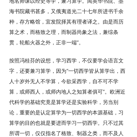
地名师课以经史等学，兼习算学。闻英华书院、墨
海书院藏书甚多，又俄夷道光二十七年所进书千余
种，存方略馆，宜发院择其有理者译之。由是而历
算之术，而格致之理，而制器尚象之法，兼综条
贯，轮船火器之外，正非一端”。
按照冯桂芬的设想，学习西学，不仅要学会语言文
字，还要兼习算学，因为“一切西学皆从算学出，西
人十岁外无人不学算，今欲采西学，自不可不学
算，或师西人，或师内地人之知算者俱可”。欧洲近
代科学的基础究竟是算学还是实验科学，另当别
论，重要的是认定算学为一切西学的本源基础，习
算学的目的也就是要进而学习一切西学。只不过其
所谓一切，仅仅指名了格致、制器之类，而不及人