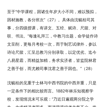
至于“中学课程，因诸生年岁大小不同，难以预拟，
因材施教，各分班次”（27）。具体由沈毓桂司其
事，分四级授课，有讲文、五经、赋诗、尺牍、对
联、书法。“每逢礼拜三，中教习出题，命学徒作诗
文呈削，更每月考校一次，而于制艺试律外，参以
诗论尺牍，汇呈总教习分别录取，以定优劣。迄今
八易星霜，而精益加精，务求实济者，皆监院林君
之善于创，而尤赖司事沈君之善于因也。”（28）
沈毓桂的见重于士林与中西书院的中西并重，只是
一定条件下的相比较而言。1882年林乐知视察学
校，发现情况未可乐观：“乃近日遍观两分院之学