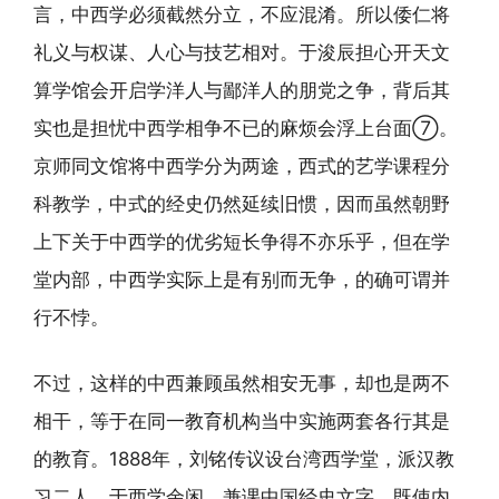
言，中西学必须截然分立，不应混淆。所以倭仁将
礼义与权谋、人心与技艺相对。于浚辰担心开天文
算学馆会开启学洋人与鄙洋人的朋党之争，背后其
实也是担忧中西学相争不已的麻烦会浮上台面⑦。
京师同文馆将中西学分为两途，西式的艺学课程分
科教学，中式的经史仍然延续旧惯，因而虽然朝野
上下关于中西学的优劣短长争得不亦乐乎，但在学
堂内部，中西学实际上是有别而无争，的确可谓并
行不悖。
不过，这样的中西兼顾虽然相安无事，却也是两不
相干，等于在同一教育机构当中实施两套各行其是
的教育。1888年，刘铭传议设台湾西学堂，派汉教
习二人，于西学余闲，兼课中国经史文字，既使内