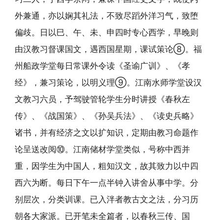
外兼通，亦以娴其礼法，不致尽蹈外洋习气，致堕
偏歧。日以巳、午、未、申四时专心西学，早晚则
由汉教习督课国文，遇西国星期，课试策论⑧。福
州船政学堂每日常课外令读《圣谕广训》、《孝
经》，兼习策论，以明义理⑨。江南水师学堂设汉
文教习六员，予驾驶管轮学生分时讲授《春秋左
传》、《战国策》、《孙吴兵法》、《读史兵略》
诸书，并有经济之文以扩知识，定期由教习命题作
论呈送改阅⑩。江南储材学堂类似，号称中西并
重，因学生为中国人，粗知汉文，故其致力以中四
西六为断。每日下午一点半钟入讲舍从事中学。分
别层次，分类训课。已入泮者教古文之法，分习历
朝各大家派。已开笔未全篇者，以春秋三传、国