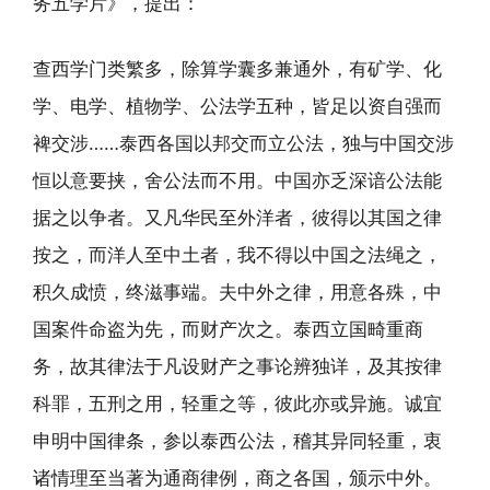
务五学片》，提出：
查西学门类繁多，除算学囊多兼通外，有矿学、化
学、电学、植物学、公法学五种，皆足以资自强而
裨交涉……泰西各国以邦交而立公法，独与中国交涉
恒以意要挟，舍公法而不用。中国亦乏深谙公法能
据之以争者。又凡华民至外洋者，彼得以其国之律
按之，而洋人至中土者，我不得以中国之法绳之，
积久成愤，终滋事端。夫中外之律，用意各殊，中
国案件命盗为先，而财产次之。泰西立国畸重商
务，故其律法于凡设财产之事论辨独详，及其按律
科罪，五刑之用，轻重之等，彼此亦或异施。诚宜
申明中国律条，参以泰西公法，稽其异同轻重，衷
诸情理至当著为通商律例，商之各国，颁示中外。