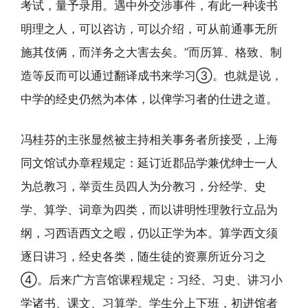
考试，量予录用。遇中外交涉事件，有此一种读书
明理之人，可以咨访，可以介绍，可从前通事无所
施其伎俩，而洋务之大害去矣。”而历算、格致、制
造等反而可以通过翻译成书来学习③。也就是说，
中学的经史仍然为本体，以俾学习者的仕进之道。
冯桂芬的主张显然被主持相关事务者所接受，上海
同文馆试办章程规定：延订近郡品学兼优绅士一人
为总教习，举贡生员四人为分教习，分经学、史
学、算学、词章为四类，而以讲明性理敦行立品为
纲，习西语西文之暇，仍以正学为本。算学西文须
逐日讲习，经史各类，随生徒的资禀所近分习之
④。后来广方言馆课程规定：习经、习史、讲习小
学诸书、课文、习算学。学生分上下班，初进馆者