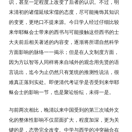
识，甚至一定程度上改变了后者的认识。不过，明
末清初的诸儒延续宋儒的态度，尽可能掩饰其知识
的变更，更绝口不提来源。今日学人经过仔细比较
来华耶稣会士带来的西书与可能接触这些西书的士
大夫前后相关著述的内容变，逐渐将所谓自然科学
方面影响的脉络一一揭示；但是在人文制度方面，
因为方以智等人同样将来自域外的观念用先贤的语
言说出，迄今为止仍然只有笼统的推测性说法，很
难真正落到实处。即便清代考证学是否受到来华耶
稣会士的影响一节，也是聚讼纷纭，未得一是。
与前两次相比，晚清以来中国受到的第三次域外文
化的整体性影响不仅层面扩大，程度加深，更为关
键的是，态势完全改变。中学与西学的冲突融合在