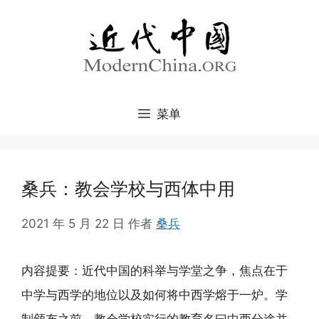
跳
至
内
容
菜单
桑兵：教会学校与西体中用
2021 年 5 月 22 日
作者
桑兵
内容提要：近代中国的科举与学堂之争，焦点在于
中学与西学的地位以及如何将中西学熔于一炉。学
制颁布之前，教会学校实行的教育名曰中西分途并