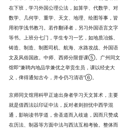
在下班，学习外国公理公法，如算学、代数学、对
数学、几何学、重学、天文、地理、绘图等事，皆
用初学浅书教习。若作翻译者，另习外国语言文字
等书。上班分七门，学生专习一艺，如地质冶炼、
铸造、制造、制图司机、航海、水路攻战、外国语
文及风俗国政。中师、西师分限督课⑤。广州同文
馆即“兼聘内地品学兼优之举贡生员，课以经史大
义，俾得通知古今，并令仍习清语”⑥。
京师同文馆用科甲正途出身者学习天文算术，主要
就是借西法以印证中法，反对者则担忧中西学混
通，影响读书学道，舍圣道而入歧途，因而只赞成
在历法、制器等方面中法与西法互相考验。整体而