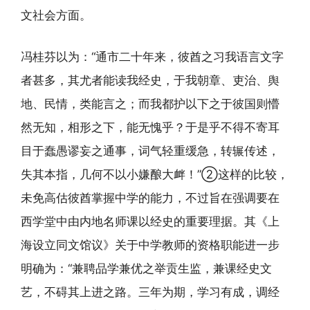
文社会方面。
冯桂芬以为：“通市二十年来，彼酋之习我语言文字
者甚多，其尤者能读我经史，于我朝章、吏治、舆
地、民情，类能言之；而我都护以下之于彼国则懵
然无知，相形之下，能无愧乎？于是乎不得不寄耳
目于蠢愚谬妄之通事，词气轻重缓急，转辗传述，
失其本指，几何不以小嫌酿大衅！”②这样的比较，
未免高估彼酋掌握中学的能力，不过旨在强调要在
西学堂中由内地名师课以经史的重要理据。其《上
海设立同文馆议》关于中学教师的资格职能进一步
明确为：“兼聘品学兼优之举贡生监，兼课经史文
艺，不碍其上进之路。三年为期，学习有成，调经