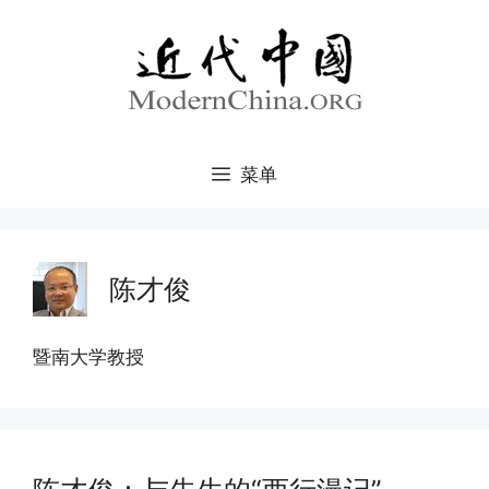
跳
至
内
容
菜单
陈才俊
暨南大学教授