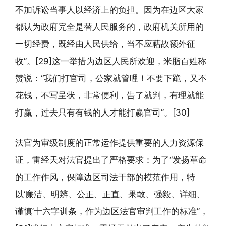
不加诉讼当事人以经济上的负担。因为在边区大家
都认为政府完全是替人民服务的，政府机关所用的
一切经费，既经由人民供给，当不应藉故额外征
收”。[29]这一举措为边区人民所欢迎，米脂百姓称
赞说：“我们打官司，公家就管哩！不要下跪，又不
花钱，不写呈状，非常便利，告了就判，有理就能
打赢，过去只有有钱的人才能打赢官司”。[30]
法官为审级制度的正常运作提供重要的人力资源保
证，雷经天对法官提出了严格要求：为了“发扬革命
的工作作风，保障边区司法干部的模范作用，特
以‘廉洁、明辨、公正、正直、果敢、强毅、详细、
谨慎’十六字训条，作为边区法官审判工作的标准”，