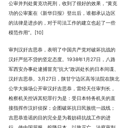
公审并判处黄克功死刑，收到了很好的效果，“黄克
功的公审案在《新华日报》登出后，谁都承认边区
的法律是进步的，对于司法工作的建立也起了一些
模范作用”。[10]
审判汉奸吉思恭，表明了中国共产党对破坏抗战的
汉奸严惩不贷的坚定态度。1938年1月27日，八路
军西安办事处逮捕冒充“抗大”政训处长的日本间谍、
汉奸吉思恭。3月27日，陕甘宁边区高等法院在陕北
公学大操场公开审汉奸吉思恭，雷经天任审判长，
检察机关控诉其犯罪行为是：受日本特务机关的直
接指挥作汉奸侦探；企图破坏抗日民族统一战线；
吉思恭造谣的目的完全是为着妨碍抗战工作的进
行，使中国屈服，投降日本，以致灭亡。法庭审判