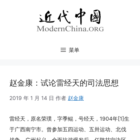
跳
至
内
容
菜单
赵金康：试论雷经天的司法思想
2019 年 1 月 14 日
作者
赵金康
雷经天，原名荣璞，字季鲲，号经天，1904年[1]生
于广西南宁市。曾参加五四运动、五卅运动、北伐
战争、广州起义。全面抗战爆发后，任陕甘宁边区