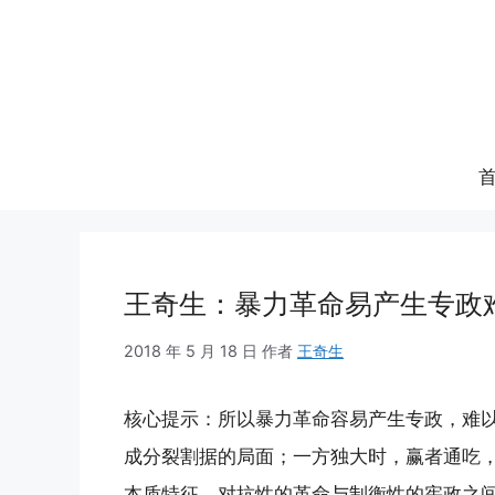
跳
至
内
容
王奇生：暴力革命易产生专政
2018 年 5 月 18 日
作者
王奇生
核心提示：所以暴力革命容易产生专政，难
成分裂割据的局面；一方独大时，赢者通吃
本质特征。对抗性的革命与制衡性的宪政之