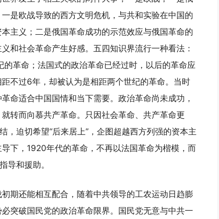
：一是欧战导致的西方文明危机，与共和实验在中国的
资本主义；二是俄国革命成功的示范效应与俄国革命的
主义和社会革命产生好感。五四知识界流行一种看法：
世纪的革命；法国式的政治革命已经过时，以后的革命应
相距不过6年，却被认为是相距两个世纪的革命。当时
种革命适合中国国情和当下需要。政治革命尚未成功，
，就转而向慕共产革命。只因社会革命、共产革命更
情结，迫切希望“后来居上”，企图超越西方列强的资本主
导下，1920年代的革命，不再以法国革命为楷模，而
的指导和援助。
伐初期还能相互配合，随着中共领导的工农运动日趋膨
势必突破国民党的政治革命限界。国民党无意与中共一