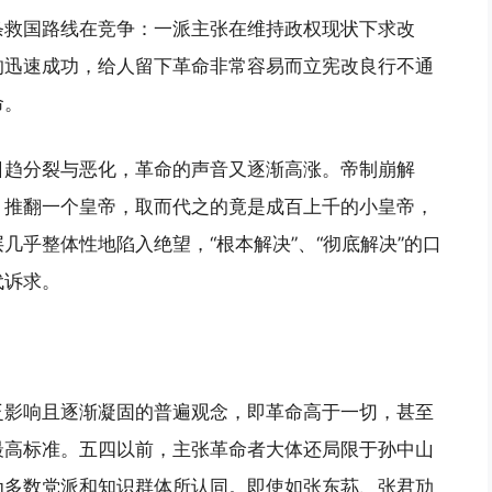
条救国路线在竞争：一派主张在维持政权现状下求改
的迅速成功，给人留下革命非常容易而立宪改良行不通
命。
日趋分裂与恶化，革命的声音又逐渐高涨。帝制崩解
。推翻一个皇帝，取而代之的竟是成百上千的小皇帝，
几乎整体性地陷入绝望，“根本解决”、“彻底解决”的口
代诉求。
泛影响且逐渐凝固的普遍观念，即革命高于一切，甚至
最高标准。五四以前，主张革命者大体还局限于孙中山
为多数党派和知识群体所认同。即使如张东荪、张君劢