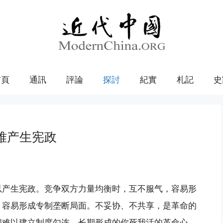
首頁
通訊
評論
探討
紀實
札記
史
难产生宪政
以产生宪政。竞争双方力量均衡时，互不服气，容易形
，容易形成专制垄断局面。不妥协、不共享，是革命的
间难以建立制度勾连。长期形成的你死我活的革命心