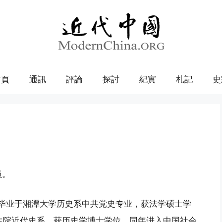
首頁
通訊
評論
探討
紀實
札記
史
员。
7月毕业于湘潭大学历史系中共党史专业，获法学硕士学
究生院近代史系，获历史学博士学位。同年进入中国社会