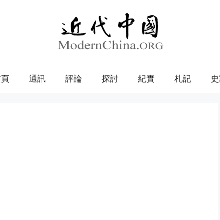
首頁
通訊
評論
探討
紀實
札記
史