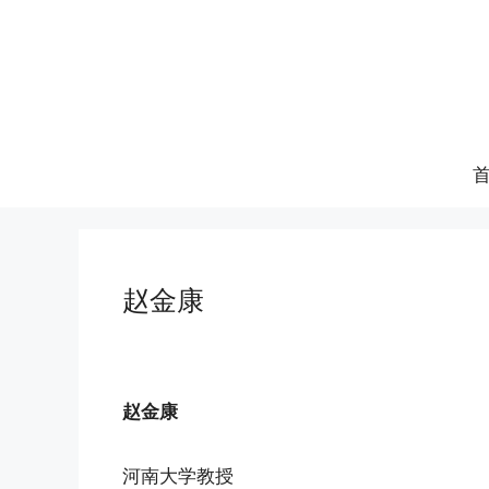
跳
至
内
容
赵金康
赵金康
河南大学教授