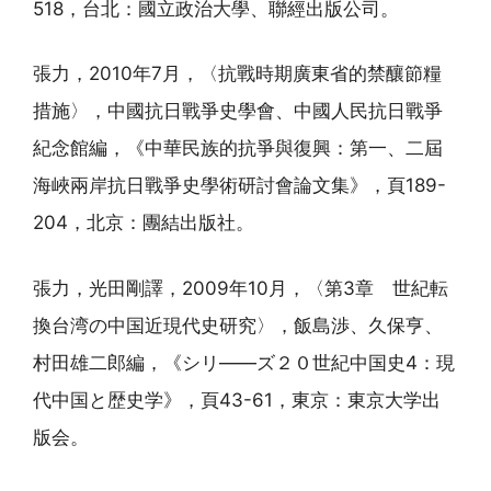
518，台北：國立政治大學、聯經出版公司。
張力，2010年7月，〈抗戰時期廣東省的禁釀節糧
措施〉，中國抗日戰爭史學會、中國人民抗日戰爭
紀念館編，《中華民族的抗爭與復興：第一、二屆
海峽兩岸抗日戰爭史學術研討會論文集》，頁189-
204，北京：團結出版社。
張力，光田剛譯，2009年10月，〈第3章 世紀転
換台湾の中国近現代史研究〉，飯島渉、久保亨、
村田雄二郎編，《シリ——ズ２０世紀中国史4：現
代中国と歴史学》，頁43-61，東京：東京大学出
版会。