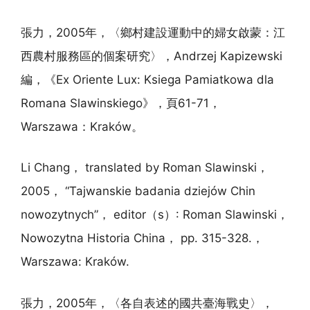
張力，2005年，〈鄉村建設運動中的婦女啟蒙：江
西農村服務區的個案研究〉，Andrzej Kapizewski
編，《Ex Oriente Lux: Ksiega Pamiatkowa dla
Romana Slawinskiego》，頁61-71，
Warszawa：Kraków。
Li Chang， translated by Roman Slawinski，
2005， “Tajwanskie badania dziejów Chin
nowozytnych”， editor（s）: Roman Slawinski，
Nowozytna Historia China， pp. 315-328.，
Warszawa: Kraków.
張力，2005年，〈各自表述的國共臺海戰史〉，