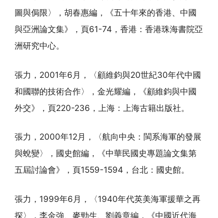
圖與侷限〉，胡春惠編，《五十年來的香港、中國
與亞洲論文集》，頁61-74，香港：香港珠海書院亞
洲研究中心。
張力，2001年6月，〈顧維鈞與20世紀30年代中國
和國聯的技術合作〉，金光耀編，《顧維鈞與中國
外交》，頁220-236，上海：上海古籍出版社。
張力，2000年12月，〈航向中央：閩系海軍的發展
與蛻變〉，國史館編，《中華民國史專題論文集第
五屆討論會》，頁1559-1594，台北：國史館。
張力，1999年6月，〈1940年代英美海軍援華之再
探〉，李金強、麥勁生、劉義章編，《中國近代海