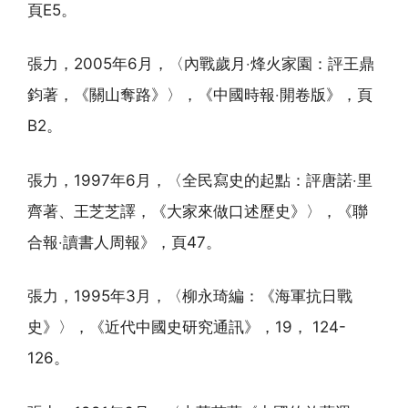
頁E5。
張力，2005年6月，〈內戰歲月‧烽火家園：評王鼎
鈞著，《關山奪路》〉，《中國時報‧開卷版》，頁
B2。
張力，1997年6月，〈全民寫史的起點：評唐諾‧里
齊著、王芝芝譯，《大家來做口述歷史》〉，《聯
合報‧讀書人周報》，頁47。
張力，1995年3月，〈柳永琦編：《海軍抗日戰
史》〉，《近代中國史研究通訊》，19， 124-
126。