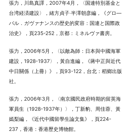
張力，川島真譯，2007年4月，〈国連特別基金と
台湾経済建設〉，緒方貞子‧半澤朝彦編，《グロ—
バル．ガヴァナンスの歴史的変容：国連と国際政
治史》，頁235-252，京都：ミネルヴァ書房。
張力，2006年5月，〈以敵為師：日本與中國海軍
建設，1928-1937〉，黃自進編，《蔣中正與近代
中日關係（上冊）》，頁93-122，台北：稻鄉出版
社。
張力，2006年3月，〈南京國民政府時期的留英海
軍員生（1928-1937年）〉，丁新豹、周佳蓉、黃
嫣梨編，《近代中國留學生論文集》，頁224-
237，香港：香港歷史博物館。