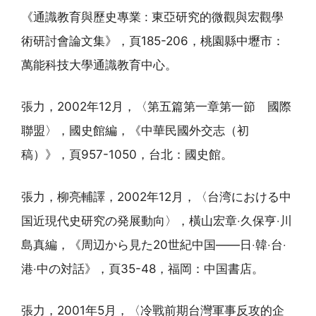
《通識教育與歷史專業 : 東亞研究的微觀與宏觀學
術研討會論文集》，頁185-206，桃園縣中壢市：
萬能科技大學通識教育中心。
張力，2002年12月，〈第五篇第一章第一節 國際
聯盟〉，國史館編，《中華民國外交志（初
稿）》，頁957-1050，台北：國史館。
張力，柳亮輔譯，2002年12月，〈台湾における中
国近現代史研究の発展動向〉，橫山宏章‧久保亨‧川
島真編，《周辺から見た20世紀中国——日‧韓‧台‧
港‧中の対話》，頁35-48，福岡：中国書店。
張力，2001年5月，〈冷戰前期台灣軍事反攻的企