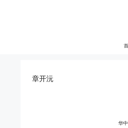
跳
至
内
容
章开沅
华中