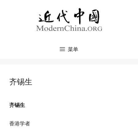
跳
至
内
容
菜单
齐锡生
齐锡生
香港学者