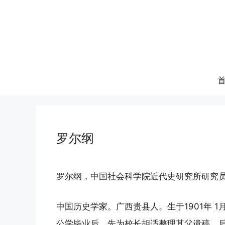
跳
至
内
容
罗尔纲
罗尔纲，中国社会科学院近代史研究所研究
中国历史学家。广西贵县人。生于1901年 1
公学毕业后，先为校长胡适整理其父遗稿，