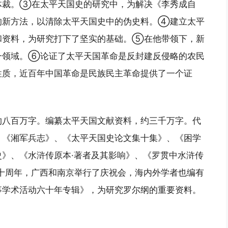
体裁。③在太平天国史的研究中，为解决《李秀成自
的新方法，以清除太平天国史中的伪史料。④建立太平
和资料，为研究打下了坚实的基础。⑤在他带领下，新
一领域。⑥论证了太平天国革命是反封建反侵略的农民
性质，近百年中国革命是民族民主革命提供了一个证
约八百万字。编纂太平天国文献资料，约三千万字。代
、《湘军兵志》、《太平天国史论文集十集》、《困学
》、《水浒传原本·著者及其影响》、《罗贯中水浒传
六十周年，广西和南京举行了庆祝会，海内外学者也编有
事学术活动六十年专辑》，为研究罗尔纲的重要资料。
）