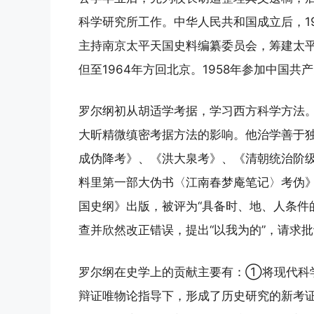
科学研究所工作。中华人民共和国成立后，1
主持南京太平天国史料编纂委员会，筹建太平
但至1964年方回北京。1958年参加中国
罗尔纲初从胡适学考据，学习西方科学方法
大昕精微缜密考据方法的影响。他治学善于
成伪降考》、《洪大泉考》、《清朝统治阶
料里第一部大伪书〈江南春梦庵笔记〉考伪》
国史纲》出版，被评为“具备时、地、人条件
查并欣然改正错误，提出“以我为的”，请求
罗尔纲在史学上的贡献主要有：①将现代科
辩证唯物论指导下，形成了历史研究的新考