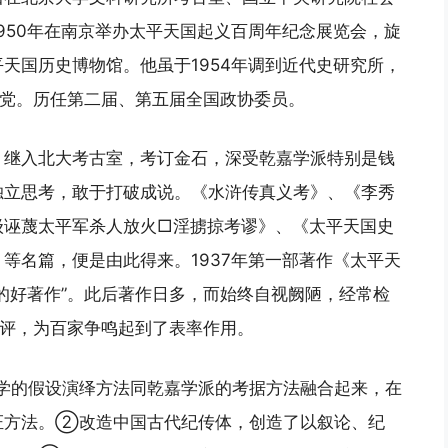
950年在南京举办太平天国起义百周年纪念展览会，旋
天国历史博物馆。他虽于1954年调到近代史研究所，
共产党。历任第二届、第五届全国政协委员。
。继入北大考古室，考订金石，深受乾嘉学派特别是钱
独立思考，敢于打破成说。《水浒传真义考》、《李秀
级诬蔑太平军杀人放火□淫掳掠考谬》、《太平天国史
等名篇，便是由此得来。1937年第一部著作《太平天
的好著作”。此后著作日多，而始终自视阙陋，经常检
批评，为百家争鸣起到了表率作用。
学的假设演绎方法同乾嘉学派的考据方法融合起来，在
证方法。②改造中国古代纪传体，创造了以叙论、纪