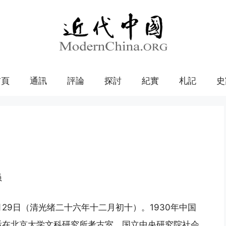
首頁
通訊
評論
探討
紀實
札記
史
员
月29日（清光绪二十六年十二月初十）。1930年中国
后在北京大学文科研究所考古室、国立中央研究院社会