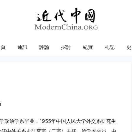
首頁
通訊
評論
探討
紀實
札記
史
员
京大学政治学系毕业，1955年中国人民大学外交系研究生
员。曾任中外关系史研究室（二室）主任，所学术委员，中