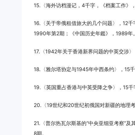
15.〈海外访档漫记，4千字，《档案工作》，
16.〈关于帝俄租借旅大的几个问题〉，12
1990年第2期；《中国历史年鑑》，1989年
17.〈1942年关于香港新界问题的中英交涉〉
18.〈雅尔塔协定与1945年中西条约〉，15
19.〈英国重占香港与中英受降之争〉，15千
20.〈19世纪和20世纪初俄国对新疆的地理
21.〈普尔热瓦尔斯基的“中央亚细亚考察”及
8期。