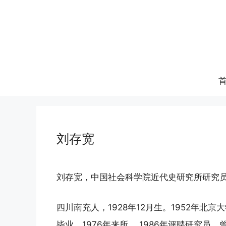
跳
至
内
容
刘存宽
刘存宽，中国社会科学院近代史研究所研究
四川南充人，1928年12月生。1952年北
毕业，1976年来所。 1986年评聘研究