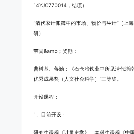
14YJC770014，结项）
“清代家计账簿中的市场、物价与生计”（上海市
研）
荣誉&amp；奖励：
曹树基、蒋勤：《石仓冶铁业中所见清代浙南
优秀成果奖（人文社会科学）”三等奖。
开设课程：
1、目前开设：
研究生课程《计量史学》，本科生课程《中