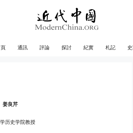
首頁
通訊
評論
探討
紀實
札記
史
姜良芹
学历史学院教授