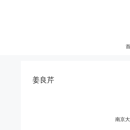
跳
至
内
容
姜良芹
南京大