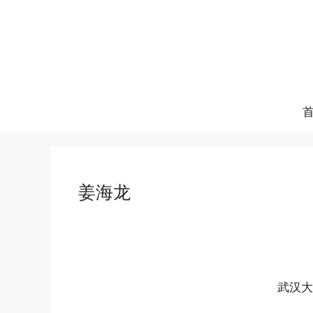
跳
至
内
容
姜海龙
武汉大