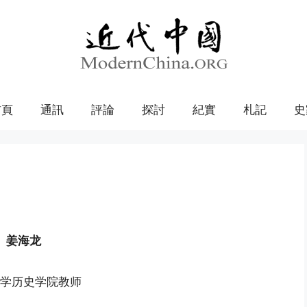
首頁
通訊
評論
探討
紀實
札記
史
姜海龙
学历史学院教师