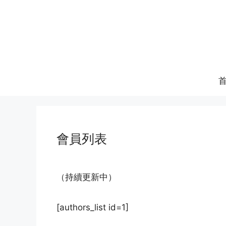
跳
至
内
容
會員列表
（持續更新中）
[authors_list id=1]