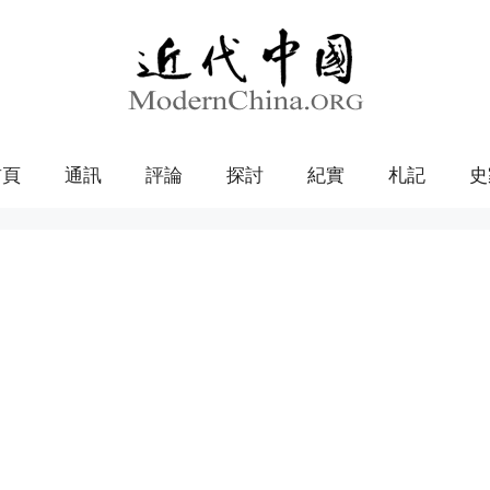
首頁
通訊
評論
探討
紀實
札記
史