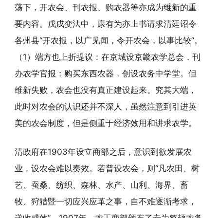
荡下，开农会、刊农报、购农器等亦成为维新的重
要内容。戊戌变法中，康有为亦上书请求清廷诏令
各州县“开农报，以广见闻，令开农会，以事比较”。
（1）端方也上折提议：在京城设京畿农学总会，刊
办农学官报；购买东西农器，创设农务中学堂。但
维新失败，农会也没有真正建设起来。究其大端，
此时对农会的认识还并不深人，虽然注意到引进英
美的农会制度，但是侧重于经济效用和讲求农学。
清政府在1903年设立商部之后，意识到欲发展农
业，设农会难以奏效。若普设农会，则“凡农田、树
艺、蚕桑、纺织、森林、水产、山利、海界、畜
牧、狩猎暨一切应兴应革之事，自不难逐渐考求，