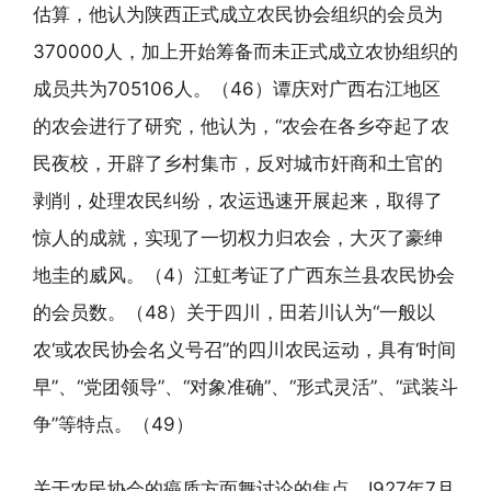
估算，他认为陕西正式成立农民协会组织的会员为
370000人，加上开始筹备而未正式成立农协组织的
成员共为705106人。（46）谭庆对广西右江地区
的农会进行了研究，他认为，“农会在各乡夺起了农
民夜校，开辟了乡村集市，反对城市奸商和土官的
剥削，处理农民纠纷，农运迅速开展起来，取得了
惊人的成就，实现了一切权力归农会，大灭了豪绅
地圭的威风。（4）江虹考证了广西东兰县农民协会
的会员数。（48）关于四川，田若川认为“一般以
农‘或农民协会名义号召”的四川农民运动，具有‘时间
早”、“党团领导”、“对象准确”、“形式灵活”、“武装斗
争”等特点。（49）
关于农民协会的癌质方面舞讨论的焦点。I927年7月