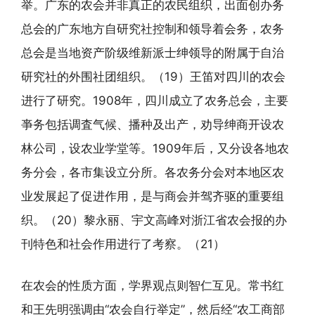
举。广东的农会并非真正的农民组织，出面创办务
总会的广东地方自研究社控制和领导着会务，农务
总会是当地资产阶级维新派士绅领导的附属于自治
研究社的外围社团组织。（19）王笛对四川的农会
进行了研究。1908年，四川成立了农务总会，主要
亊务包括调査气候、播种及出产，劝导绅商开设农
林公司，设农业学堂等。1909年后，又分设各地农
务分会，各市集设立分所。各农务分会对本地区农
业发展起了促进作用，是与商会并驾齐驱的重要组
织。（20）黎永丽、宇文高峰对浙江省农会报的办
刊特色和社会作用进行了考察。（21）
在农会的性质方面，学界观点则智仁互见。常书红
和王先明强调由“农会自行举定”，然后经“农工商部