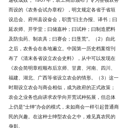
递收成效”。1907年，农工商部颁布了专为整顿农务
而设的《农务会试办章程》，明文规定各省于省垣
设总会、府州县设奋会，职责“曰主办报、译书；曰
延农师、开学堂；曰储嘉种；曰试种；曰制造肥料
及防虫药、制农具；曰赛会；曰垦荒”。（2）自此
之后，农务会在各地遍立。中国第一历史档案馆刊
布了《清末各省设立农会史料》，从中可以发现在
《农会简明章程顺布后京师、甘肃、河南、四川、
福建、湖北、广西等省设立农会的情形。（3）这一
时期设立农会与商会相似，成为政府的正式政策；
农会之业务也由讲求农学向开荒试种拓展，但总体
上仍是“士绅”办会的模式，未如商会一样引起普通商
民的兴趣。在这种士绅型农会之中，难见真农民的
身影。