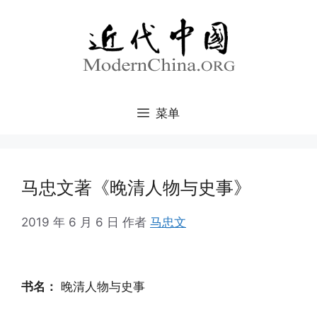
跳
至
内
容
菜单
马忠文著《晚清人物与史事》
2019 年 6 月 6 日
作者
马忠文
书名：
晚清人物与史事