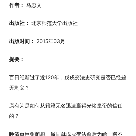
作者：
马忠文
出版社：
北京师范大学出版社
出版时间：
2015年03月
提要：
百日维新过了近120年，戊戌变法史研究是否已经题
无剩义？
康有为是如何从籍籍无名迅速赢得光绪皇帝的信任
的？
晚清重臣张荫桓、翁同龢戊戌变法前后为啥一蹶不