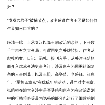
振？
“戊戌六君子”被捕节点，政变后逃亡者王照是如何偷
生又如何自首的？
晚清一脉，上承秦汉以降王朝政治的余绪，下开数
千年未有之大变局，可谓国史之关键转折。作者从
爬梳档案、日记、函札、报刊入手，从关注张荫桓
而介入戊戌变法史事考订，涉及康有为周围错综复
杂的人事纠葛，以及王照、高燮曾、李盛铎、汪康
年、“军机四章京”在戊戌年的活动，进而对李鸿章、
张荫桓在旅大交涉中是否受贿和康有为在政治谋划
中的行贿策略等最为隐秘的部分也进行了细致的剖