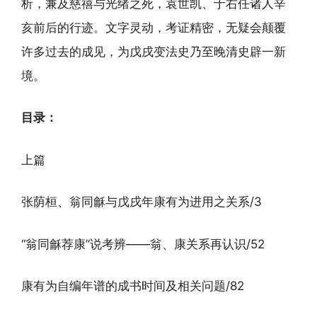
析，兼及慈禧与光绪之死，袁世凯、于右任诸人辛
亥前后的行迹。文字灵动，考证精密，无疑会颠覆
许多过去的成见，为戊戌变法史乃至晚清史辟一新
境。
目录：
上篇
张荫桓、翁同龢与戊戌年康有为进用之关系/3
“翁同龢荐康”说考辨——翁、康关系再认识/52
康有为自编年谱的成书时间及相关问题/82