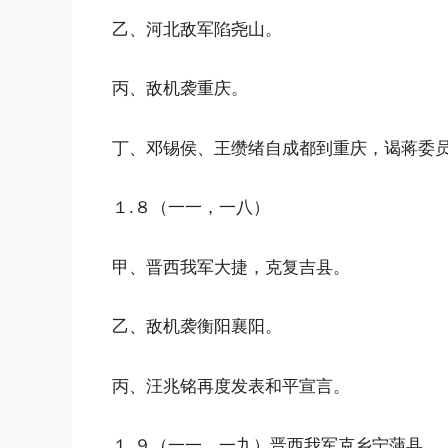
乙、河北敌军陷尧山。
丙、敌机袭重庆。
丁、邓锡侯、王缵绪自成都到重庆，谒蒋委
１.８（一一，一八）
甲、晋西我军大捷，克复吉县。
乙、敌机袭衡阳襄阳。
丙、汪兆铭再度发表和平宣言。
１.９（一一，一九）晋西我军克乡宁蒲县。