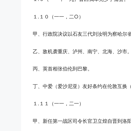
１.１０（一一，二○）
甲、行政院决议以石友三代刘汝明为察哈尔
乙、敌机袭重庆、泸州、南宁、北海、沙市
丙、英首相张伯伦到巴黎。
丁、中爱（爱沙尼亚）友好条约在伦敦互换（
１.１１（一一，二一）
甲、新任第一战区司令长官卫立煌自晋到洛