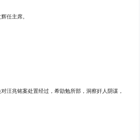
文辉任主席。
央对汪兆铭案处置经过，希勖勉所部，洞察奸人阴谋，
。