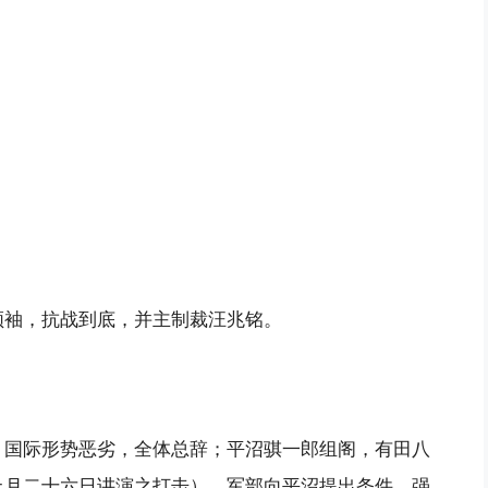
领袖，抗战到底，并主制裁汪兆铭。
，国际形势恶劣，全体总辞；平沼骐一郎组阁，有田八
上月二十六日讲演之打击）。军部向平沼提出条件，强