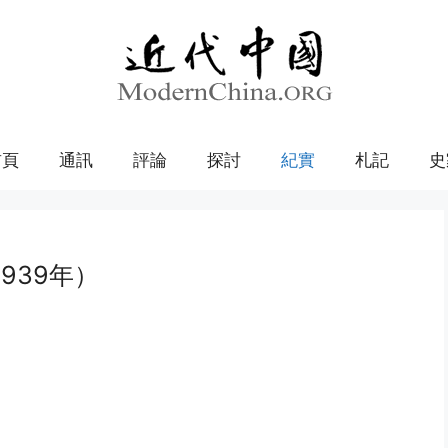
首頁
通訊
評論
探討
紀實
札記
史
939年）