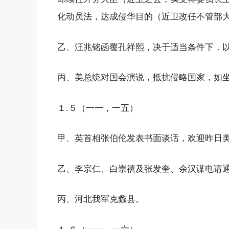
化动员法，达成侵华目的（近卫改任不管部
乙、汪兆铭函覆孔祥熙，决于适当条件下，
丙、美总统对国会演说，抵抗侵略国家，如
１.５（一一，一五）
甲、英首相张伯伦发表书面谈话，欢迎昨日
乙、李宗仁、白崇禧及张发奎、余汉谋电请
丙、河北我军克蠡县。