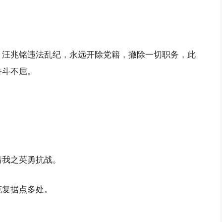
，汪兆铭违法乱纪，永远开除党籍，撤除一切职务，此
奋斗不屈。
情我之英勇抗战。
克复据点多处。