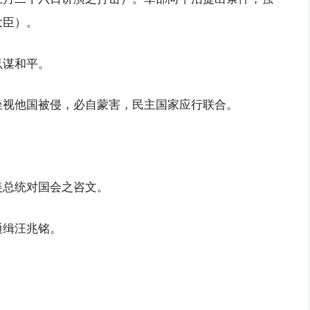
大臣）。
以谋和平。
坐视他国被侵，必自蒙害，民主国家应行联合。
美总统对国会之咨文。
通缉汪兆铭。