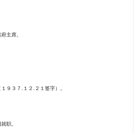
省府主席。
。
１９３７.１２.２１签字）。
阳就职。