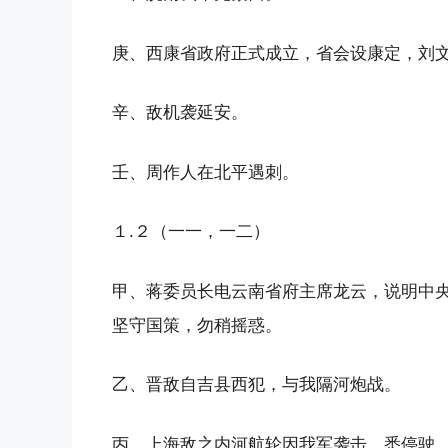
庚、西康省政府正式成立，省会设康定，刘
辛、敌机袭延安。
壬、周作人在北平遇刺。
１.２（一一，一二）
甲、蒋委员长电云南省府主席龙云，说明中
坚守国策，勿稍摇惑。
乙、晋敌自吉县西犯，与我隔河炮战。
丙、上海敌之内河航轮因我军袭击，悉停驶