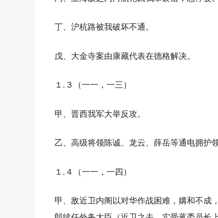
丁、沪杭路被我破坏不通。
戊、大金寺案由康藏代表在德格解决。
１.３（一一，一三）
甲、晋西我军大举反攻。
乙、高级将领陈诚、龙云、薛岳等通电拥护
１.４（一一，一四）
甲、敌近卫内阁以对华作战困难，媾和不成
郎续任外务大臣（近卫之去，实受蒋委员长