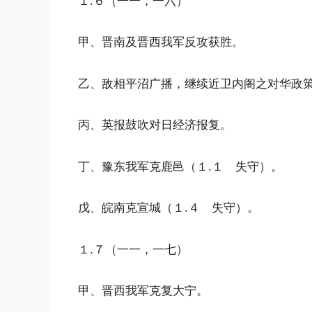
１.６（一一，一六）
甲、晋南及晋西我军反攻获胜。
乙、敌相平沼广播，继续近卫内阁之对华政
丙、英报鼓吹对日经济报复。
丁、豫东我军克鹿邑（１.１ 失守）。
戊、皖南克宣城（１.４ 失守）。
１.７（一一，一七）
甲、晋西我军克复大宁。