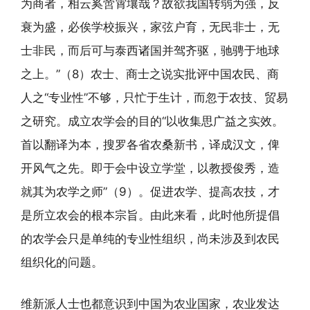
为商者，相云奚啻霄壤哉？故欲我国转弱为强，反
衰为盛，必俟学校振兴，家弦户育，无民非士，无
士非民，而后可与泰西诸国并驾齐驱，驰骋于地球
之上。”（8）农士、商士之说实批评中国农民、商
人之“专业性”不够，只忙于生计，而忽于农技、贸易
之研究。成立农学会的目的“以收集思广益之实效。
首以翻译为本，搜罗各省农桑新书，译成汉文，俾
开风气之先。即于会中设立学堂，以教授俊秀，造
就其为农学之师”（9）。促进农学、提高农技，才
是所立农会的根本宗旨。由此来看，此时他所提倡
的农学会只是单纯的专业性组织，尚未涉及到农民
组织化的问题。
维新派人士也都意识到中国为农业国家，农业发达