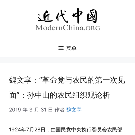
跳
至
内
容
菜单
魏文享：“革命党与农民的第一次见
面”：孙中山的农民组织观论析
2019 年 3 月 31 日
作者
魏文享
1924年7月28日，由国民党中央执行委员会农民部