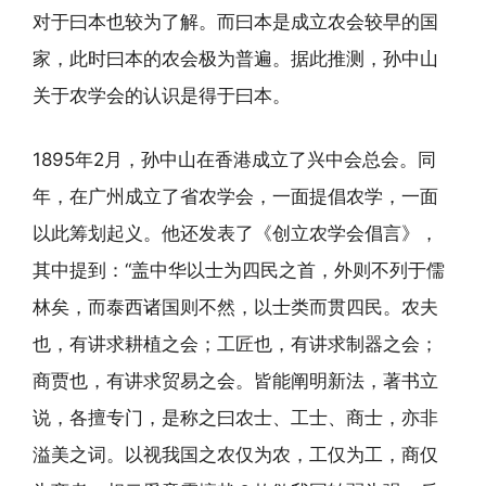
对于曰本也较为了解。而曰本是成立农会较早的国
家，此时曰本的农会极为普遍。据此推测，孙中山
关于农学会的认识是得于曰本。
1895年2月，孙中山在香港成立了兴中会总会。同
年，在广州成立了省农学会，一面提倡农学，一面
以此筹划起义。他还发表了《创立农学会倡言》，
其中提到：“盖中华以士为四民之首，外则不列于儒
林矣，而泰西诸国则不然，以士类而贯四民。农夫
也，有讲求耕植之会；工匠也，有讲求制器之会；
商贾也，有讲求贸易之会。皆能阐明新法，著书立
说，各擅专门，是称之曰农士、工士、商士，亦非
溢美之词。以视我国之农仅为农，工仅为工，商仅