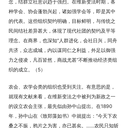
念，结群立社意识趋于强烈。在维新变法时期，各
种学会、协会蓬勃兴起，诸如强学会等，即是其中
的代表。这些组织契约明确，目标鲜明，与传统之
民间结社差异甚大，体现了现代社团的契约及平等
理念。在商界，也深知“人群进化，会社日兴，同舟
共济，众志成城，内以谋同仁之利益，外足以御强
力之侵凌，凡百皆然，商战尤甚”不断推动经济类组
织的成立。（5）
农会、农学会类的组织也受到关注。有意思的是，
就现有文献来看，在维新变法之中被列为新政之一
的设立农会主张，最先似由孙中山提出。在1890
年，孙中山在《致郑藻如书》中就提出：“今天下农
桑之不振，鸦片之为害，亦已甚矣。……农民只知斩