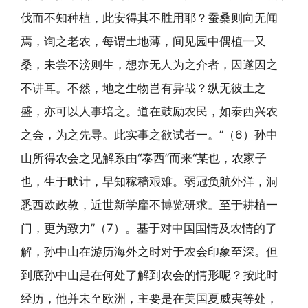
伐而不知种植，此安得其不胜用耶？蚕桑则向无闻
焉，询之老农，每谓土地薄，间见园中偶植一又
桑，未尝不滂则生，想亦无人为之介者，因遂因之
不讲耳。不然，地之生物岂有异哉？纵无彼土之
盛，亦可以人事培之。道在鼓励农民，如泰西兴农
之会，为之先导。此实事之欲试者一。”（6）孙中
山所得农会之见解系由“泰西”而来“某也，农家子
也，生于畎计，早知稼穑艰难。弱冠负航外洋，洞
悉西欧政教，近世新学靡不博览研求。至于耕植一
门，更为致力”（7）。基于对中国国情及农情的了
解，孙中山在游历海外之时对于农会印象至深。但
到底孙中山是在何处了解到农会的情形呢？按此时
经历，他并未至欧洲，主要是在美国夏威夷等处，