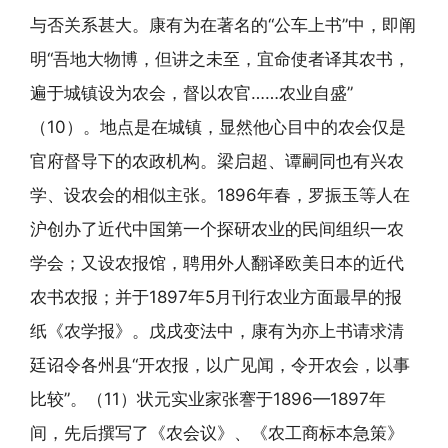
与否关系甚大。康有为在著名的“公车上书”中，即阐
明“吾地大物博，但讲之未至，宜命使者译其农书，
遍于城镇设为农会，督以农官……农业自盛”
（10）。地点是在城镇，显然他心目中的农会仅是
官府督导下的农政机构。梁启超、谭嗣同也有兴农
学、设农会的相似主张。1896年春，罗振玉等人在
沪创办了近代中国第一个探研农业的民间组织一农
学会；又设农报馆，聘用外人翻译欧美日本的近代
农书农报；并于1897年5月刊行农业方面最早的报
纸《农学报》。戊戌变法中，康有为亦上书请求清
廷诏令各州县“开农报，以广见闻，令开农会，以事
比较”。（11）状元实业家张謇于1896—1897年
间，先后撰写了《农会议》、《农工商标本急策》