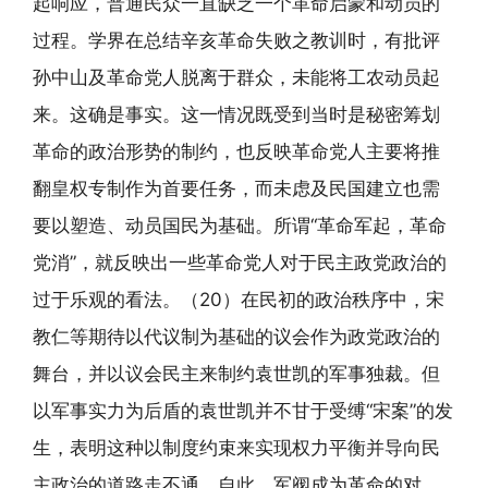
起响应，普通民众一直缺乏一个革命启蒙和动员的
过程。学界在总结辛亥革命失败之教训时，有批评
孙中山及革命党人脱离于群众，未能将工农动员起
来。这确是事实。这一情况既受到当时是秘密筹划
革命的政治形势的制约，也反映革命党人主要将推
翻皇权专制作为首要任务，而未虑及民国建立也需
要以塑造、动员国民为基础。所谓“革命军起，革命
党消”，就反映出一些革命党人对于民主政党政治的
过于乐观的看法。（20）在民初的政治秩序中，宋
教仁等期待以代议制为基础的议会作为政党政治的
舞台，并以议会民主来制约袁世凯的军事独裁。但
以军事实力为后盾的袁世凯并不甘于受缚“宋案”的发
生，表明这种以制度约束来实现权力平衡并导向民
主政治的道路走不通。自此，军阀成为革命的对