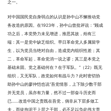
之一。
对中国国民党自身弱点的认识是孙中山不懈推动党
务改造的原因。在1923年，孙中山曾批评说：“顾成
功之后，本党势力未见增进，推思其故，殆有三
端：其一是党中缺乏组织。早日革命党人多属留学
生，以为党员当绝对自由，造成党内组织性差；其
二，革命军起，革命党消一说之谬；其三是本党之
基础未固。党之基础何在？在于军队。”（22）既无
组织，又无军队，政党如何有战斗力？此时密切协
助孙中山的廖仲恺也说“吾党情形，上下除少数干部
并无党员，虽亦有力量，然不过一部奋斗历史而
已……改造中国之责既在吾党，倘非从下层多做工
夫，而徒拘泥于上层之干部，必不足以负此伟大责