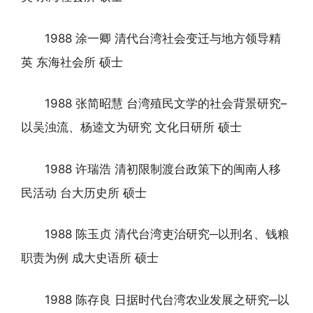
1988 涂一卿 清代台湾社会变迁与地方领导精
英 东海社会所 硕士
1988 张简昭慧 台湾殖民文学的社会背景研究–
以吴浊流、杨逵文为研究 文化日研所 硕士
1988 许瑞浩 清初限制渡台政策下的闽南人移
民活动 台大历史所 硕士
1988 陈玉贞 清代台湾吏治研究─以刑名、钱粮
职责为例 成大史语所 硕士
1988 陈存良 日据时代台湾农业发展之研究─以