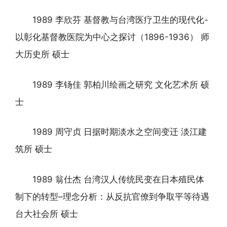
1989 李欣芬 基督教与台湾医疗卫生的现代化-
以彰化基督教医院为中心之探讨（1896-1936） 师
大历史所 硕士
1989 李钖佳 郭柏川绘画之研究 文化艺术所 硕
士
1989 周守贞 日据时期淡水之空间变迁 淡江建
筑所 硕士
1989 翁仕杰 台湾汉人传统民变在日本殖民体
制下的转型–理念分析：从反抗官僚到争取平等待遇
台大社会所 硕士