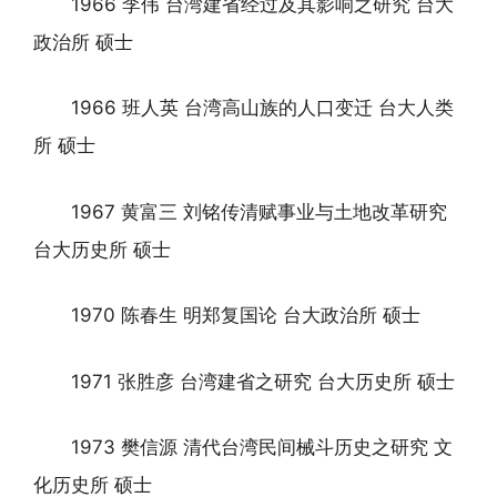
1966 李伟 台湾建省经过及其影响之研究 台大
政治所 硕士
1966 班人英 台湾高山族的人口变迁 台大人类
所 硕士
1967 黄富三 刘铭传清赋事业与土地改革研究
台大历史所 硕士
1970 陈春生 明郑复国论 台大政治所 硕士
1971 张胜彦 台湾建省之研究 台大历史所 硕士
1973 樊信源 清代台湾民间械斗历史之研究 文
化历史所 硕士