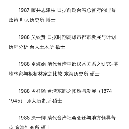
1987 藤井志津枝 日据前期台湾总督府的理蕃
政策 师大历史所 博士
1988 吴钦贤 日据时期高雄市都市发展与计划
历程分析 台大土木所 硕士
1988 卓淑娟 清代台湾中部汉番关系之研究–雾
峰林家与板桥林家之比较 东海历史所 硕士
1988 孟祥瀚 台湾东部之拓垦与发展（1874-
1945） 师大历史所 硕士
1988 涂一卿 清代台湾社会变迁与地方领导菁
英 东海社会所 硕士