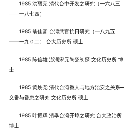
1985 洪丽完 清代台中开发之研究（一六八三
——一八七四）
1985 翁佳音 台湾武官抗日研究（一八九五
——一九０二） 台大历史所 硕士
1985 陈信雄 澎湖宋元陶瓷初探 文化历史所 博
士
1985 黄焕尧 清代台湾番人与地方治安之关系─
义番与番患之研究 文化历史所 硕士
1985 叶振辉 清季台湾开埠之研究 台大政治所
博士