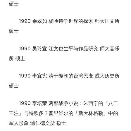
硕士
1990 余翠如 杨唤诗学世界的探索 师大国文所
硕士
1990 吴玲宜 江文也生平与作品研究 师大音乐
所 硕士
1990 李宜宪 清干隆朝的台湾民变 成大历史所
硕士
1990 李培荣 两部战争小说：朱西宁的「八二
三注」与特欧多？普里维尔的「斯大林格勒」中的
军人形象 辅仁德文所 硕士