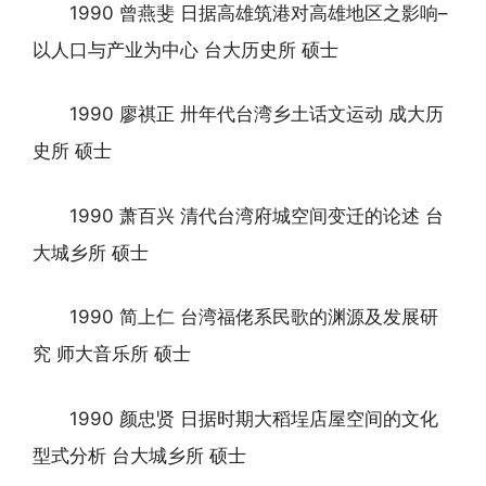
1990 曾燕斐 日据高雄筑港对高雄地区之影响–
以人口与产业为中心 台大历史所 硕士
1990 廖祺正 卅年代台湾乡土话文运动 成大历
史所 硕士
1990 萧百兴 清代台湾府城空间变迁的论述 台
大城乡所 硕士
1990 简上仁 台湾福佬系民歌的渊源及发展研
究 师大音乐所 硕士
1990 颜忠贤 日据时期大稻埕店屋空间的文化
型式分析 台大城乡所 硕士