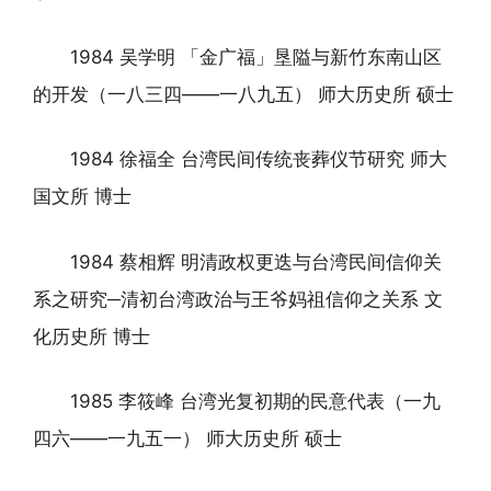
1984 吴学明 「金广福」垦隘与新竹东南山区
的开发（一八三四——一八九五） 师大历史所 硕士
1984 徐福全 台湾民间传统丧葬仪节研究 师大
国文所 博士
1984 蔡相辉 明清政权更迭与台湾民间信仰关
系之研究─清初台湾政治与王爷妈祖信仰之关系 文
化历史所 博士
1985 李筱峰 台湾光复初期的民意代表（一九
四六——一九五一） 师大历史所 硕士