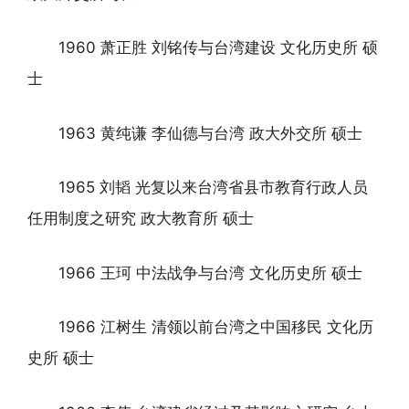
1960 萧正胜 刘铭传与台湾建设 文化历史所 硕
士
1963 黄纯谦 李仙德与台湾 政大外交所 硕士
1965 刘韬 光复以来台湾省县市教育行政人员
任用制度之研究 政大教育所 硕士
1966 王珂 中法战争与台湾 文化历史所 硕士
1966 江树生 清领以前台湾之中国移民 文化历
史所 硕士