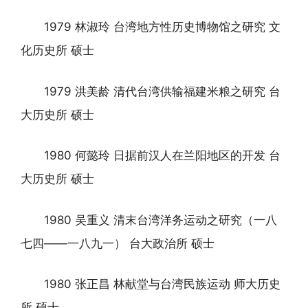
1979 林淑玲 台湾地方性历史博物馆之研究 文
化历史所 硕士
1979 洪美龄 清代台湾供输福建米粮之研究 台
大历史所 硕士
1980 何懿玲 日据前汉人在兰阳地区的开发 台
大历史所 硕士
1980 吴重义 清末台湾洋务运动之研究（一八
七四——一八九一） 台大政治所 硕士
1980 张正昌 林献堂与台湾民族运动 师大历史
所 硕士