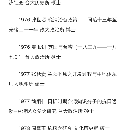
济社会 台大历史所 硕士
1976 张世贤 晚清治台政策——同治十三年至
光绪二十一年 政大政治所 博士
1976 黄顺进 英国与台湾（一八三九——一八
七０） 台大政治所 硕士
1977 张秋贵 兰阳平原之开发过程与中地体系
师大地理所 硕士
1977 简炯仁 日据时期台湾知识分子的抗日运
动─台湾民众党之研究 台大政治所 硕士
1978 周雪玉 施琅之研究 文化历史所 硕士