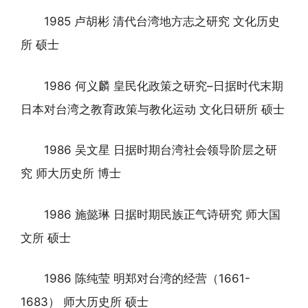
1985 卢胡彬 清代台湾地方志之研究 文化历史
所 硕士
1986 何义麟 皇民化政策之研究–日据时代末期
日本对台湾之教育政策与教化运动 文化日研所 硕士
1986 吴文星 日据时期台湾社会领导阶层之研
究 师大历史所 博士
1986 施懿琳 日据时期民族正气诗研究 师大国
文所 硕士
1986 陈纯莹 明郑对台湾的经营（1661-
1683） 师大历史所 硕士