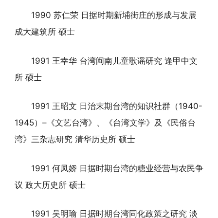
1990 苏仁荣 日据时期新埔街庄的形成与发展
成大建筑所 硕士
1991 王幸华 台湾闽南儿童歌谣研究 逢甲中文
所 硕士
1991 王昭文 日治末期台湾的知识社群（1940-
1945）–《文艺台湾》、《台湾文学》及《民俗台
湾》三杂志研究 清华历史所 硕士
1991 何凤娇 日据时期台湾的糖业经营与农民争
议 政大历史所 硕士
1991 吴明瑜 日据时期台湾同化政策之研究 淡