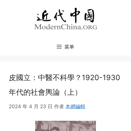
跳
至
内
容
菜单
皮國立：中醫不科學？1920-1930
年代的社會輿論（上）
2024 年 4 月 23 日
作者
本網編輯