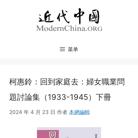
跳
至
内
容
菜单
柯惠鈴：回到家庭去：婦女職業問
題討論集（1933-1945）下冊
2024 年 4 月 23 日
作者
本網編輯