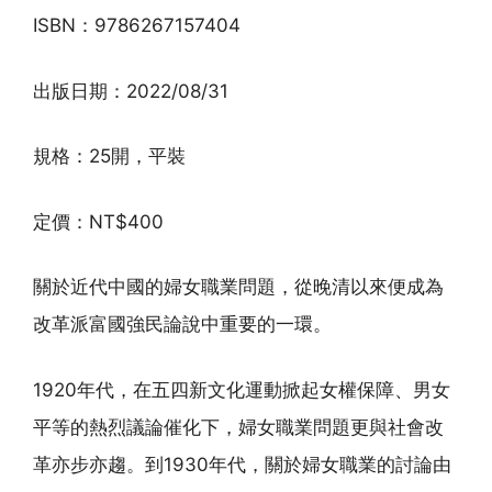
ISBN：9786267157404
出版日期：2022/08/31
規格：25開，平裝
定價：NT$400
關於近代中國的婦女職業問題，從晚清以來便成為
改革派富國強民論說中重要的一環。
1920年代，在五四新文化運動掀起女權保障、男女
平等的熱烈議論催化下，婦女職業問題更與社會改
革亦步亦趨。到1930年代，關於婦女職業的討論由