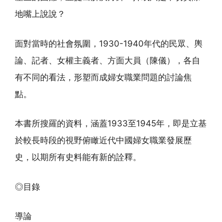
地嘴上說說？
面對當時的社會氛圍，1930-1940年代的民眾、輿
論、記者、女權主義者、方面大員（陳儀），各自
有不同的看法，形塑而成婦女職業問題的討論焦
點。
本書所搜羅的資料，涵蓋1933至1945年，即是立基
於較長時段的視野俯瞰近代中國婦女職業發展歷
史，以期所有史料能有新的詮釋。
◎目錄
導論