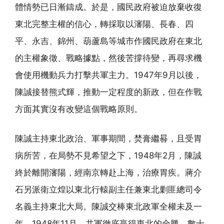
體情勢已日漸鑄成。於是，國民政府被迫放棄收復
東北完整主權的信心，轉採取以瀋陽、長春、四
平、永吉、錦州、葫蘆島等城市作國民政府在東北
的主權象徵、戰略據點，然後苦撐待變，再尋求機
會使用機動兵力打擊共軍主力。1947年9月以後，
陳誠接替熊式輝，推動一定程度的新政，但在作戰
方面其實沒有改變這個戰略原則。
陳誠主持東北政治、軍事期間，焚膏繼晷，且受胃
病所苦，在局勢不見希望之下，1948年2月，陳誠
終於離開瀋陽，經南京轉赴上海，治療胃疾。蔣介
石另派衛立煌以東北行轅副主任兼東北剿匪總司令
名義主持東北大局。陳誠交棒東北政軍全權未及一
年，1948年11月，共軍徹底贏得東北的全勝。數十