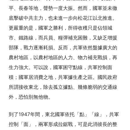
平、長春等地，聲勢一度大振。然而，國軍並未徹
底擊破中共主力，也未進一步向松花江以北推進。
更嚴重的是，國軍之勝利，所得收穫只是佔領城
市、鐵路線，而兵員、糧彈補充困難，又缺乏增援
部隊，戰力逐漸耗損。反而，共軍依然盤據廣大的
農村地區，以農村地區的人力、物力補充戰損，再
生力強大。可以說，國軍困守點線，共軍控制面
積；國軍居消費之地，共軍據生產之區。國民政府
所謂接收東北，除去孤立據點、幾條脆弱的交通線
外，恐怕別無他物。
到了1947年間，東北國軍依托「點」「線」，共軍
控制「面」，兩軍形成拉鋸戰，可是此消彼長的整