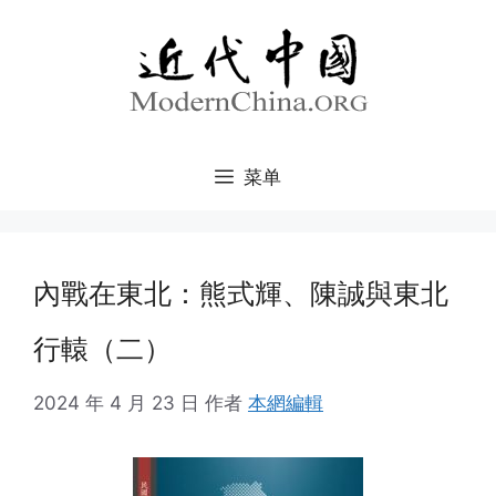
跳
至
内
容
菜单
內戰在東北：熊式輝、陳誠與東北
行轅（二）
2024 年 4 月 23 日
作者
本網編輯