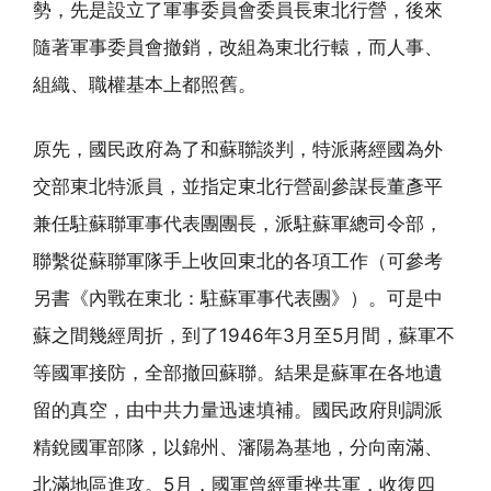
勢，先是設立了軍事委員會委員長東北行營，後來
隨著軍事委員會撤銷，改組為東北行轅，而人事、
組織、職權基本上都照舊。
原先，國民政府為了和蘇聯談判，特派蔣經國為外
交部東北特派員，並指定東北行營副參謀長董彥平
兼任駐蘇聯軍事代表團團長，派駐蘇軍總司令部，
聯繫從蘇聯軍隊手上收回東北的各項工作（可參考
另書《內戰在東北：駐蘇軍事代表團》）。可是中
蘇之間幾經周折，到了1946年3月至5月間，蘇軍不
等國軍接防，全部撤回蘇聯。結果是蘇軍在各地遺
留的真空，由中共力量迅速填補。國民政府則調派
精銳國軍部隊，以錦州、瀋陽為基地，分向南滿、
北滿地區進攻。5月，國軍曾經重挫共軍，收復四