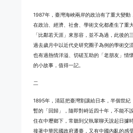
1987年，臺灣海峽兩岸的政治有了重大變
在政治、經濟、社會、學術文化都產生了重大影
「比鄰若天涯」來形容，並不為過，此後的
過去歲月中以近代史研究圈子為例的學術交
也有過熱情洋溢、切磋互助的「老朋友」情
的小故事，值得一記。
二
1895年，清廷把臺灣割讓給日本，半個世
暫的「回歸」，隨即對峙近四十年，不能不
住在中壢鄉下，常聽到父執輩聊天說起日據
接著中華民國政府遷臺，又有中國內亂的感