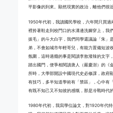
平影像的到來。顯然現實的政治，離他們很
1950年代初，我讀國民學校，六年間只買
裡拎著鞋走到校門口的水溝邊洗腳穿上，我
拔毛」的斗大白字，我們同學還議論「朱」是
弟，不會如城市年輕哥兒，有能力置備短波
氛圍，這時過癮的事是閱讀李敖潑辣的文字
踏出國門，便爭相閱讀唐人（嚴慶澍）的《金
所時，大學部開設中國現代史必修課，政府
有技巧，多半知道學術有「禁區」，心中有
有既不知己又不知彼的感慨，那是冷戰時代
1980年代初，我寫學位論文，對1920年