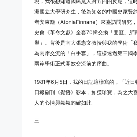
現，我很想知道國民黨人對五四的反應，這
洲國立大學研究生，後為知名的中國史家費約翰（
者安東籬（AtoniaFinnane）來臺訪
史會《革命文獻》全套70輯交換「匪區」所藏
舉」。背後是南大張憲文教授與我的學術「
為兩岸交流的「白手套」，這樣透過第三國
兩岸學術正式開放交流前的序曲。
1981年6月5日，我的日記這樣寫的，「
日報副刊《覺悟》影本，如獲珍寶，為之大
人的心情與氣氛的確如此。
三