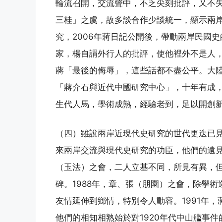
輪流召開，交流聲中，不乏尖刻批評，又不
三桂」之虞，故多談合作少談統一，顯示兩
究，2006年蔣日記公開後，帶動兩岸民國
家，楊自謂外行人的批評，使他裡外不是人
蔣「最後的侮辱」，這些話都不盡公平。大陸
「蔣介石與近代中國研究中心」，十年有成
生代人馬，學術成熟，經驗老到，足以開創
（四）雖說兩岸近現代史研究的世代更迭已
來兩岸交流與現代史研究的功臣，他們的遠見
（玉法）之會，二人立基不同，所見有異，
碑。1988年，章、張（朋園）之會，除學
友情延伸到鄉情，特別令人動容。1991年
他們的相知相熟始於對1920年代中山艦事