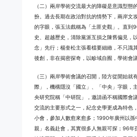
（二）兩岸學術交流最大的障礙是意識型態
扮。過去長期在政治對抗的情勢下，兩岸文
的字眼，張玉法戲稱為「土匪史觀」。直到9
史、超越歷史，清除黨派互損之陳舊偏見，
念」先行；楊奎松主張看檔要細緻，不只識
後創，非在揭密探奇，以畛域自囿，學術會
（三）兩岸學術會議的召開，陸方從開始就
際」，機構隱沒「國立」、「中央」字眼，
央研究院稱「中研院」，邀請函不稱國際會議
交流的主要形式之一，紀念史學更成為特色，
小會，參加人數愈來愈多；1990年廣州以
親」名義赴會，其實很多人無親可探；96年