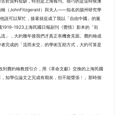
時苦於資料短缺，特別是上海報刊。很巧的是這時候澳
JohnFitzgerald）與夫人——知名的揚州研究學
問研究，他說可以幫忙，接著就促成了我以「自由中國」的黨
1919-1923上海民國日報副刊《覺悟》影本的「壯
私流」，大約幾年後我們才真正有機會見面。費約翰成
學者完成的「流而未交」的學術互助方式，大約可算是
近日收到費約翰教授引介，用《革命文獻》交換的上海民國
喜，知學位論文之完成有期矣，但不能聲張﹗」那時個