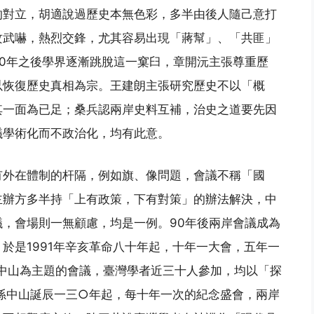
的對立，胡適說過歷史本無色彩，多半由後人隨己意打
攻武嚇，熱烈交鋒，尤其容易出現「蔣幫」、「共匪」
0年之後學界逐漸跳脫這一窠臼，章開沅主張尊重歷
以恢復歷史真相為宗。王建朗主張研究歷史不以「概
其一面為已足；桑兵認兩岸史料互補，治史之道要先因
議學術化而不政治化，均有此意。
有外在體制的杆隔，例如旗、像問題，會議不稱「國
主辦方多半持「上有政策，下有對策」的辦法解決，中
，會場則一無顧慮，均是一例。90年後兩岸會議成為
於是1991年辛亥革命八十年起，十年一大會，五年一
孫中山為主題的會議，臺灣學者近三十人參加，均以「探
孫中山誕辰一三○年起，每十年一次的紀念盛會，兩岸