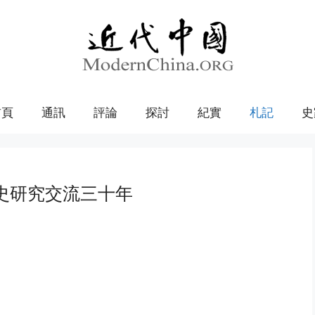
首頁
通訊
評論
探討
紀實
札記
史
史研究交流三十年