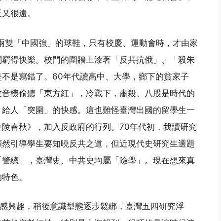
近又很遠。
過兩雙「中國強」的球鞋，只有校慶、運動會時，才由家
們窮得快樂。校門的圍牆上漆著「反共抗俄」、「殺朱
不是寫錯了。60年代讀高中、大學，鄉下的貧家子
收音機偷聽「東方紅」，冷戰下，肅殺、八股是時代的
，給人「突圍」的快感。這也難怪臺灣出國的留學生一
陵春秋》，加入反政府的行列。70年代初，我讀研究
顯然引導學生要知曉反共之道，但近現代史研究生選題
「警總」，臺灣史、中共史均屬「險學」。現在想來真
的特色。
代特感興趣，稍後意識型態逐步鬆綁，臺灣五四研究浮