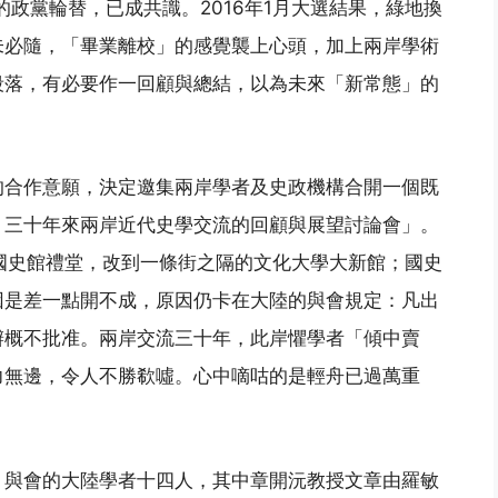
的政黨輪替，已成共識。2016年1月大選結果，綠地換
未必隨，「畢業離校」的感覺襲上心頭，加上兩岸學術
段落，有必要作一回顧與總結，以為未來「新常態」的
的合作意願，決定邀集兩岸學者及史政機構合開一個既
：三十年來兩岸近代史學交流的回顧與展望討論會」。
點由國史館禮堂，改到一條街之隔的文化大學大新館；國史
因是差一點開不成，原因仍卡在大陸的與會規定：凡出
辦概不批准。兩岸交流三十年，此岸懼學者「傾中賣
力無邊，令人不勝欷噓。心中嘀咕的是輕舟已過萬重
，與會的大陸學者十四人，其中章開沅教授文章由羅敏