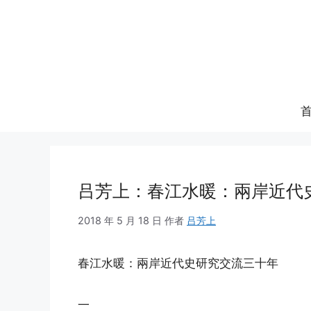
跳
至
内
容
吕芳上：春江水暖：兩岸近代
2018 年 5 月 18 日
作者
吕芳上
春江水暖：兩岸近代史研究交流三十年
一