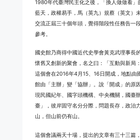
1980年代臺灣民主化之後，「換人做做看」
藍天，政權易手，馬（英九）規蔡（英文）
交流正屆三十個年頭，覺得階段性任務告一
參考。
國史館乃商得中國近代史學會黃克武理事長
懷舊又創新的聚會，名之曰：「互動與新局
這個會在2016年4月15、16日開成，地
館由「主辦」變「協辦」。說「開成」的原
現民國紀年、國字頭機構、中央機關，國臺
臺」，彼岸固守名分分際，問題長存，政治
山，但山前仍有山。
這個會議兩天十場，提出的文章有三十三篇