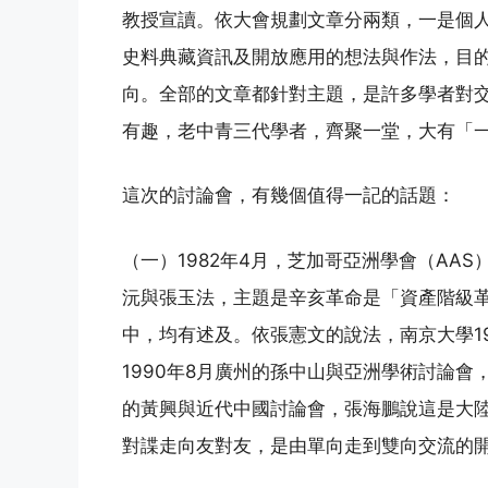
教授宣讀。依大會規劃文章分兩類，一是個
史料典藏資訊及開放應用的想法與作法，目
向。全部的文章都針對主題，是許多學者對
有趣，老中青三代學者，齊聚一堂，大有「
這次的討論會，有幾個值得一記的話題：
（一）1982年4月，芝加哥亞洲學會（AA
沅與張玉法，主題是辛亥革命是「資產階級
中，均有述及。依張憲文的說法，南京大學1
1990年8月廣州的孫中山與亞洲學術討論會
的黃興與近代中國討論會，張海鵬說這是大
對諜走向友對友，是由單向走到雙向交流的