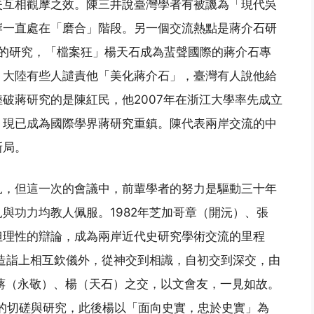
失互相觀摩之效。陳三井說臺灣學者有被譏為「現代吳
岸一直處在「磨合」階段。另一個交流熱點是蔣介石研
史的研究，「檔案狂」楊天石成為蜚聲國際的蔣介石專
，大陸有些人譴責他「美化蔣介石」，臺灣有人說他給
破蔣研究的是陳紅民，他2007年在浙江大學率先成立
，現已成為國際學界蔣研究重鎮。陳代表兩岸交流的中
新局。
見，但這一次的會議中，前輩學者的努力是驅動三十年
與功力均教人佩服。1982年芝加哥章（開沅）、張
但理性的辯論，成為兩岸近代史研究學術交流的里程
術造詣上相互欽儀外，從神交到相識，自初交到深交，由
，蔣（永敬）、楊（天石）之交，以文會友，一見如故。
件的切磋與研究，此後楊以「面向史實，忠於史實」為