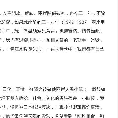
動，改革開放、解嚴、兩岸關係破冰，迄今三十年，不論
響，如果說此前的三十八年（1949-1987）兩岸用
三十年，說「歷盡劫波兄弟在」也屬實情。儘管如此，
流，我們有過卻步掙扎、互相交鋒的「老對手」經驗，
懷，「春江水暖鴨先知」，在大時代中，我們都有自己
紀「日化」臺灣，分隔之後確使兩岸人民生疏：二戰後短
說埋下雙方政治、社會、文化的幾許落差。小時候，我
時期，漫長被日本統治經驗，二戰後期盟軍轟炸臺灣，
受，他們常仰望天際的雲彩，希望看到「龍蛇相會」和