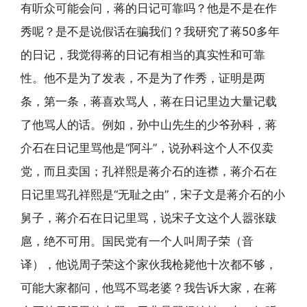
有听众可能会问，蒋的日记可靠吗？他是不是在作
秀呢？是不是说假话在骗我们？我研究了蒋50多年
的日记，我觉得蒋的日记有相当的真实性和可靠
性。他不是为了发表，不是为了作秀，证明是两
条，第一条，蒋喜欢骂人，蒋在日记里边大量记载
了他骂人的话。例如，孙中山先生的少爷孙科，蒋
介石在日记里骂他是“阿斗”，说孙科这个人不仅卖
党，而且卖国；孔祥熙是蒋介石的连襟，蒋介石在
日记里骂孔祥熙是“无耻之由”，宋子文是蒋介石的小
舅子，蒋介石在日记里骂，说宋子文这个人嚣张跋
扈，绝不可用。国民党有一个人叫周子荣（音
译），他说周子荣这个家伙我枪毙他十次都不够，
可能大家都问，他骂不骂老婆？我告诉大家，在蒋