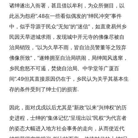
诸绅遂出入衙署，甚且借以牟利，为众所侧目，以
此丛为怨府”.48在一些看似偶发的“绅民冲突”事件
中，似乎导源于民众“无知”的“迷信”，如直隶易州乡
民因天旱进城求雨，发现城中开元寺的佛像尽被自
治局销毁，“以为久旱不雨，皆自治员警董等之毁弃
佛像所致”，“遂蜂拥至自治局哄闹，局绅闻风逃窜，
乡民愈怒不可遏，焚烧自治局、中学堂等广厦百
间”.49但其直接原因仍在于，乡民认为关乎其基本生
存的条件受到了绅士们的损害.
因此，面对戊戌以后尤其是“新政”以来“兴绅权”的历
史进程，士绅的“集体记忆”呈现出以“民权”为代言者
的姿态大幅进入地方社会事务的走向，从而使近代