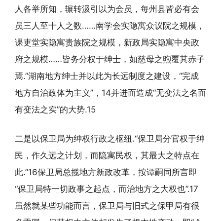
人各举所知，辗转汲引以为会员，每州县皆必有会
员三人至十人之数……南学会实隐寓众议院之规模，
课吏堂实隐寓贵族院之规模，新政局实隐寓中央政
府之规模……皆务分权于绅士，如慈母之煦覆其赤子
焉.”湖南地方绅士并以此为长远制度之建设，“完成
地方自治政体为主义”，14并进而造成“无变法之名而
有变法之实”的大势.15
二是以保卫局为绅权行政之枢纽.“保卫局分官权于绅
民，作久远之计划，而隐寓民权，其最大之特点在
此.”16保卫局总揽地方新政改革，按谭嗣同所言即
“保卫局特一切政事之起点，而治地方之大权也”.17
虽然就某些功能而言，保卫局与旧式之保甲局有很