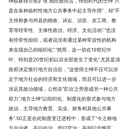
绅权获得空前扩张.相比较而言，传统时代的士绅“只
是在各种临时性地方公共事务中起主导作用”，却“不
主持和参与州县的税收、诉讼、治安、农工商、教
育等经常性、主体性政治、经济、文化活动”.“也没
有经常性组织，或者说没有通过某种常设性的机构
来实现自己的组织化”.“然而，这一切在19世纪中
叶、特别是20世纪初以后全部发生了变化”.尤其是清
政府决定推行地方自治后，“这使得士绅不仅可以涉
足于地方社会的经济和文化领域，而且可以进一步
涉足其政治领域，公然在‘官治’之旁形成另一种公共
权力”.地方士绅“以组织化、制度化的形式参与地方
政治，主导地方教育、实业、财务和其他公共事
务”.50正是在此制度变迁进程中，形成了“今之称地
方自治者，不曰自治，而曰官治；吾则曰非惟官