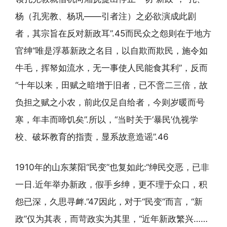
杨（孔宪教、杨巩——引者注）之必欲演成此剧
者，其宗旨在反对新政耳”.45而民众之怨则在于地方
官绅“唯是浮慕新政之名目，以自欺而欺民，施令如
牛毛，挥帑如流水，无一事使人民能食其利”，反而
“十年以来，田赋之暗增于旧者，已不啻二三倍，故
负担之赋之小农，前此仅足自给者，今则岁暖而号
寒，年丰而啼饥矣”.所以，“当时关于‘暴民’仇视学
校、破坏教育的指责，显系故意造谣”.46
1910年的山东莱阳“民变”也复如此:“绅民交恶，已非
一日.近年举办新政，假手乡绅，更不理于众口，积
怨已深，久思寻衅.”47因此，对于“民变”而言，“新
政”仅为其表，而苛政实为其里，“近年新政繁兴……