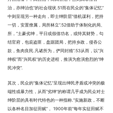
治，亦绅治也”的社会现状.51而在民众的“集体记忆”
中则呈现另一种走向，即士绅阶层“借机谋利，把持
一切，安置僚属，局所林立”.52借助于体制化的局、
所，“土豪劣绅，平日或假借功名，或恃其财势，勾
结官府，包庇盗匪，盘踞团局，把持乡政，侵吞公
款，鱼肉良民.凡诸所为，俨同封殖”.53从而，以“兴
绅权”而“兴民权”的历史进程，推演为愈演愈烈的“绅
民冲突”.
其次，民众的“集体记忆”呈现出绅民矛盾或冲突的极
端性或暴力性，从而“劣绅”的称谓几乎成为民众对士
绅阶层的具有时代特色的一种指称.“实施新政，不断
以各种名目加征田赋”， 1900年前“每年实征田赋不