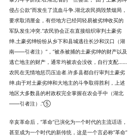
侵占公款”而发生了流血斗争.湖北农民捣毁禁烟局，
要求取消厘金，有些地方已经同轻易被劣绅收买的
军队发生冲突.“农民协会正在直接组织审判土豪劣
绅.土豪劣绅纷纷从乡下和县城逃往长沙和汉口（湖
南——引者注）”，“被杀被捕的土豪劣绅的财产以及
逃亡地主的财产，通常均被农会没收，自行支配……
农民在无情地惩罚压迫者.许多县都自行审判土豪劣
绅.由于对土豪劣绅和大地主的斗争取得胜利，上述
地区大多数县的村政权完全掌握在农会手中（湖北
——引者注）.”⑤
辛亥革命后，“革命”已演化为一个时代的主流话语，
甚至成为一个时代的新传统，这是一个言必称“革命”