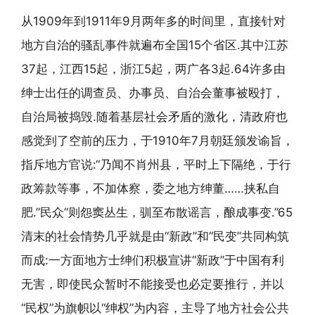
从1909年到1911年9月两年多的时间里，直接针对
地方自治的骚乱事件就遍布全国15个省区.其中江苏
37起，江西15起，浙江5起，两广各3起.64许多由
绅士出任的调查员、办事员、自治会董事被殴打，
自治局被捣毁.随着基层社会矛盾的激化，清政府也
感觉到了空前的压力，于1910年7月朝廷颁发谕旨，
指斥地方官说:“乃闻不肖州县，平时上下隔绝，于行
政筹款等事，不加体察，委之地方绅董……挟私自
肥.”民众“则怨窦丛生，驯至布散谣言，酿成事变.”65
清末的社会情势几乎就是由“新政”和“民变”共同构筑
而成:一方面地方士绅们积极宣讲“新政”于中国有利
无害，即使民众暂时不能接受也必定要推行，并以
“民权”为旗帜以“绅权”为内容，主导了地方社会公共