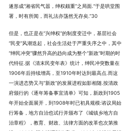
遂形成“湘省民气嚣，绅权颇重”之局面.“于是哄堂围
署，时有所闻，而礼法亦荡然无存矣.”30
但是，也正是在“兴绅权”的制度变迁中，基层社会
“民变”风潮迭起，社会生活处于严重失序之中，其中
“绅民冲突”骤然升高的趋向成为整个“新政”时期的时
代特征.据《清末民变年表》统计，绅民冲突数量在
1906年后持续增高，至1910年时达到最高点.而这
一演进态势又与“新政”的发展进程如影相随.按清政
府颁行的《逐年筹备事宜清单》可知，新政到1905
年开始全面展开，到1908年时已初具规模:谘议局始
行筹备，地方自治也试行并颁布了《城镇乡地方自
治章程》，教育、财政、法律方面的改革也次第推