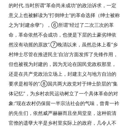
的时代.当时所谓“革命尚未成功”的政治诉求，一定
意义上也被解读为“打倒绅士”的革命选择（绅士被称
之为“封建余孽”），⑥所谓“经过了二次三次的革
命，革命依然不会成功，也便是下层的土豪劣绅依
然没有动摇的原故”.⑦晚清以来，虽然总体上看“乡
村绅士尽管在推进民主‘自治’方面发挥了先锋作用，
但也被视为封建的，因为无论在国民党政权那里，
还是在共产党政治立场上，封建主义与地方自治的
要求是相等的”.⑧国共两大政党对于绅士阶层的“集
体记忆”，为乡村农民运动树立了一个具体革命的对
象:“现在农村仍保留一半宗法社会的气味，曾青一衿
的先生们，依然威严赫赫而且坐局堂皇，这种前清
官僚的遗孽大半是乡村里实际上的政府，几令人不