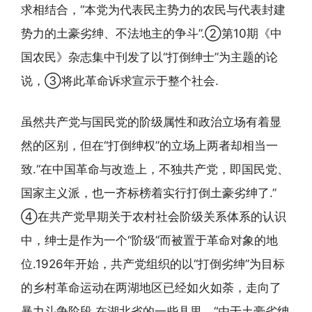
求相结合，“本党为代表民主势力的农民与代表封建
势力的土豪劣绅、不法地主的争斗”.②第10期《中
国农民》杂志集中刊发了以“打倒绅士”为主题的论
说，③将此革命诉求宣示于整个社会.
虽然共产党与国民党的阶级属性和政治立场有着显
然的区别，但在“打倒绅权”的立场上两者却相当一
致.“在中国革命与改造上，不独共产党，即国民党、
国家主义派，也一齐标榜着实行打倒土豪劣绅了.”
④在共产党早期关于农村社会阶级关系体系的认识
中，绅士是作为一个“阶级”而被置于革命对象的地
位.1926年开始，共产党组织的以“打倒劣绅”为目标
的乡村革命运动在两湖地区已经如火如荼，走向了
暴力斗争阶段.在湖北省的一些县里，“由于土豪劣绅