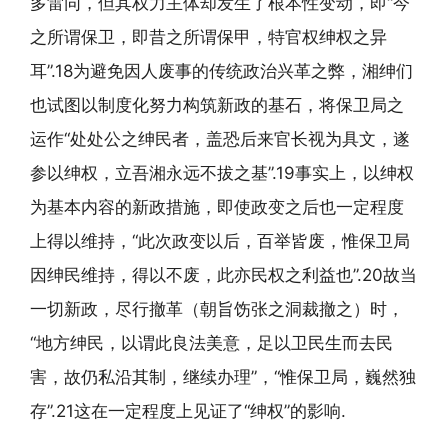
多雷同，但其权力主体却发生了根本性变动，即“今
之所谓保卫，即昔之所谓保甲，特官权绅权之异
耳”.18为避免因人废事的传统政治兴革之弊，湘绅们
也试图以制度化努力构筑新政的基石，将保卫局之
运作“处处公之绅民者，盖恐后来官长视为具文，遂
参以绅权，立吾湘永远不拔之基”.19事实上，以绅权
为基本内容的新政措施，即使政变之后也一定程度
上得以维持，“此次政变以后，百举皆废，惟保卫局
因绅民维持，得以不废，此亦民权之利益也”.20故当
一切新政，尽行撤革（朝旨饬张之洞裁撤之）时，
“地方绅民，以谓此良法美意，足以卫民生而去民
害，故仍私沿其制，继续办理”，“惟保卫局，巍然独
存”.21这在一定程度上见证了“绅权”的影响.