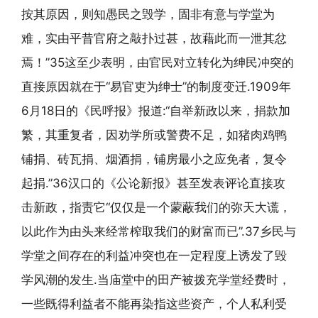
按其原因，则知愚民之毁学，固非有意与学堂为
难，实由平昔官府之敲扑过甚，故藉此而一泄其忿
焉！”35这至少表明，由官民对立转化为绅民冲突的
直接原因就在于“易官吏为绅士”的制度变迁.1909年
6月18日的《民呼报》报道:“自举新政以来，捐款加
繁，其重复者，因劝学所或警费不足，如猪肉鸡鸭
铺捐、砖瓦捐、烟酒捐，铺房最小之应免者，复令
起捐.”36汉口的《公论新报》甚至发表评论直接攻
击新政，指责它“仅仅是一个蒙蔽我们的弥天大谎，
以此作为由头来经常榨取我们的财富而已”.37乡民与
学堂之间存在的利益冲突也在一定程度上诱发了毁
学风潮的发生.当庙堂中的田产被拨充学堂经费时，
一些既得利益者不能再染指这些资产，个人私利受