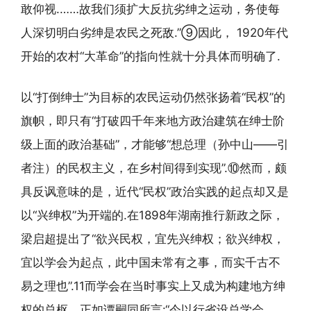
敢仰视.……故我们须扩大反抗劣绅之运动，务使每
人深切明白劣绅是农民之死敌.”⑨因此， 1920年代
开始的农村“大革命”的指向性就十分具体而明确了.
以“打倒绅士”为目标的农民运动仍然张扬着“民权”的
旗帜，即只有“打破四千年来地方政治建筑在绅士阶
级上面的政治基础”，才能够“想总理（孙中山——引
者注）的民权主义，在乡村间得到实现”.⑩然而，颇
具反讽意味的是，近代“民权”政治实践的起点却又是
以“兴绅权”为开端的.在1898年湖南推行新政之际，
梁启超提出了“欲兴民权，宜先兴绅权；欲兴绅权，
宜以学会为起点，此中国未常有之事，而实千古不
易之理也”.11而学会在当时事实上又成为构建地方绅
权的总枢，正如谭嗣同所言:“今以行省设总学会……