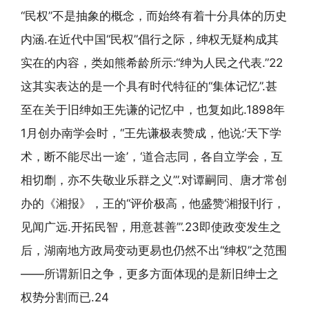
“民权”不是抽象的概念，而始终有着十分具体的历史
内涵.在近代中国“民权”倡行之际，绅权无疑构成其
实在的内容，类如熊希龄所示:“绅为人民之代表.”22
这其实表达的是一个具有时代特征的“集体记忆”.甚
至在关于旧绅如王先谦的记忆中，也复如此.1898年
1月创办南学会时，“王先谦极表赞成，他说:‘天下学
术，断不能尽出一途’，‘道合志同，各自立学会，互
相切劘，亦不失敬业乐群之义’”.对谭嗣同、唐才常创
办的《湘报》，王的“评价极高，他盛赞‘湘报刊行，
见闻广远.开拓民智，用意甚善’”.23即使政变发生之
后，湖南地方政局变动更易也仍然不出“绅权”之范围
——所谓新旧之争，更多方面体现的是新旧绅士之
权势分割而已.24