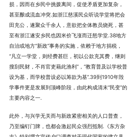
损，因而在乡民中挑拨离间，促使矛盾更加复杂，
甚至酿成流血冲突.如浙江慈溪民众听说学堂将把会
田充公，遂聚众千余人，意欲把全体教员烧死，甚
至有浙江遂安乡民也因米价飞涨而迁怒学堂.38地方
自治或地方“新政”事务的实施，依赖于地方捐税，
“凡立一学堂，则经费甚巨，初以公款充其费，继则
搜刮民财，不肖官吏藉此渔利”，“教育普及以学校普
设为基，而学校普设必以筹款为基”.39到1910年毁
学事件更是发展到顶峰阶段，由此构成清末“民变”的
主要内容之一.
此外，与兴学无关而与新政紧密相关的人口普查，
乃至编钉门牌，也都会激起民众强烈抵制.《东方杂
志》特别撰文宣传户口调查对于现代国家的建立具