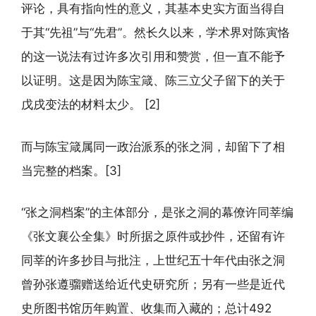
评论，具有指向性的意义，其基本史实方面当得自
于其“先祖”与“先君”。然长久以来，学术界对陈寅恪
的这一说法有过许多次引用和赞赏，但一直不能予
以证明。这是因为陈宝箴、陈三立父子留下的关于
戊戌变法的材料太少。 [2]
而与陈宝箴属同一政治派系的张之洞，却留下了相
当完整的档案。[3]
“张之洞档案”的主体部分，是张之洞的幕僚许同莘编
《张文襄公全集》时所据之原件或抄件，还留有许
同莘的许多抄目与批注，上世纪五十年代由张之洞
曾孙张遵骝赠送给近代史研究所；另有一些是近代
史所图书馆历年购置、收集而入藏的；总计492