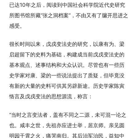
已达10年之后，阅读到中国社会科学院近代史研究
所图书馆所藏“张之洞档案”，不由又有了牖开思进之
感受。
很长时间以来，戊戌变法史的研究，以康有为、梁
启超留下的史料为基础，构建成当前戊戌变法史的
基本观点、述事结构和大众认识。尽管也有一些历
史学家对康、梁的一些说法提出了质疑，但毕竟没
有新的大量的史料可供其另辟新途。历史学家陈寅
恪言及戊戌变法的思想源流，称言：
“当时之言变法者，盖有不同之二源，未可混一论之
也。咸丰之世，先祖亦应进士举，居京师。亲见圆
明园干霄之火，痛哭南归。其后治军治民，益知中