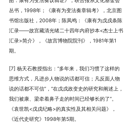
图：康有为变法奏议辑证》，联合报系文化基金会
丛书，1998年；《康有为变法奏章辑考》，北京图
书馆出版社，2008年；陈凤鸣：《康有为戊戌条陈
汇录——故宫藏清光绪二十四年内府抄本<杰士上书
汇录>简介》，《故宫博物院院刊》，1981年第1
期。
[7] 杨天石教授指出：“多年来，我们习惯了这样的
思维方式，凡进步人物说的话都可信；凡反面人物
说的话都不可信”，“在戊戌政变史的研究和阐述上，
我们被康、梁牵着鼻子走的时间已经够长的了”。
《袁世凯<戊戌纪略>的真实性及其相关问题》，
《近代史研究》1998年第5期。