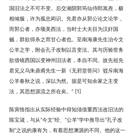
国旧法之不可不变。后交湘阴郭筠仙侍郎嵩焘，极
相倾服，许为孤忠闳识。先君亦从郭公论文论学，
而郭公者，亦颂美西法，当时士大夫目为汉奸国
贼，群欲得杀之而甘心者也。至南海康先生治今文
公羊之学，附会孔子改制以言变法。其与历验世务
欲借镜西国以变神州旧法者，本自不同。故先祖先
君见义乌朱鼎甫先生一新《无邪堂答问》驳斥南海
公羊春秋之说，深以为然。据是可知余家之主变
法，其思想源流之所在矣。” [1]
陈寅恪指出从实际经验中得知须借重西法改旧法的
陈宝箴，与从“今文”经、“公羊”学中推导出“孔子改
制”之说的康有为，有着思想渊源的不同。他的这一