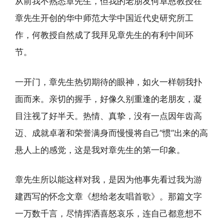
从前我不熟悉章先生，但我的老朋友何卓恩教授在
章先生开创的华中师范大学中国近代史研究所工
作，何教授自然成了我拜见章先生的有利中间环
节。
一开门，章先生热切期待的眼神，如火一样朝我扑
面而来。亲切的握手，好像久别重逢的老朋友，凝
目注视了好半天。热情、真挚，没有一点因年齿高
迈、成就卓著和荣誉满身而慢慢将自己“惯”出来的高
悬人上的感觉，这是我对章先生的第一印象。
章先生所以能这样对我，是因为他事先看过我为游
建西写的怀念文章《想给老友唱首歌》。那篇文字
一万数千言，尽情挥洒喜怒哀乐，连自己都意想不