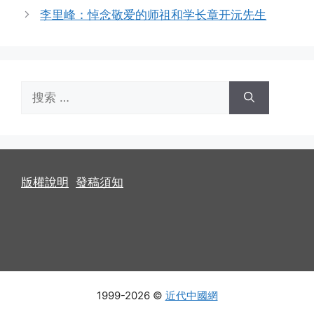
李里峰：悼念敬爱的师祖和学长章开沅先生
搜
索：
版權說明
發稿須知
1999-2026 ©
近代中國網