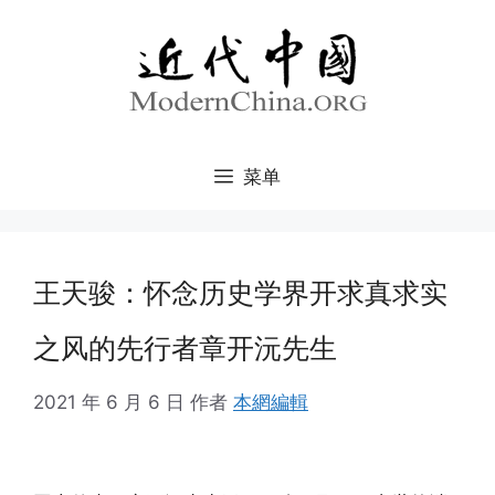
跳
至
内
容
菜单
王天骏：怀念历史学界开求真求实
之风的先行者章开沅先生
2021 年 6 月 6 日
作者
本網編輯