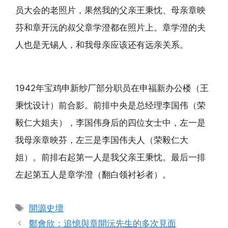
员大会的老照片，果然我的父亲王秉忱、母亲章映
芬和章开沅的叔父章学澄都在照片上。章学澄的夫
人也是无锡人，和我母亲应该还有远亲关系。
1942年宝鸡申新纱厂部分职员在申福新办公楼（王
秉忱设计）前合影。前排中央是总经理李国伟（荣
毅仁大姐夫），李国伟身后的四位女士中，左一是
我母亲章映芬，左三是李国伟夫人（荣毅仁大
姐）。前排右起第一人是我父亲王秉忱。最后一排
左起第五人是章学澄（翻白领衬衫者）。
标
開源史壇
签
鄭會欣：追憶與章開沅先生的多次見面