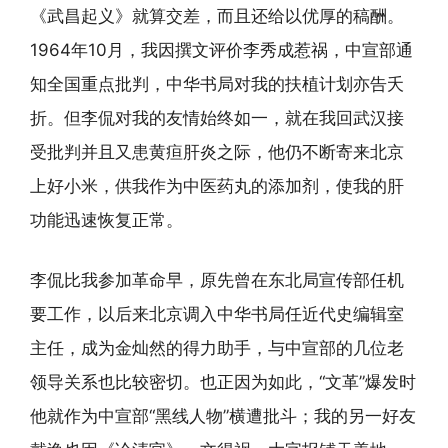
《武昌起义》就算交差，而且还给以优厚的稿酬。
1964年10月，我因撰文评价李秀成惹祸，中宣部通
知全国重点批判，中华书局对我的扶植计划亦告夭
折。但李侃对我的友情始终如一，就在我回武汉接
受批判并且又患黄疸肝炎之际，他仍不断寄来北京
上好小米，供我作为中医药丸的添加剂，使我的肝
功能迅速恢复正常。
李侃比我参加革命早，原先曾在东北局宣传部任机
要工作，以后来北京调入中华书局任近代史编辑室
主任，成为金灿然的得力助手，与中宣部的几位老
领导关系也比较密切。也正因为如此，“文革”爆发时
他就作为中宣部“黑线人物”横遭批斗；我的另一好友