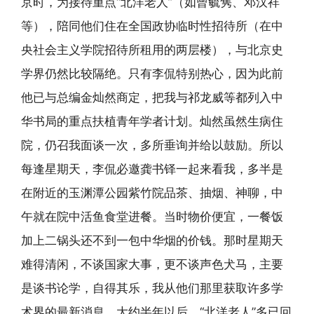
京时，为接待重点“北洋老人”（如曾毓隽、邓汉祥
等），陪同他们住在全国政协临时性招待所（在中
央社会主义学院招待所租用的两层楼），与北京史
学界仍然比较隔绝。只有李侃特别热心，因为此前
他已与总编金灿然商定，把我与祁龙威等都列入中
华书局的重点扶植青年学者计划。灿然虽然生病住
院，仍召我面谈一次，多所垂询并给以鼓励。所以
每逢星期天，李侃必邀龚书铎一起来看我，多半是
在附近的玉渊潭公园紫竹院品茶、抽烟、神聊，中
午就在院中活鱼食堂进餐。当时物价便宜，一餐饭
加上二锅头还不到一包中华烟的价钱。那时星期天
难得清闲，不谈国家大事，更不谈声色犬马，主要
是谈书论学，自得其乐，我从他们那里获取许多学
术界的最新消息。大约半年以后，“北洋老人”多已回