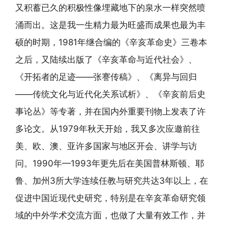
又积蓄已久的积极性像埋藏地下的泉水一样突然喷
涌而出。这是我一生精力最为旺盛而成果也最为丰
硕的时期，1981年继合编的《辛亥革命史》三卷本
之后，又陆续出版了《辛亥革命与近代社会》、
《开拓者的足迹——张謇传稿》、《离异与回归
——传统文化与近代化关系试析》、《辛亥前后史
事论丛》等专著，并在国内外重要刊物上发表了许
多论文。从1979年秋天开始，我又多次应邀前往
美、欧、澳、亚许多国家与地区开会、讲学与访
问。1990年—1993年更先后在美国普林斯顿、耶
鲁、加州3所大学连续任教与研究共达3年以上，在
促进中国近现代史研究，特别是在辛亥革命研究领
域的中外学术交流方面，也做了大量有效工作，并