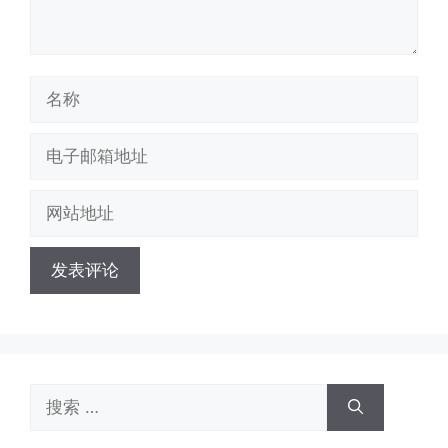
名
称
电
子
网
邮
站
箱
地
地
址
址
搜
索：