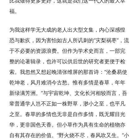
比我做得更多更好，这就是我们这一代人的最大幸
福。
为我这样学无大成的老人出大型文集，内心深感惶
恐与歉疚，因为害怕如古人所讥刺的“灾梨祸枣”，流
于不必要的资源浪费。但作为学术史而言，一部完
整的论著辑录，也许可以供后世的研究者更便于检
索。我忽然又想起晚清张维屏的那首诗：“沧桑易使
乾坤老，风月难消今古愁。惟有多情是春草，年年
新绿满芳洲。”与宇宙乾坤、文化长河相较而言，吾
辈普通学人岂不正如一株野草，渺小之至，也平凡
之至。春草的多情也无非是自作多情，既无耀目光
华，更非国色天香。但小草作为具有生命的植物亦
自有其存在的价值。“野火烧不尽，春风吹又生。”小