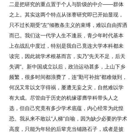
二是把研究的重点置于个人与阶级的中介——群体
之上。其实这两个特点从张謇研究即已开始显现，
只不过长期受“左”倾教条主义的束缚，难以自由挥洒
而已。我们这一代学人生不逢辰，青少年时代基本
上在战乱中度过，特别是我自己竟连大学本科都未
读完，因此就学术根基而言，实乃“先天不足，后天
失调”。新中国成立以后，政治运动甚多，上山下乡
频繁，很多时间都浪费了，连“勤可补拙”都难做到，
何况又常以文字得祸，屡遭无妄之灾，自然难以学
有大成。尽管由于历史的机缘谬膺学科带头人之
选，但自己究竟有多少学术底蕴，内心经常为此惶
恐。我从来不敢以“人梯”自喻，因为缺少必要的学术
高度，只能为年轻的后辈充当铺路石子，或者是披