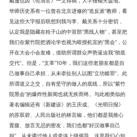
戴逸也因《论清官》一文得祸，大字报铺天盖地。
华师历史系有一位曾在北京进修的“造反派”教师，看
见这些大字报后联想到我与李、戴关系十分密切，
认定我是隐藏在桂子山的中宣部“黑线人物”，甚至把
我们在紫竹院把酒论学也视为暗授机宜的“黑会”，公
开在大会小会发难，借助所谓群众声势逼迫我“彻底
交代”。但是，“文革”10年，我们这些老朋友都是自
己做事自己承担，从未牵扯别人以图“立功赎罪”。此
所谓道义之交，自有坚守的做人的底线，所以“紫竹
院黑会”的爆炸性新闻也就无疾而终。与此相类似的
著名编辑还有《新建设》的王庆成、《光明日报》
的苏双碧、人民出版社的林言椒，他们都是我推心
置腹、放言无忌的密友，我们也都“好汉做事自己
担”，从未诿过他人或牵连上级领导。这是我们心知