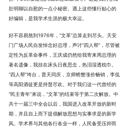
肚明聊以自慰的一点小秘密。遇上这些懂行贴心的
好编辑，是我学术生涯的极大幸运。
好不容易熬到1976年，“文革”总算走到尽头。天安
门广场人民自发悼念好总理，声讨“四人帮”，尽管被
定性为反革命事件，王庆成仍然给我寄来周总理的
著名遗像，我挂在床头日夜思念，热泪湿透枕巾。
“四人帮”垮台，普天同庆，京师螃蟹涨价畅销，李侃
等高阳酒徒更是持螯尽欢。对于我们这一代曾经的
“民主青年”来说，“文革”的结束等于第二次解放。中
共十一届三中全会以后，我国进入改革开放的新时
期，并且自上而下提倡解放思想与实事求是的新学
风。学术界与其他各行各业一样，人民备受压抑而