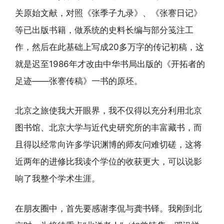
关原始文献，对照《张季子九录》、《张謇日记》
等已出版书籍，做系统的史料长编与部分笺注工
作，然后在此基础上写成20多万字的传记初稿，这
就是迟至1986年才改由中华书局出版的《开拓者的
足迹——张謇传稿》一书的原坯。
北京之旅使我大开眼界，我不仅得以充分利用北京
图书馆、北京大学与近代史研究所的丰富藏书，而
且得以经常向许多学识渊博的师友问难切磋，这将
近两年的进修比我读个学位的收获更大，可以说影
响了我整个学术生涯。
在朋友圈中，首先要感谢李侃与龚书铎。我刚到北