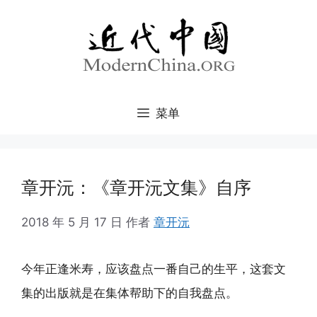
跳
至
内
容
菜单
章开沅：《章开沅文集》自序
2018 年 5 月 17 日
作者
章开沅
今年正逢米寿，应该盘点一番自己的生平，这套文
集的出版就是在集体帮助下的自我盘点。