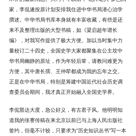
家，李侃遂按原计划安排我住进中华书局潜心治学
撰述。中华书局书库本身就有丰富收藏，有些是还
来不及整理出版的大型书稿，如《梁启超年谱长
编》，对我写作提供了极大方便。加以当时集中力
量校订二十四史，全国史学大家都聚集在公主坟中
华书局幽静的原址，作为年轻后辈，请教问难更为
方便，其中唐长孺、王仲荦都成为我的忘年之交。
正是在中华书局，特别是筹建中国近代社会历史调
查委员会期间，我才真正开始融入全国史学界。
李侃豁达大度，急公好义，有古君子风。他明明知
道我的张謇传稿在来北京以前已与上海人民出版社
签约，但毫不计较，只要求为“历史知识丛书”写一本