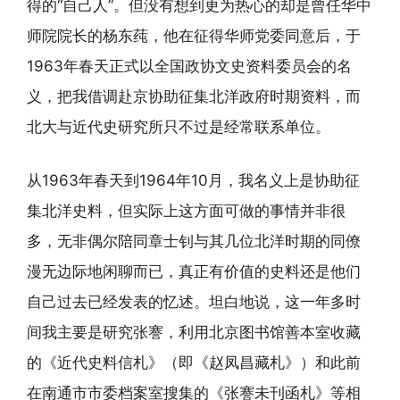
得的“自己人”。但没有想到更为热心的却是曾任华中
师院院长的杨东莼，他在征得华师党委同意后，于
1963年春天正式以全国政协文史资料委员会的名
义，把我借调赴京协助征集北洋政府时期资料，而
北大与近代史研究所只不过是经常联系单位。
从1963年春天到1964年10月，我名义上是协助征
集北洋史料，但实际上这方面可做的事情并非很
多，无非偶尔陪同章士钊与其几位北洋时期的同僚
漫无边际地闲聊而已，真正有价值的史料还是他们
自己过去已经发表的忆述。坦白地说，这一年多时
间我主要是研究张謇，利用北京图书馆善本室收藏
的《近代史料信札》（即《赵凤昌藏札》）和此前
在南通市市委档案室搜集的《张謇未刊函札》等相