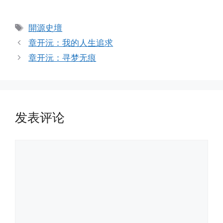
标
開源史壇
签
章开沅：我的人生追求
章开沅：寻梦无痕
发表评论
评
论