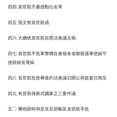
四四 袁世凱手書授勳位名單
四五 孫文致袁世凱函
四六 大總統袁世凱咨憲法會議文稿
四七 袁世凱手批軍警聯合會致各省都督護軍使鎮守
使師旅長電稿
四八 袁世凱批曾彝進約法會議召開公府筵宴日期呈
四九 有賀長雄新式國家之三要件議
五〇 費樹蔚時局意見呈節略及袁世凱手批