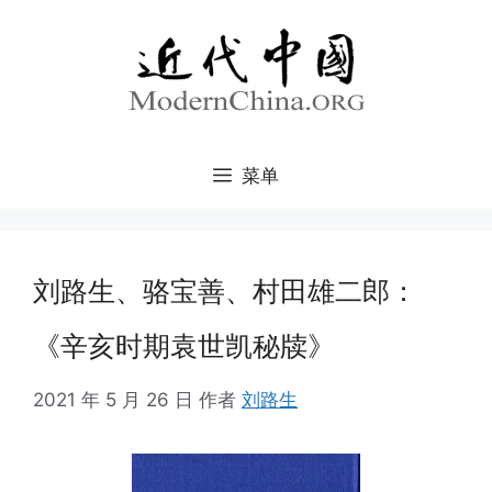
跳
至
内
容
菜单
刘路生、骆宝善、村田雄二郎：
《辛亥时期袁世凯秘牍》
2021 年 5 月 26 日
作者
刘路生