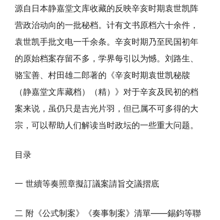
源自日本静嘉堂文库收藏的反映辛亥时期袁世凯阵
营政治动向的一批秘档。计有文书原档六十余件，
袁世凯手批文电一千余条。辛亥时期乃至民国初年
的原始档案存留不多，学界每引以为憾。刘路生、
骆宝善、村田雄二郎著的《辛亥时期袁世凯秘牍
（静嘉堂文库藏档）（精）》对于辛亥及民初的档
案来说，虽仍只是吉光片羽，但已属不可多得的大
宗，可以帮助人们解读当时政坛的一些重大问题。
目录
一 世續等奏照章擬訂議案請旨交議摺底
二 附《公式制案》《奏事制案》清單——錫鈞等聯