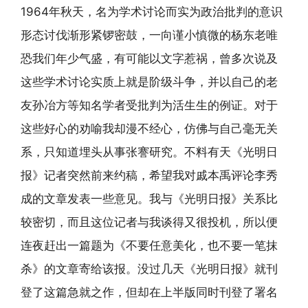
1964年秋天，名为学术讨论而实为政治批判的意识
形态讨伐渐形紧锣密鼓，一向谨小慎微的杨东老唯
恐我们年少气盛，有可能以文字惹祸，曾多次说及
这些学术讨论实质上就是阶级斗争，并以自己的老
友孙冶方等知名学者受批判为活生生的例证。对于
这些好心的劝喻我却漫不经心，仿佛与自己毫无关
系，只知道埋头从事张謇研究。不料有天《光明日
报》记者突然前来约稿，希望我对戚本禹评论李秀
成的文章发表一些意见。我与《光明日报》关系比
较密切，而且这位记者与我谈得又很投机，所以便
连夜赶出一篇题为《不要任意美化，也不要一笔抹
杀》的文章寄给该报。没过几天《光明日报》就刊
登了这篇急就之作，但却在上半版同时刊登了署名