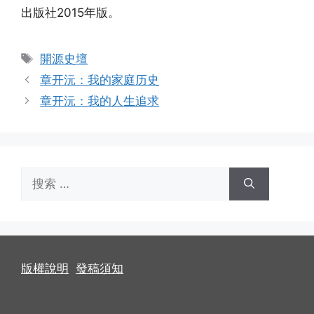
出版社2015年版。
标
開源史壇
签
章开沅：我的家庭历史
章开沅：我的人生追求
搜
索：
版權說明
發稿須知