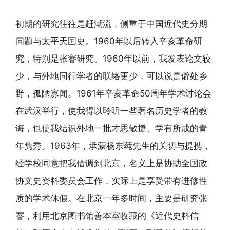
初期的研究往往是赶潮流，侧重于中国近代史分期
问题与太平天国史。1960年以后转入辛亥革命研
究，特别是张謇研究。1960年以前，我发表论文较
少，与外地同行学者的联络更少，可以说是僻处乡
野，孤陋寡闻。1961年辛亥革命50周年学术讨论会
在武汉举行，使我得以聆听一些著名历史学者的教
诲，也使我结识外地一批才思敏捷、学有所成的青
年隽秀。1963年，承蒙杨东莼先生的关切与提携，
经学校同意把我借调到北京，名义上是协助全国政
协文史资料委员会工作，实际上是享受带有进修性
质的学术休假。在北京一年多时间，主要是研究张
謇，利用北京图书馆善本室收藏的《近代史料信