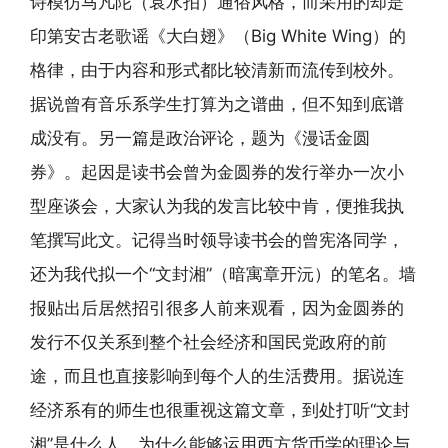
诗模仿马凡陀（袁水拍）通俗风格，而采用的却是
印第安古老歌谣《大白翅》（Big White Wing）的
格律，由于内容和形式都比较清新而流传到校外。
据说曾有音乐系学生打算为之谱曲，但不知到底谱
成没有。另一篇是政治评论，题为《漫话金圆
券》。起因是读书会曾为金圆券的发行举办一次小
型座谈会，大家认为我的发言比较中肯，便推我执
笔撰写此文。记得当时领导读书会的曾宪洛同学，
还为我代拟一个“文封湘”（暗寓章开沅）的笔名。墙
报贴出后居然招引很多人前来观看，因为金圆券的
发行不仅关系到整个社会经济和国民党政府的前
途，而且也直接影响到每个人的生活费用。据说连
经济系有的师生也很重视这篇文章，到处打听“文封
湘”是什么人，为什么能够运用西方货币学的理论与