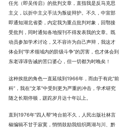
任光（即吴传启）的批判文章，直指我是反马克思
主义，以折中主义手法为叛徒辩护。不久，中宣部
即通知湖北省委，内定我为重点批判对象，回鄂接
受批判，同时通知各地报刊不得发表我的文章。既
动员参加学术讨论，又不容许为自己声辩，我这才
体会到“学术领域内的阶级斗争”的厉害，也才体会到
东老谆谆告诫的苦口婆心，但一切都为时晚矣！
这种挨批的角色一直延续到1966年，而由于有此“前
科”，我在“文革”中受到更为严重的冲击，学术研究
随之长期停顿，蹉跎岁月达十年以上。
直到1976年“四人帮”垮台前不久，人民出版社林言
椒编辑不甘于寂寞，悄悄鼓励我组织两湖与川、黔