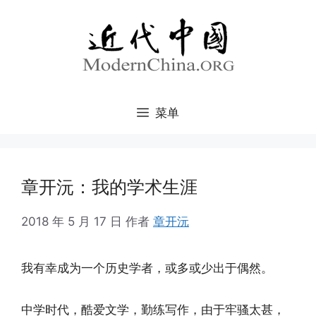
跳
至
内
容
菜单
章开沅：我的学术生涯
2018 年 5 月 17 日
作者
章开沅
我有幸成为一个历史学者，或多或少出于偶然。
中学时代，酷爱文学，勤练写作，由于牢骚太甚，