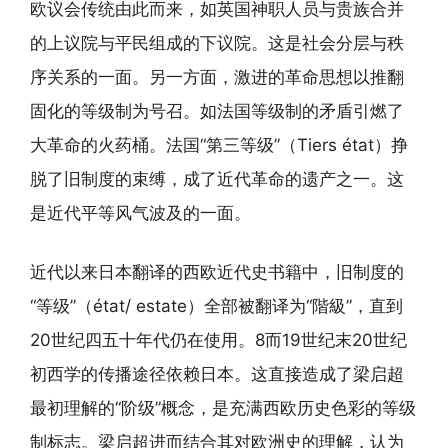
欧议会传统由此而来，如英国神职人员与贵族合并
的上议院与平民组成的下议院。这是社会分层与秩
序关系的一面。另一方面，激进的革命思想以推翻
固化的等级制为号召。如法国等级制的矛盾引燃了
大革命的火药桶。法国“第三等级”（Tiers état）挣
脱了旧制度的束缚，成了近代革命的遗产之一。这
是近代平等风气波及的一面。
近代以来日本翻译的西欧近代史书籍中，旧制度的
“等级”（état/ estate）全部被翻译为“階級”，直到
20世纪四五十年代仍在使用。8而19世纪末20世纪
初西学的传播途径依赖日本。这直接造成了梁启超
最初理解的“阶级”概念，是充满西欧历史色彩的等级
制标志。梁启超进而结合其对欧洲史的理解，认为