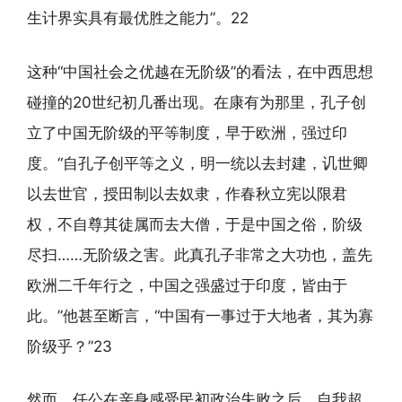
生计界实具有最优胜之能力”。22
这种“中国社会之优越在无阶级”的看法，在中西思想
碰撞的20世纪初几番出现。在康有为那里，孔子创
立了中国无阶级的平等制度，早于欧洲，强过印
度。“自孔子创平等之义，明一统以去封建，讥世卿
以去世官，授田制以去奴隶，作春秋立宪以限君
权，不自尊其徒属而去大僧，于是中国之俗，阶级
尽扫……无阶级之害。此真孔子非常之大功也，盖先
欧洲二千年行之，中国之强盛过于印度，皆由于
此。”他甚至断言，“中国有一事过于大地者，其为寡
阶级乎？”23
然而，任公在亲身感受民初政治失败之后，自我超