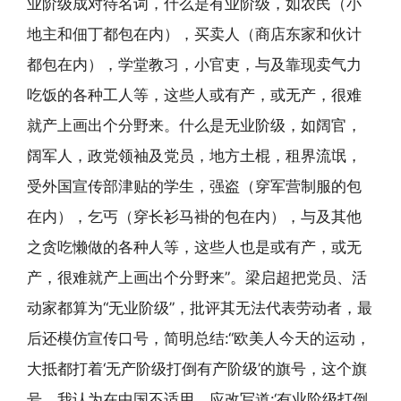
业阶级成对待名词，什么是有业阶级，如农民（小
地主和佃丁都包在内），买卖人（商店东家和伙计
都包在内），学堂教习，小官吏，与及靠现卖气力
吃饭的各种工人等，这些人或有产，或无产，很难
就产上画出个分野来。什么是无业阶级，如阔官，
阔军人，政党领袖及党员，地方土棍，租界流氓，
受外国宣传部津贴的学生，强盗（穿军营制服的包
在内），乞丐（穿长衫马褂的包在内），与及其他
之贪吃懒做的各种人等，这些人也是或有产，或无
产，很难就产上画出个分野来”。梁启超把党员、活
动家都算为“无业阶级”，批评其无法代表劳动者，最
后还模仿宣传口号，简明总结:“欧美人今天的运动，
大抵都打着‘无产阶级打倒有产阶级’的旗号，这个旗
号，我认为在中国不适用，应改写道:‘有业阶级打倒