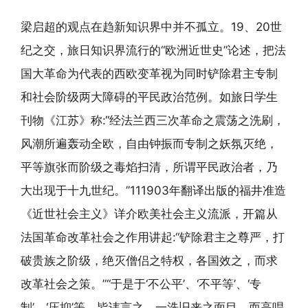
梁启超的观点在趋新知识界中并不孤立。19、20世
纪之交，旅日知识界流行的“欧洲近世史”论述，把法
国大革命为代表的西欧变革视为同时铲除君主专制
和社会阶级两大障碍的平民政治范例。如旅日学生
刊物《江苏》称:“经法兰西三次革命之震荡之洗刷，
风潮所遍轰动全欧，自由钟振而专制之妖氛灭绝，
平等旗张而阶级之毒焰扫清，所谓平民政治者，乃
大出现于十九世纪。”111903年翻译出版的福井准造
《近世社会主义》详介欧美社会主义流派，开篇从
法国革命改革社会之作用讲起:“铲除君主之尊严，打
破贵族之阶级，绝灭僧侣之特权，各国效之，而求
改革社会之策。”“于是于‘不公平’、‘不平等’、‘专
制’、‘压抑’等，皆讳言之，一洗旧来之面目，而高唱