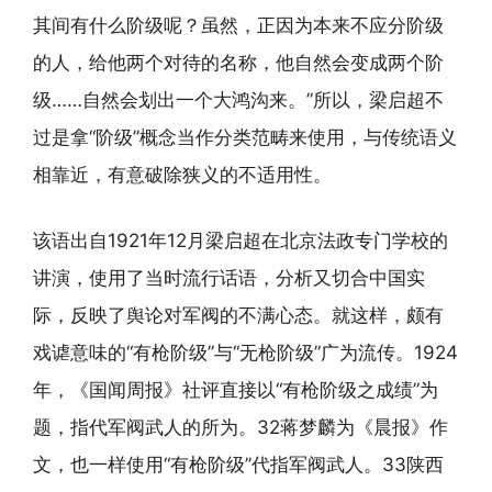
其间有什么阶级呢？虽然，正因为本来不应分阶级
的人，给他两个对待的名称，他自然会变成两个阶
级……自然会划出一个大鸿沟来。”所以，梁启超不
过是拿“阶级”概念当作分类范畴来使用，与传统语义
相靠近，有意破除狭义的不适用性。
该语出自1921年12月梁启超在北京法政专门学校的
讲演，使用了当时流行话语，分析又切合中国实
际，反映了舆论对军阀的不满心态。就这样，颇有
戏谑意味的“有枪阶级”与“无枪阶级”广为流传。1924
年，《国闻周报》社评直接以“有枪阶级之成绩”为
题，指代军阀武人的所为。32蒋梦麟为《晨报》作
文，也一样使用“有枪阶级”代指军阀武人。33陕西