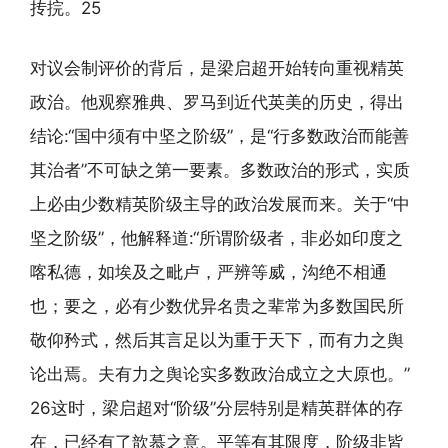
抟捖。25
对议会制评价的背后，是梁启超开始转向重视精英
政治。他观察雅典、罗马到近代英美的历史，得出
结论:“国中须有中坚之阶级”，是“行多数政治而能善
其治者”不可缺之第一要素。多数政治的形式，实质
上必由少数精英阶级主导的政治发展而来。关于“中
坚之阶级”，他解释道:“所谓阶级者，非必如印度之
喀私德，如埃及之毗卢，严辨等威，沟绝不相通
也；要之，必有少数优异名贵之辈常为多数国民所
敬仰矜式，然后其言足以为重于天下，而有力之舆
论出焉。夫有力之舆论实多数政治成立之大原也。”
26这时，梁启超对“阶级”分层特别是精英群体的存
在，已经有了歆慕之意。平等有其限度，阶级非皆