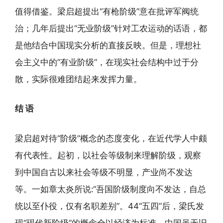
值得借鉴。梁启超提出“有枪阶级”意在批评军阀统
治；几年后提出“无业阶级”针对工农运动的话语，都
是他结合中国现实分析的直接反映。但是，理想社
会主义中的“有业阶级”，在现实社会结构中过于分
散，实际很难团结起来发挥力量。
结 语
梁启超对待“阶级”概念的态度变化，在近代学人中颇
有代表性。起初，以社会等级制来理解阶级，观察
到中国自古以来社会等级不明显，产业尚不发达
等。一如章太炎所说:“吾国阶级制度向不发达，自总
统以至仆役，仅有名职差别”。44“五四”后，梁氏发
现“现代新阶级”的概念全以经济为标准，中国虽无旧