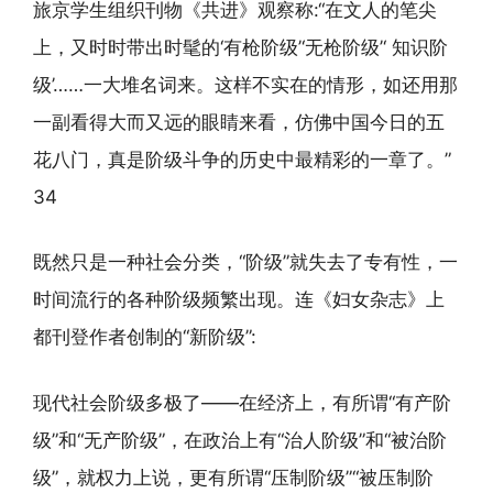
旅京学生组织刊物《共进》观察称:“在文人的笔尖
上，又时时带出时髦的‘有枪阶级’‘无枪阶级’‘ 知识阶
级’……一大堆名词来。这样不实在的情形，如还用那
一副看得大而又远的眼睛来看，仿佛中国今日的五
花八门，真是阶级斗争的历史中最精彩的一章了。”
34
既然只是一种社会分类，“阶级”就失去了专有性，一
时间流行的各种阶级频繁出现。连《妇女杂志》上
都刊登作者创制的“新阶级”:
现代社会阶级多极了——在经济上，有所谓“有产阶
级”和“无产阶级”，在政治上有“治人阶级”和“被治阶
级”，就权力上说，更有所谓“压制阶级”“被压制阶