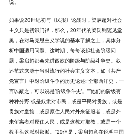
说。
如果说20世纪初与《民报》论战时，梁启超对社会
主义只是初识门径，那么，20年代的梁氏则窥见堂
奥，在对马克思主义学说的基本了解之上，具体分
析中国适用问题。这时期，每每谈起社会阶级问
题，梁启超都会先讲西欧的阶级与阶级斗争史。叙
述范式来源于当时流行的社会主义文本，如《共产
党宣言》中对阶级斗争的历史论述:“全部西洋史，一
言以蔽之，可以说是‘阶级争斗史’。”“他们的阶级有
种种分野:或是奴隶对市民，或是平民对贵族，或是
贵族对皇族，或是原住人民对外来征服者，或是外
来侨寓者对原住人民，或是这教对那教，或是一个
教里头这派对那派。”29但是，梁启超意在说明中国