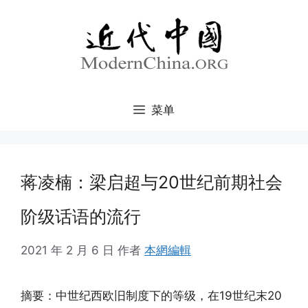
跳
至
内
容
菜单
蒋凌楠：梁启超与20世纪前期社会
阶级话语的流行
2021 年 2 月 6 日
作者
本網編輯
摘要：中世纪西欧旧制度下的等级，在19世纪末20