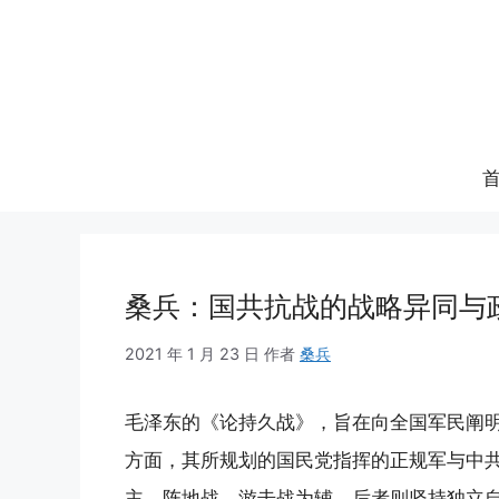
跳
至
内
容
桑兵：国共抗战的战略异同与
2021 年 1 月 23 日
作者
桑兵
毛泽东的《论持久战》，旨在向全国军民阐
方面，其所规划的国民党指挥的正规军与中
主，阵地战、游击战为辅，后者则坚持独立