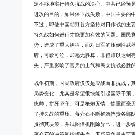
定不移地实行持久抗战的决心。中共已经预
进攻的目的，如果保卫战失败，中国主要的
不过，即使中国朝野各方坚持对日作战的主
持久战如何进行才能更加有效的问题。国民
势，造成了重大牺牲，面对日军的压倒性武
牌，可歌可泣，却毫无胜算，非但难以达到
失，严重影响了官兵的士气和民众抗战必胜
战争初期，国民政府仅仅是应战而非抗战，
局势变化，尤其是希望很快能引起国际干预
统帅，拼死坚守。可是枪炮无情，惨重而毫
了持久战的重压。蒋介石不断抱怨指责各部
贯彻其决策，并试图借机削除异己，进一步
蒋介石的决策和指挥失当，无疑应负最主要