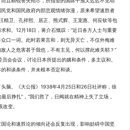
，而且精锐丧失殆尽，所指望的国际干预又迟迟不见动
国民党和国民政府内部悲观情绪弥漫，原来希望速胜者
日，汪精卫、孔祥熙、居正、熊式辉、王宠惠、何应钦等包
求和。12月18日，蒋介石慨叹：“近日各方人士与重要
乎众口一词。此时若果言和，则无异灭亡，不仅外侮难
敌人之危害甚于我也，不有主见，何以撑此难关耶？”
务委员会会议，讨论日本所提出的媾和条件，多主议和。
本的和谈条件，并未根本否定和谈。
脑。《大公报》1938年4月25日和26日社评称，徐
的最后挣扎”，“我们胜了，日阀就在精神上失了立场，
该改变。
亡国论和速胜论的倾向还会反复出现，影响妨碍中国坚