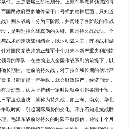
本条件。三是战略三阶段划分。正规军事教育领域的持
，而国民政府更多地停留于口号式的精神层面，只知道
久战》则从战略上分为三阶段，并阐述了各阶段的作战
阶段，是判别持久战真伪的关键。四是持久战战法。全
战与战术的速决战相结合，以运动战为主，阵地战和游
是针对国民党统帅的正规军十个月来不断严重失利的惨
共领导的军队，在整编进入全国作战系列的前提下，以
明确长期性。之前的持久战，对于持久和长期的估计严
其最多只能支撑一年半载，就会财政破产，经济崩溃，
际有所幻想，认为坚持到一定时期就会引起各国干预，
让日军速战速决，就称为持久战，如上海、南京、华北
来争取时间，引起国际局势的变化。蒋介石知道抗战胜
心理。毛泽东战前对持久的时限不做预估，通过十个月
安等大城市可能继续失守的局面的预判，更加明确对抗