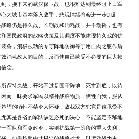
见到，接下来的武汉保卫战，也很难达到最终阻止日军
中心大城市基本落入敌手，悲观情绪将会进一步加剧。
要战略仍是持久战、长期战和消耗战，并不动摇，也有
党和国民政府的战略决策及其调度不能体现持久战的优
器装备，消极被动的专守阵地防御等于用血肉之躯作盾
有效消耗敌人的目的，反而使自己蒙受不必要的巨大损
的信念。
其所谓持久战，开始不过是固守阵地，死拼到底，以待
，因而一味要求军民以精神战胜物质，牺牲自我，服从
无希望的牺牲不禁令人怀疑，敌我双方究竟是谁承受不
队尤其是各省的军队缺乏必死的决心，不能坚定不移地
统一军队和军令政令，实则抗战第一阶段的重大失利，
责任。如果按照中共提出的战略战术，以运动战为主，