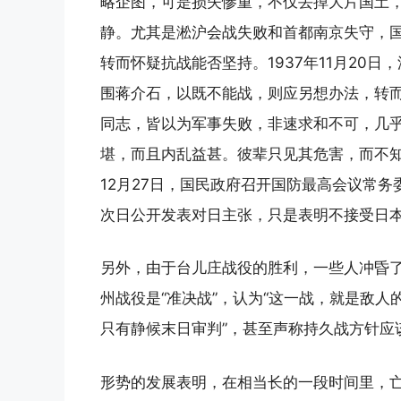
略企图，可是损失惨重，不仅丢掉大片国土
静。尤其是淞沪会战失败和首都南京失守，
转而怀疑抗战能否坚持。1937年11月20
围蒋介石，以既不能战，则应另想办法，转而
同志，皆以为军事失败，非速求和不可，几
堪，而且内乱益甚。彼辈只见其危害，而不知
12月27日，国民政府召开国防最高会议常
次日公开发表对日主张，只是表明不接受日
另外，由于台儿庄战役的胜利，一些人冲昏了头
州战役是“准决战”，认为“这一战，就是敌人
只有静候末日审判”，甚至声称持久战方针应
形势的发展表明，在相当长的一段时间里，