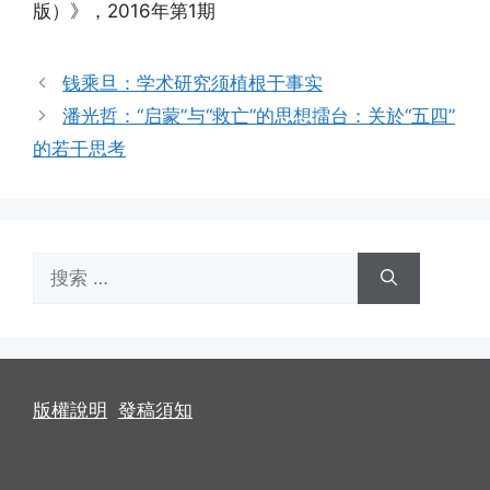
版）》，2016年第1期
钱乘旦：学术研究须植根于事实
潘光哲：“启蒙”与“救亡”的思想擂台：关於“五四”
的若干思考
搜
索：
版權說明
發稿須知