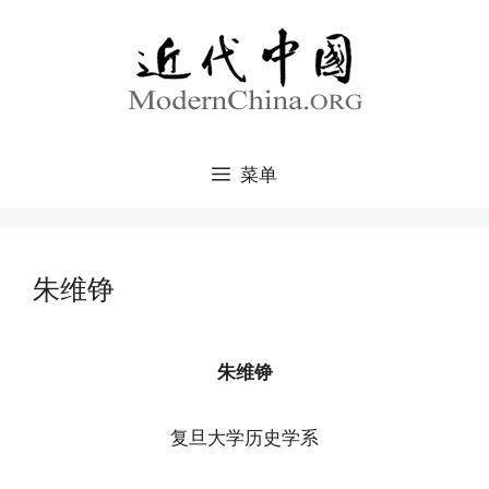
跳
至
内
容
菜单
朱维铮
朱维铮
复旦大学历史学系