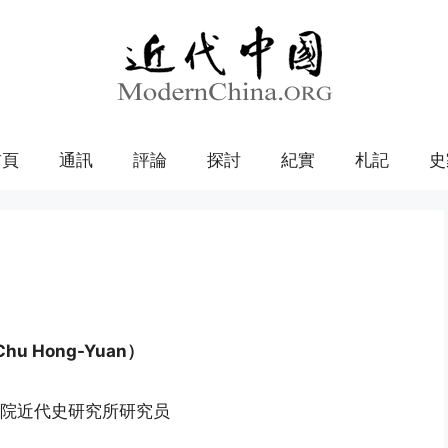
首頁
通訊
評論
探討
紀實
札記
史
u Hong-Yuan）
院近代史研究所研究员