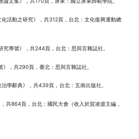
會論文集》，共170頁，屏東：國立屏東師範學院。
文化活動之研究》，共312頁，台北：文化復興運動總
研究專號》，共244頁，台北：思與言雜誌社。
號》，共290頁，臺北：思與言雜誌社。
政治學辭典》，共439頁，台北：五南出版社。
），共864頁，台北：國民大會（收入於賀凌虛主編，