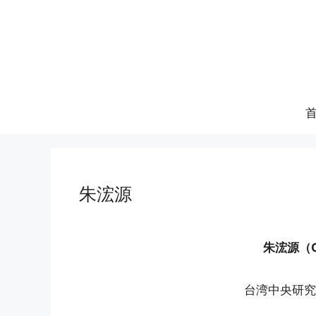
跳
至
内
容
朱浤源
朱浤源（Ch
台湾中央研究