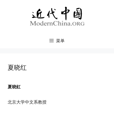
跳
至
内
容
菜单
夏晓红
夏晓虹
北京大学中文系教授