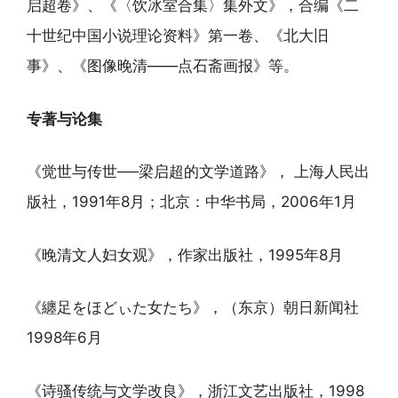
启超卷》、《〈饮冰室合集〉集外文》，合编《二
十世纪中国小说理论资料》第一卷、《北大旧
事》、《图像晚清——点石斋画报》等。
专著与论集
《觉世与传世──梁启超的文学道路》， 上海人民出
版社，1991年8月；北京：中华书局，2006年1月
《晚清文人妇女观》，作家出版社，1995年8月
《纏足をほどぃた女たち》，（东京）朝日新闻社
1998年6月
《诗骚传统与文学改良》，浙江文艺出版社，1998