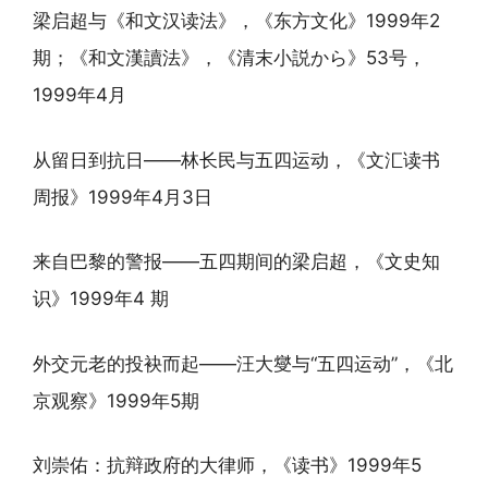
梁启超与《和文汉读法》，《东方文化》1999年2
期；《和文漢讀法》，《清末小説から》53号，
1999年4月
从留日到抗日——林长民与五四运动，《文汇读书
周报》1999年4月3日
来自巴黎的警报——五四期间的梁启超，《文史知
识》1999年4 期
外交元老的投袂而起——汪大燮与“五四运动”，《北
京观察》1999年5期
刘崇佑：抗辩政府的大律师，《读书》1999年5