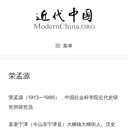
跳
至
内
容
菜单
荣孟源
荣孟源（1913—1985），中国社会科学院近代史研
究所研究员
直隶宁津（今山东宁津县）大柳镇大柳街人。历史